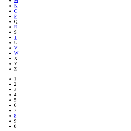
M
N
O
P
Q
R
S
T
U
V
W
X
Y
Z
1
2
3
4
5
6
7
8
9
0