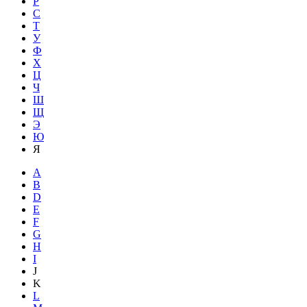
Р
С
Т
У
Ф
Х
Ц
Ч
Ш
Щ
Э
Ю
Я
A
B
D
E
F
G
H
I
J
K
L