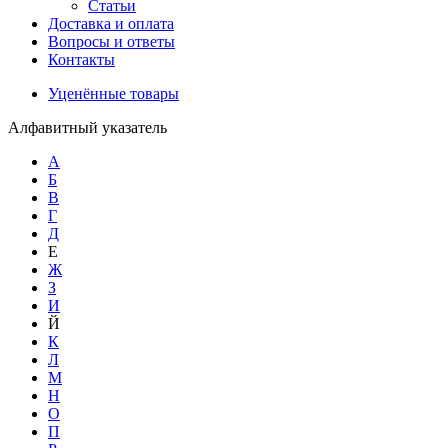
Статьи
Доставка и оплата
Вопросы и ответы
Контакты
Уценённые товары
Алфавитный указатель
А
Б
В
Г
Д
Е
Ж
З
И
Й
К
Л
М
Н
О
П