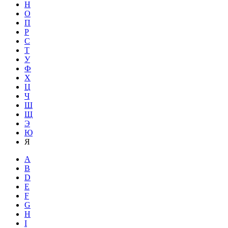
Н
О
П
Р
С
Т
У
Ф
Х
Ц
Ч
Ш
Щ
Э
Ю
Я
A
B
D
E
F
G
H
I