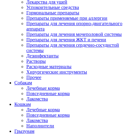
Лекарства для ушей
Успокоительные средства
Гормональные препараты
Препараты применяемые при аллергии
Препараты для лечения опорно-двигательного
аппарата
Препараты для лечения мочеполовой системы
Препараты для лечения ЖКТ и печени
Препараты для лечения сердечно-сосудистой
системы
Дезинфектанты
Растворы
Расходные материалы
Хирургические инструменты
Прочее
Собакам
Лечебные корма
Повседневные корма
Лакомства
Кошкам
Лечебные корма
Повседневные корма
Лакомства
Наполнители
Грызунам