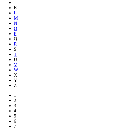
J
K
L
M
N
O
P
Q
R
S
T
U
V
W
X
Y
Z
1
2
3
4
5
6
7