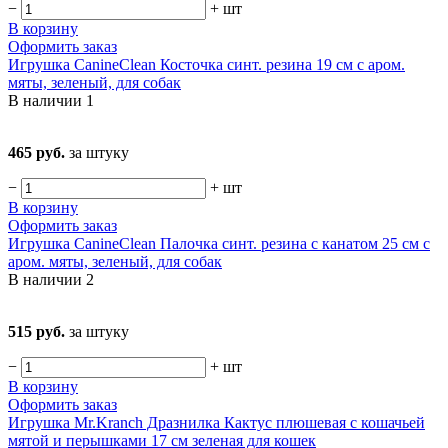
−
+
шт
В корзину
Оформить заказ
Игрушка CanineClean Косточка синт. резина 19 см с аром.
мяты, зеленый, для собак
В наличии
1
465 руб.
за штуку
−
+
шт
В корзину
Оформить заказ
Игрушка CanineClean Палочка синт. резина с канатом 25 см с
аром. мяты, зеленый, для собак
В наличии
2
515 руб.
за штуку
−
+
шт
В корзину
Оформить заказ
Игрушка Mr.Kranch Дразнилка Кактус плюшевая с кошачьей
мятой и перышками 17 см зеленая для кошек