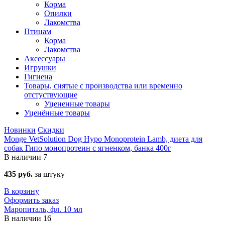
Корма
Опилки
Лакомства
Птицам
Корма
Лакомства
Аксессуары
Игрушки
Гигиена
Товары, снятые с производства или временно
отстуствующие
Уцененные товары
Уценённые товары
Новинки
Скидки
Monge VetSolution Dog Hypo Monoprotein Lamb, диета для
собак Гипо монопротеин с ягненком, банка 400г
В наличии
7
435 руб.
за штуку
В корзину
Оформить заказ
Маропиталь, фл. 10 мл
В наличии
16