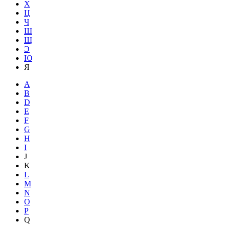
Х
Ц
Ч
Ш
Щ
Э
Ю
Я
A
B
D
E
F
G
H
I
J
K
L
M
N
O
P
Q