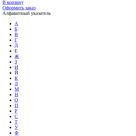
В корзину
Оформить заказ
Алфавитный указатель
А
Б
В
Г
Д
Е
Ж
З
И
Й
К
Л
М
Н
О
П
Р
С
Т
У
Ф