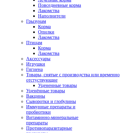
Повседневные корма
Лакомства
Наполнители
Грызунам
Корма
Опилки
Лакомства
Птицам
Корма
Лакомства
Аксессуары
Игрушки
Гигиена
Товары, снятые с производства или временно
отстуствующие
Уцененные товары
Уценённые товары
Вакцины
Сыворотки и глобулины
Иммунные препараты и
пробиотики
Витаминно-минеральные
препараты
Противопаразитарные