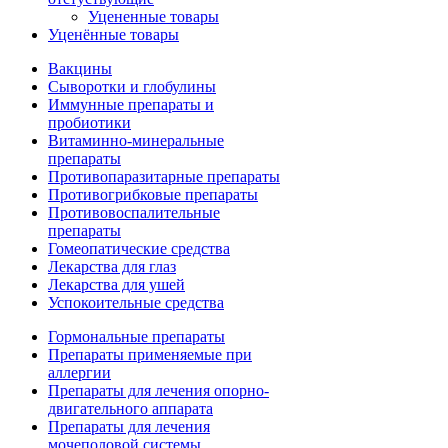
Уцененные товары
Уценённые товары
Вакцины
Сыворотки и глобулины
Иммунные препараты и
пробиотики
Витаминно-минеральные
препараты
Противопаразитарные препараты
Противогрибковые препараты
Противовоспалительные
препараты
Гомеопатические средства
Лекарства для глаз
Лекарства для ушей
Успокоительные средства
Гормональные препараты
Препараты применяемые при
аллергии
Препараты для лечения опорно-
двигательного аппарата
Препараты для лечения
мочеполовой системы