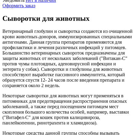
Уведомить
Нет в наличии
Оформить заказ
Сыворотки для животных
Ветеринарный глобулин и сыворотка создаются из очищенной
крови животных-доноров, иммунизированных специальными
антигенами. Данная группа препаратов применяются для
профилактики и лечения различных инфекций у питомцев.
Большинство ветеринарных сывороток предназначены для
защиты животных от нескольких заболеваний ("Витакан-С"
против чумы плотоядных, аденовирусной инфекции и
энтерита у собак). Сыворотки и глобулины для животных
способствуют выработке пассивного иммунитета, который
образуется спустя 12- 24 часов после введения препарата и
сохраняется около 2 недель.
Некоторые сыворотки для животных могут применяться в
питомниках для предотвращения распространения опасных
заболеваний, а также перед посещением питомцем мест
скопления большого количества особей, например, выставки
("Витафел-С" для кошек против калицивироза,
панлейкопении, ринотрахеита и хламидиоза).
Некоторые средства данной группы способны вызывать