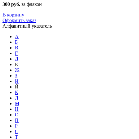
300 руб.
за флакон
В корзину
Оформить заказ
Алфавитный указатель
А
Б
В
Г
Д
Е
Ж
З
И
Й
К
Л
М
Н
О
П
Р
С
Т