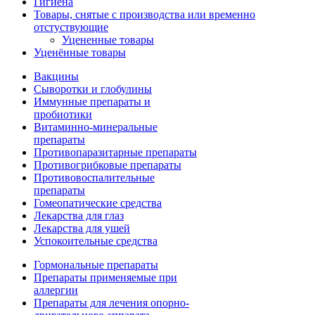
Гигиена
Товары, снятые с производства или временно
отстуствующие
Уцененные товары
Уценённые товары
Вакцины
Сыворотки и глобулины
Иммунные препараты и
пробиотики
Витаминно-минеральные
препараты
Противопаразитарные препараты
Противогрибковые препараты
Противовоспалительные
препараты
Гомеопатические средства
Лекарства для глаз
Лекарства для ушей
Успокоительные средства
Гормональные препараты
Препараты применяемые при
аллергии
Препараты для лечения опорно-