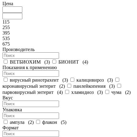
Цена
115
255
395
535
675
Производитель
ВЕТБИОХИМ
(
3
)
БИОНИТ
(
4
)
Показания к применению
вирусный ринотрахеит
(
3
)
калицивироз
(
3
)
коронавирусный энтерит
(
2
)
панлейкопения
(
3
)
парвовирусный энтерит
(
4
)
хламидиоз
(
3
)
чума
(
2
)
Вкус
Упаковка
ампула
(
2
)
флакон
(
5
)
Формат