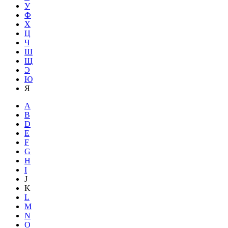
У
Ф
Х
Ц
Ч
Ш
Щ
Э
Ю
Я
A
B
D
E
F
G
H
I
J
K
L
M
N
O