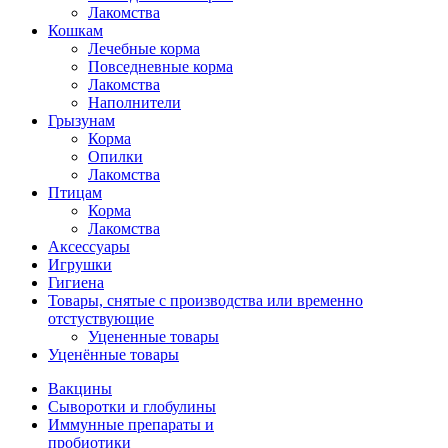
Лакомства
Кошкам
Лечебные корма
Повседневные корма
Лакомства
Наполнители
Грызунам
Корма
Опилки
Лакомства
Птицам
Корма
Лакомства
Аксессуары
Игрушки
Гигиена
Товары, снятые с производства или временно
отстуствующие
Уцененные товары
Уценённые товары
Вакцины
Сыворотки и глобулины
Иммунные препараты и
пробиотики