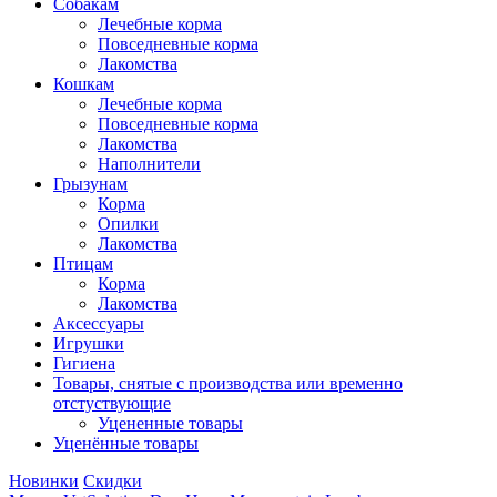
Собакам
Лечебные корма
Повседневные корма
Лакомства
Кошкам
Лечебные корма
Повседневные корма
Лакомства
Наполнители
Грызунам
Корма
Опилки
Лакомства
Птицам
Корма
Лакомства
Аксессуары
Игрушки
Гигиена
Товары, снятые с производства или временно
отстуствующие
Уцененные товары
Уценённые товары
Новинки
Скидки