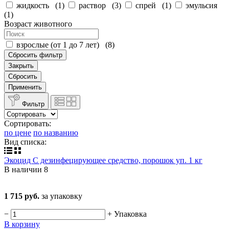
жидкость
(
1
)
раствор
(
3
)
спрей
(
1
)
эмульсия
(
1
)
Возраст животного
взрослые (от 1 до 7 лет)
(
8
)
Сбросить фильтр
Закрыть
Сбросить
Применить
Фильтр
Сортировать:
по цене
по названию
Вид списка:
Экоцид С дезинфецирующее средство, порошок уп. 1 кг
В наличии
8
1 715 руб.
за упаковку
−
+
Упаковка
В корзину