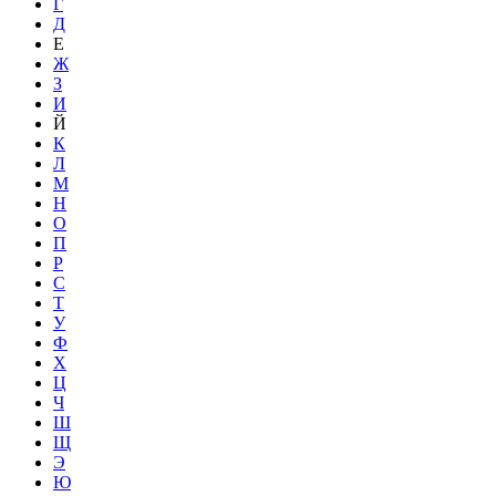
Г
Д
Е
Ж
З
И
Й
К
Л
М
Н
О
П
Р
С
Т
У
Ф
Х
Ц
Ч
Ш
Щ
Э
Ю