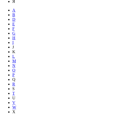
Я
A
B
D
E
F
G
H
I
J
K
L
M
N
O
P
Q
R
S
T
U
V
W
X