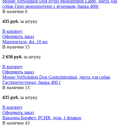
Monge VetSolution Dog Hypo Monoprotein Lamb, диета для
собак Гипо монопротеин с ягненком, банка 400г
В наличии
6
435 руб.
за штуку
В корзину
Оформить заказ
Маропиталь, фл. 10 мл
В наличии
15
2 650 руб.
за штуку
В корзину
Оформить заказ
Monge VetSolution Dog Gastrointestinal, диета для собак
Гастронтестинал, банка 400 г
В наличии
13
435 руб.
за штуку
В корзину
Оформить заказ
Вакцина Биофел, PCHR, доза, 1 флакон
В наличии
43