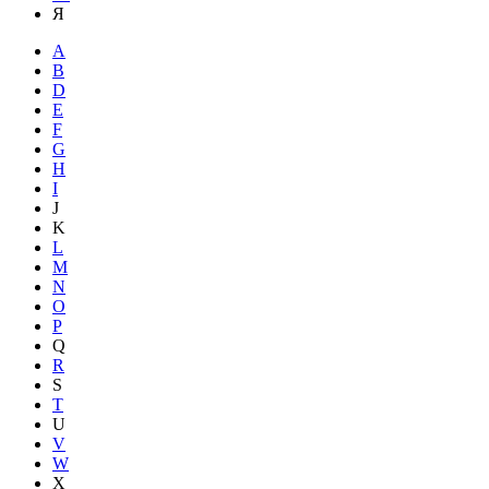
Я
A
B
D
E
F
G
H
I
J
K
L
M
N
O
P
Q
R
S
T
U
V
W
X