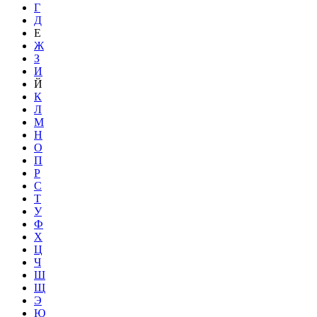
Г
Д
Е
Ж
З
И
Й
К
Л
М
Н
О
П
Р
С
Т
У
Ф
Х
Ц
Ч
Ш
Щ
Э
Ю