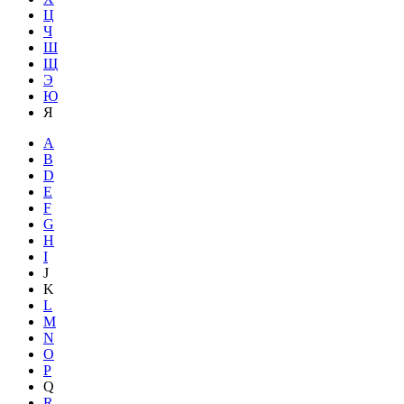
Ц
Ч
Ш
Щ
Э
Ю
Я
A
B
D
E
F
G
H
I
J
K
L
M
N
O
P
Q
R