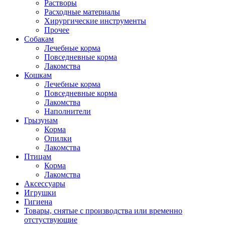
Растворы
Расходные материалы
Хирургические инструменты
Прочее
Собакам
Лечебные корма
Повседневные корма
Лакомства
Кошкам
Лечебные корма
Повседневные корма
Лакомства
Наполнители
Грызунам
Корма
Опилки
Лакомства
Птицам
Корма
Лакомства
Аксессуары
Игрушки
Гигиена
Товары, снятые с производства или временно
отстуствующие