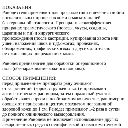
ПОКАЗАНИЯ:
Ранодез гель применяют для профилактики и лечения гнойно-
воспалительных процессов кожи и мягких тканей
бактериальной этиологии. Препарат высокоэффективен
при ранах травматического (порезы, укусы, ссадины,
царапины и т.д) и хирургического
происхождения (после кастрации, купирования хвоста или
ушей, наложения швов и т.д),ожогах, пролежнях,
обморожениях, трофических язвах и других длительно
незаживающих повреждениях кожи.
Ранодез предназначен для обработки операционного
поля (обеззараживание кожного покрова).
СПОСОБ ПРИМЕНЕНИЯ:
перед применением препарата рану очищают
от загрязнений (корок, струпьев и т.д.) и промывают
антисептическим раствором, затем пораженый участок
обрабатывают спреем в необходимом количестве, равномерно
орошая от периферии к центру, с захватом пограничной
здоровой кожи до 1 см. Ранодез применяют 1-2 раза в сутки
до полного клинического выздоровления.
Применение Ранодеза не исключает использование других
лекарственных средств специфической и симптоматической