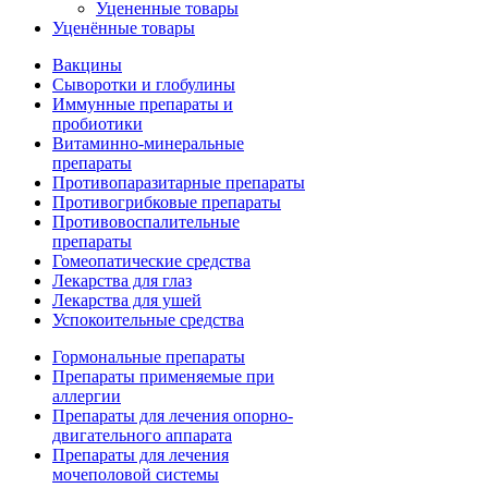
Уцененные товары
Уценённые товары
Вакцины
Сыворотки и глобулины
Иммунные препараты и
пробиотики
Витаминно-минеральные
препараты
Противопаразитарные препараты
Противогрибковые препараты
Противовоспалительные
препараты
Гомеопатические средства
Лекарства для глаз
Лекарства для ушей
Успокоительные средства
Гормональные препараты
Препараты применяемые при
аллергии
Препараты для лечения опорно-
двигательного аппарата
Препараты для лечения
мочеполовой системы