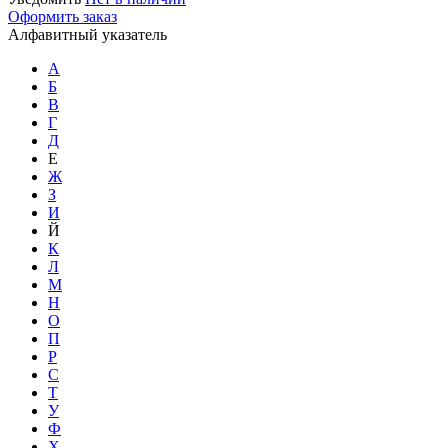
Оформить заказ
Алфавитный указатель
А
Б
В
Г
Д
Е
Ж
З
И
Й
К
Л
М
Н
О
П
Р
С
Т
У
Ф
Х