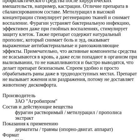
профилактического средства после хирургических
вмешательств, например, кастрации. Отличие препарата в
сбалансированном составе. Метилурацил в высокой
концентрации стимулирует регенерацию тканей и снимает
воспаление. Фурагин устраняет бактериальную инфекцию,
эффективен даже при гнойных воспалениях, стимулирует
защиту клеток. Также препарат содержит натуральный
прополис, который снимает боль и зуд, оказывает
выраженные антибактериальные и ранозаживляющие
эффекты. Примечательно, что активные компоненты средства
не всасываются в кровь, а даже если попадают в организм при
вылизывании, то не накапливаются и быстро выводятся, что
делает препарат безопасным. Спреем удобно и просто
обрабатывать раны даже в труднодоступных местах. Препарат
не вызывает жжения или раздражения, потому не доставляет
животному дискомфорта.
Производитель
ЗАО "Агробипром"
Состав и действующие вещества
фурагин растворимый / метилурацил / прополиса
экстракт
Показания к применению
дерматиты / травмы (опорно-двигат. аппарат)
Формат