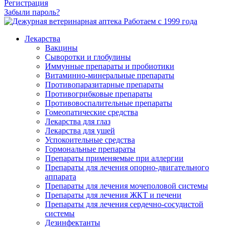
Регистрация
Забыли пароль?
Работаем с 1999 года
Лекарства
Вакцины
Сыворотки и глобулины
Иммунные препараты и пробиотики
Витаминно-минеральные препараты
Противопаразитарные препараты
Противогрибковые препараты
Противовоспалительные препараты
Гомеопатические средства
Лекарства для глаз
Лекарства для ушей
Успокоительные средства
Гормональные препараты
Препараты применяемые при аллергии
Препараты для лечения опорно-двигательного
аппарата
Препараты для лечения мочеполовой системы
Препараты для лечения ЖКТ и печени
Препараты для лечения сердечно-сосудистой
системы
Дезинфектанты