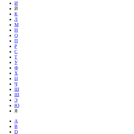
И
Й
К
Л
М
Н
О
П
Р
С
Т
У
Ф
Х
Ц
Ч
Ш
Щ
Э
Ю
Я
A
B
D