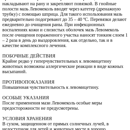
накладывают на рану и закрепляют повязкой. В гнойные
полости мазь Левомеколь вводят через катетер (дренажную
трубку) с помощью шприца. Для такого использования мазь
предварительно подогревают до 35 – 40 ºС. Перевязки делают
ежедневно до очищения раны. При инфекционных
воспалениях кожи и слизистых оболочек мазь Левомеколь
после очищения пораженного участка наносят тонким слоем 1
– 2 раза в день до выздоровления, как отдельно, так и в
качестве комплексного лечения.
ПОБОЧНЫЕ ДЕЙСТВИЯ
Крайне редко у гиперчувствительных к левомицетину
животных возможны аллергические реакции в виде кожных
высыпаний.
ПРОТИВОПОКАЗАНИЯ
Повышенная чувствительность к левомицетину.
ОСОБЫЕ УКАЗАНИЯ
После применения мази Левомеколь особые меры
предосторожности не предусмотрены.
УСЛОВИЯ ХРАНЕНИЯ
В сухом, защищенном от прямых солнечных лучей, в
недоступном для детей и животных месте в хорошо