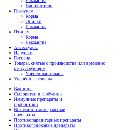
Лакомства
Наполнители
Грызунам
Корма
Опилки
Лакомства
Птицам
Корма
Лакомства
Аксессуары
Игрушки
Гигиена
Товары, снятые с производства или временно
отстуствующие
Уцененные товары
Уценённые товары
Вакцины
Сыворотки и глобулины
Иммунные препараты и
пробиотики
Витаминно-минеральные
препараты
Противопаразитарные препараты
Противогрибковые препараты