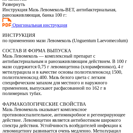
Развернуть
Инструкция Мазь Левомеколь-ВЕТ, антибактериальная,
ранозаживляющая, банка 100 г:
Оригинальная инструкция
ИНСТРУКЦИЯ
по применению мази Левомеколь (Unguentum Laevomecolum)
СОСТАВ И ФОРМА ВЫПУСКА
Мазь Левомеколь — комплексный препарат с
антибактериальным и ранозаживляющим действием. В 100 г
мази содержится 0,75 г левомицетина (хлорамфеникол), 4 г
метилурацила и в качестве основы полиэтиленоксид 1500,
полиэтиленоксид 400. Мазь белого цвета с легким
специфическим запахом для местного и наружного
применения, выпускают расфасованной по 162 г в
полимерных тубах.
ФАРМАКОЛОГИЧЕСКИЕ СВОЙСТВА
Мазь Левомеколь оказывает комплексное
противовоспалительное, антимикробное и регенерирующее
действие. Левомицетин является антибиотиком широкого
спектра действия. Устойчивость возбудителей инфекции к
левомицетину развивается очень медленно. Метилурацил