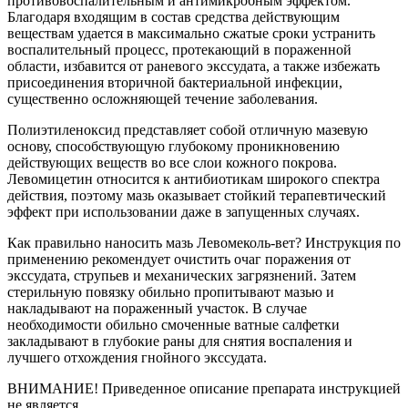
противовоспалительным и антимикробным эффектом.
Благодаря входящим в состав средства действующим
веществам удается в максимально сжатые сроки устранить
воспалительный процесс, протекающий в пораженной
области, избавится от раневого экссудата, а также избежать
присоединения вторичной бактериальной инфекции,
существенно осложняющей течение заболевания.
Полиэтиленоксид представляет собой отличную мазевую
основу, способствующую глубокому проникновению
действующих веществ во все слои кожного покрова.
Левомицетин относится к антибиотикам широкого спектра
действия, поэтому мазь оказывает стойкий терапевтический
эффект при использовании даже в запущенных случаях.
Как правильно наносить мазь Левомеколь-вет? Инструкция по
применению рекомендует очистить очаг поражения от
экссудата, струпьев и механических загрязнений. Затем
стерильную повязку обильно пропитывают мазью и
накладывают на пораженный участок. В случае
необходимости обильно смоченные ватные салфетки
закладывают в глубокие раны для снятия воспаления и
лучшего отхождения гнойного экссудата.
ВНИМАНИЕ! Приведенное описание препарата инструкцией
не является.