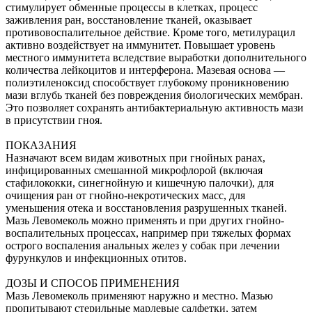
стимулирует обменные процессы в клетках, процесс
заживления ран, восстановление тканей, оказывает
противовоспалительное действие. Кроме того, метилурацил
активно воздействует на иммунитет. Повышает уровень
местного иммунитета вследствие выработки дополнительного
количества лейкоцитов и интерферона. Мазевая основа —
полиэтиленоксид способствует глубокому проникновению
мази вглубь тканей без повреждения биологических мембран.
Это позволяет сохранять антибактериальную активность мази
в присутствии гноя.
ПОКАЗАНИЯ
Назначают всем видам животных при гнойных ранах,
инфицированных смешанной микрофлорой (включая
стафилококки, синегнойную и кишечную палочки), для
очищения ран от гнойно-некротических масс, для
уменьшения отека и восстановления разрушенных тканей.
Мазь Левомеколь можно применять и при других гнойно-
воспалительных процессах, например при тяжелых формах
острого воспаления анальных желез у собак при лечении
фурункулов и инфекционных отитов.
ДОЗЫ И СПОСОБ ПРИМЕНЕНИЯ
Мазь Левомеколь применяют наружно и местно. Мазью
пропитывают стерильные марлевые салфетки, затем