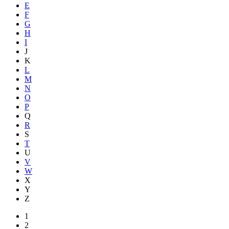
E
F
G
H
I
J
K
L
M
N
O
P
Q
R
S
T
U
V
W
X
Y
Z
1
2