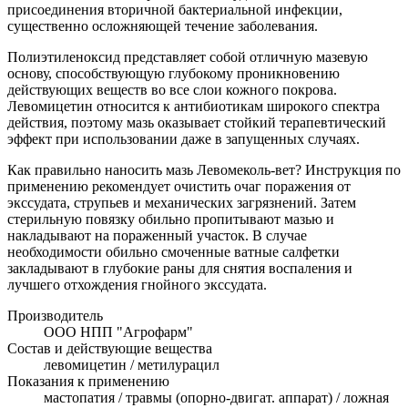
присоединения вторичной бактериальной инфекции,
существенно осложняющей течение заболевания.
Полиэтиленоксид представляет собой отличную мазевую
основу, способствующую глубокому проникновению
действующих веществ во все слои кожного покрова.
Левомицетин относится к антибиотикам широкого спектра
действия, поэтому мазь оказывает стойкий терапевтический
эффект при использовании даже в запущенных случаях.
Как правильно наносить мазь Левомеколь-вет? Инструкция по
применению рекомендует очистить очаг поражения от
экссудата, струпьев и механических загрязнений. Затем
стерильную повязку обильно пропитывают мазью и
накладывают на пораженный участок. В случае
необходимости обильно смоченные ватные салфетки
закладывают в глубокие раны для снятия воспаления и
лучшего отхождения гнойного экссудата.
Производитель
ООО НПП "Агрофарм"
Состав и действующие вещества
левомицетин / метилурацил
Показания к применению
мастопатия / травмы (опорно-двигат. аппарат) / ложная