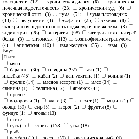
холецистит
(
12
)
хроническая диарея
(
6
)
хроническая
почечная недостаточность
(
23
)
хронический зуд
(
6
)
хронический отит
(
3
)
чума
(
54
)
чума плотоядных
(
18
)
шелушение
(
1
)
эзофагит
(
25
)
экземы
(
8
)
экзокринная недостаточность поджелудочной железы
(
8
)
эндометрит
(
28
)
энтериты
(
98
)
энтеропатия с потерей
белка
(
8
)
энтомозы
(
113
)
эозинофильная гранулема
(
4
)
эпилепсия
(
10
)
язва желудка
(
35
)
язвы
(
3
)
Вкус
мясо
баранина
(
30
)
говядина
(
92
)
заяц
(
1
)
индейка
(
45
)
кабан
(
2
)
кенгурятина
(
1
)
конина
(
1
)
кролик
(
14
)
мясное ассорти
(
1
)
мясо
(
34
)
свинина
(
1
)
телятина
(
12
)
ягненок
(
44
)
прочее
водоросли
(
1
)
злаки
(
3
)
лангуст
(
1
)
мидии
(
1
)
овощи
(
39
)
сыр
(
5
)
творог
(
2
)
фрукты
(
8
)
фундук
(
1
)
ягоды
(
13
)
птица
гусь
(
1
)
курица
(
158
)
утка
(
18
)
рыба
камбала
(
1
)
лосось
(
39
)
океаническая рыба
(
4
)