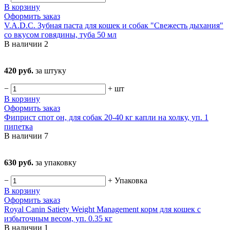
В корзину
Оформить заказ
V.A.D.C. Зубная паста для кошек и собак "Свежесть дыхания"
со вкусом говядины, туба 50 мл
В наличии
2
420 руб.
за штуку
−
+
шт
В корзину
Оформить заказ
Фиприст спот он, для собак 20-40 кг капли на холку, уп. 1
пипетка
В наличии
7
630 руб.
за упаковку
−
+
Упаковка
В корзину
Оформить заказ
Royal Canin Satiety Weight Management корм для кошек с
избыточным весом, уп. 0.35 кг
В наличии
1