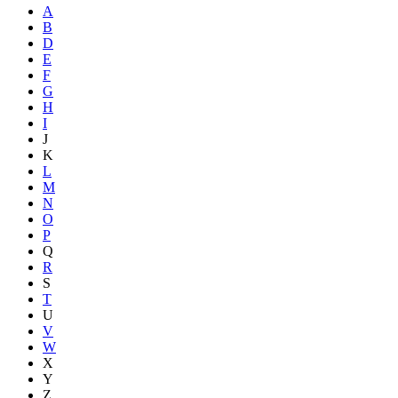
A
B
D
E
F
G
H
I
J
K
L
M
N
O
P
Q
R
S
T
U
V
W
X
Y
Z