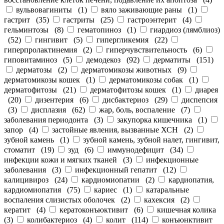
вульвовагиниты
(
1
)
вяло заживающие раны
(
1
)
гастрит
(
35
)
гастриты
(
25
)
гастроэнтерит
(
4
)
гельминтозы
(
8
)
гематопиноз
(
1
)
гиардиоз (лямблиоз)
(
52
)
гингивит
(
5
)
гипергликемия
(
22
)
гиперпролактинемия
(
2
)
гиперчувствительность
(
6
)
гиповитаминоз
(
5
)
демодекоз
(
92
)
дерматиты
(
151
)
дерматозы
(
2
)
дерматомикозы животных
(
9
)
дерматомикозы кошек
(
1
)
дерматомикозы собак
(
1
)
дерматофитозы
(
21
)
дерматофитозы кошек
(
1
)
диарея
(
20
)
дизентерия
(
6
)
дисбактериоз
(
29
)
диспепсия
(
3
)
дисплазия
(
62
)
жар, боль, воспаление
(
7
)
заболевания периодонта
(
3
)
закупорка кишечника
(
1
)
запор
(
4
)
застойные явления, вызванные ХСН
(
2
)
зубной камень
(
1
)
зубной камень, зубной налет, гингивит,
стоматит
(
19
)
зуд
(
6
)
иммунодефицит
(
34
)
инфекции кожи и мягких тканей
(
3
)
инфекционные
заболевания
(
3
)
инфекционный гепатит
(
12
)
калицивироз
(
24
)
кардиомиопатии
(
2
)
кардиопатия,
кардиомиопатия
(
75
)
кариес
(
1
)
катаральные
воспаления слизистых оболочек
(
2
)
кахексия
(
2
)
кератит
(
4
)
кератоконъюктивит
(
6
)
кишечная колика
(
3
)
колибактериоз
(
4
)
колит
(
114
)
конъюнктивит