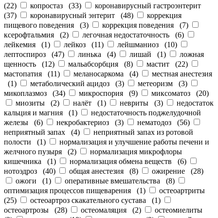
(
22
)
копростаз
(
33
)
коронавирусный гастроэнтерит
(
37
)
коронавирусный энтерит
(
48
)
коррекция
пищевого поведения
(
3
)
коррекция поведения
(
7
)
ксерофтальмия
(
2
)
легочная недостаточность
(
6
)
лейкемия
(
1
)
лейкоз
(
11
)
лейшманиоз
(
10
)
лептоспироз
(
47
)
линька
(
4
)
лишай
(
1
)
ложная
щенность
(
12
)
мальабсорбция
(
8
)
мастит
(
22
)
мастопатия
(
11
)
меланосаркома
(
4
)
местная анестезия
(
1
)
метаболический ацидоз
(
3
)
метеоризм
(
3
)
микоплазмоз
(
34
)
микроспория
(
9
)
миксоматоз
(
20
)
миозиты
(
2
)
налёт
(
1
)
невриты
(
3
)
недостаток
кальция и магния
(
1
)
недостаточность поджелудочной
железы
(
6
)
некробактериоз
(
3
)
нематодоз
(
56
)
неприятный запах
(
4
)
неприятный запах из ротовой
полости
(
1
)
нормализация и улучшение работы печени и
желчного пузыря
(
2
)
нормализация микрофлоры
кишечника
(
1
)
нормализация обмена веществ
(
6
)
нотоэдроз
(
40
)
общая анестезия
(
8
)
ожирение
(
28
)
ожоги
(
1
)
оперативные вмешательства
(
8
)
оптимизация процессов пищеварения
(
1
)
остеоартриты
(
25
)
остеоартроз скакательного сустава
(
1
)
остеоартрозы
(
28
)
остеомаляция
(
2
)
остеомиелиты