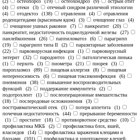
(
2
)
остеопороз
(
19
)
остеохондроз
(
9
)
острый отит
(
4
)
отеки
(
3
)
отечный синдром различной этиологии
(
4
)
отодектоз
(
138
)
отравления
(
4
)
отравления
роденцитидами (крысиным ядом)
(
3
)
очищение глаз
(
4
)
очищение ушных раковин
(
7
)
панкреатит
(
20
)
панкреатит, недостаточность поджелудочной железы
(
27
)
панлейкопения
(
26
)
паппиломатоз
(
6
)
парагрипп
(
19
)
парагрипп типа II
(
2
)
паразитарные заболевания
(
22
)
парвовирусная инфекция
(
1
)
парвовирусный
энтерит
(
32
)
пародонтоз
(
1
)
патологическая линька
(
1
)
перхоть
(
3
)
пиометра
(
21
)
пиорея
(
3
)
пироплазмоз
(
89
)
пищевая аллергия
(
8
)
пищевая
непереносимость
(
6
)
пищевая токсикоинфекция
(
6
)
пневмония
(
38
)
повышение воспроизводительных
функций
(
2
)
поддержание иммунитета
(
2
)
подотрохлеит
(
1
)
послеоперационные вмешательства
(
18
)
послеродовые осложнонения
(
3
)
посттравматический отек
(
1
)
потеря аппетита
(
1
)
почечная недостаточность
(
44
)
прерывание беременности
(
1
)
простатит
(
18
)
противорвотное средство
(
10
)
профилактика МКБ
(
2
)
профилактика блох, вшей,
власоедов
(
14
)
профилактика заражения клещами и
блохами
(
101
)
профилактика и уничтожение клещей,