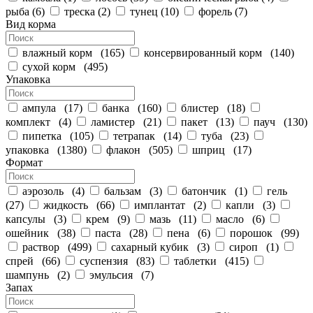
рыба
(
6
)
треска
(
2
)
тунец
(
10
)
форель
(
7
)
Вид корма
влажный корм
(
165
)
консервированный корм
(
140
)
сухой корм
(
495
)
Упаковка
ампула
(
17
)
банка
(
160
)
блистер
(
18
)
комплект
(
4
)
ламистер
(
21
)
пакет
(
13
)
пауч
(
130
)
пипетка
(
105
)
тетрапак
(
14
)
туба
(
23
)
упаковка
(
1380
)
флакон
(
505
)
шприц
(
17
)
Формат
аэрозоль
(
4
)
бальзам
(
3
)
батончик
(
1
)
гель
(
27
)
жидкость
(
66
)
имплантат
(
2
)
капли
(
3
)
капсулы
(
3
)
крем
(
9
)
мазь
(
11
)
масло
(
6
)
ошейник
(
38
)
паста
(
28
)
пена
(
6
)
порошок
(
99
)
раствор
(
499
)
сахарный кубик
(
3
)
сироп
(
1
)
спрей
(
66
)
суспензия
(
83
)
таблетки
(
415
)
шампунь
(
2
)
эмульсия
(
7
)
Запах