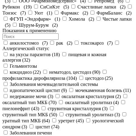
(
3
)
ООО «Фармбиомедсервис»
(
4
)
Репромед
(
6
)
Рубикон
(
19
)
СиСиКэт
(
5
)
Счастливые лапки
(
2
)
Тонзос
(
7
)
Уют
(
1
)
Фармакс
(
2
)
ФармБаланс
(
2
)
ФГУП «Эндофарм»
(
1
)
Химола
(
2
)
Чистые лапки
(
5
)
Шурум-Бурум
(
2
)
Показания к применению
анкилостомоз
(
7
)
рак
(
2
)
токсокароз
(
7
)
Аллергический статус
на укусы паразитов
(
18
)
пищевая и кожная
аллергия
(
32
)
Гельминтозы
кокцидиоз
(
22
)
нематодоз, цестодоз
(
90
)
профилактика дирофиляриоза
(
104
)
цестодоз
(
25
)
Заболевания мочевыделительной системы
идиопатический цистит
(
9
)
мочекаменная болезнь
(
11
)
недержание мочи
(
3
)
оксалатная кристаллурия
(
2
)
оксалатный тип МКБ
(
70
)
оксалатный уролитиаз
(
4
)
пиелонефрит
(
43
)
струвитная кристаллурия
(
3
)
струвитный тип МКБ
(
50
)
струвитный уролитиаз
(
3
)
уратный тип МКБ
(
64
)
уретрит
(
45
)
урологический
синдром
(
3
)
цистит
(
74
)
Заболевания печени