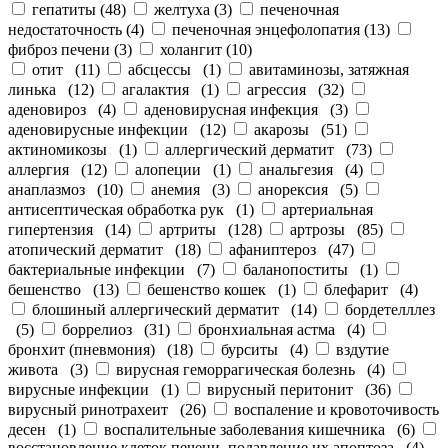
гепатиты
(
48
)
желтуха
(
3
)
печеночная
недостаточность
(
4
)
печеночная энцефолопатия
(
13
)
фиброз печени
(
3
)
холангит
(
10
)
отит
(
11
)
абсцессы
(
1
)
авитаминозы, затяжная
линька
(
12
)
агалактия
(
1
)
агрессия
(
32
)
аденовироз
(
4
)
аденовирусная инфекция
(
3
)
аденовирусные инфекции
(
12
)
акарозы
(
51
)
актиномикозы
(
1
)
аллергический дерматит
(
73
)
аллергия
(
12
)
алопеции
(
1
)
анальгезия
(
4
)
анаплазмоз
(
10
)
анемия
(
3
)
анорексия
(
5
)
антисептическая обработка рук
(
1
)
артериальная
гипертензия
(
14
)
артриты
(
128
)
артрозы
(
85
)
атопический дерматит
(
18
)
афаниптероз
(
47
)
бактериальные инфекции
(
7
)
баланопоститы
(
1
)
бешенство
(
13
)
бешенство кошек
(
1
)
блефарит
(
4
)
блошиный аллергический дерматит
(
14
)
бордетелллез
(
5
)
боррелиоз
(
31
)
бронхиальная астма
(
4
)
бронхит (пневмония)
(
18
)
бурситы
(
4
)
вздутие
живота
(
3
)
вирусная геморрагическая болезнь
(
4
)
вирусные инфекции
(
1
)
вирусный перитонит
(
36
)
вирусный ринотрахеит
(
26
)
воспаление и кровоточивость
десен
(
1
)
воспалительные заболевания кишечника
(
6
)
восстановление клеток печени, подавление их апоптоза
(
4
)