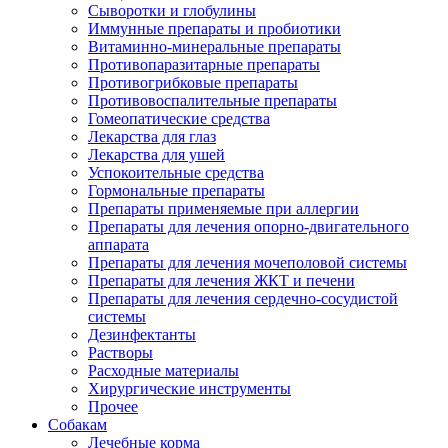
Сыворотки и глобулины
Иммунные препараты и пробиотики
Витаминно-минеральные препараты
Противопаразитарные препараты
Противогрибковые препараты
Противовоспалительные препараты
Гомеопатические средства
Лекарства для глаз
Лекарства для ушей
Успокоительные средства
Гормональные препараты
Препараты применяемые при аллергии
Препараты для лечения опорно-двигательного
аппарата
Препараты для лечения мочеполовой системы
Препараты для лечения ЖКТ и печени
Препараты для лечения сердечно-сосудистой
системы
Дезинфектанты
Растворы
Расходные материалы
Хирургические инструменты
Прочее
Собакам
Лечебные корма