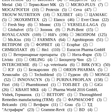
Merial
(
34
)
Термо-Конт МК
(
2
)
MICRO-PLUS
(
7
)
МОСАГРОГЕН
(
10
)
Protexin
(
5
)
Ceva
(
47
)
TROUW NUTRITION
(
18
)
ХЕЛВЕТ
(
41
)
ЦАМАКС
(
5
)
ЭКОХИМТЕХ
(
2
)
Elanco
(
46
)
Ever Clean
(
22
)
Fresh Step
(
6
)
Мнямс
(
33
)
VERSELE-LAGA
(
5
)
Globalvet
(
15
)
Зооник
(
9
)
Pi-Pi-Bent
(
15
)
ROYAL CANIN
(
169
)
Hill’s
(
196
)
ЭКОПРОМ
(
125
)
Ms.Kiss
(
16
)
FARMINA
(
64
)
Agrobioprom
(
51
)
ВЕТПРОМ
(
3
)
ФОРВЕТ
(
4
)
Ecuphar
(
2
)
СИМБОЛАКТ
(
8
)
8in1
(
110
)
Euracon Pharma GmbH
(
1
)
Ветеринарные препараты
(
3
)
Нита-Фарм
(
53
)
Livisto
(
11
)
ORLING
(
4
)
Биоцентр Чин
(
2
)
INTERCHEMIE
(
6
)
s.p. veterinaria
(
6
)
ВИК (VIC)
(
50
)
ICF
(
1
)
Белкаролин
(
9
)
ORION PHARMA
(
5
)
Хемилайн
(
2
)
Techniblend
(
1
)
Гудмэн
(
8
)
MONGE
(
52
)
INNOVACYN
(
3
)
PURINA PROPLAN
(
158
)
Fiori
(
16
)
Pharmbiomed
(
1
)
ТОП-ВЕТ
(
3
)
GiGi
(
26
)
КВАНТ МКБ
(
4
)
Pharma World 2016 GmbH,
Visbek, Германия.
(
1
)
ВЕТТОРГ
(
1
)
Thoroughbred
Remedies manufacturing (TRM)
(
5
)
ФАРМАСОФТ
(
3
)
Belcando
(
16
)
Ветфарм
(
11
)
Grau
(
5
)
ТД
"Астрафарм"
(
23
)
Gramme-Revit
(
1
)
BD
(
4
)