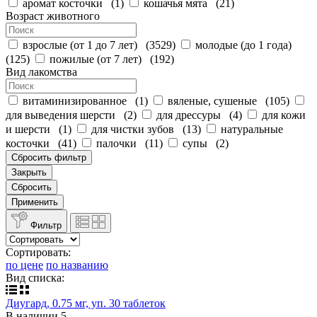
аромат косточки
(
1
)
кошачья мята
(
21
)
Возраст животного
взрослые (от 1 до 7 лет)
(
3529
)
молодые (до 1 года)
(
125
)
пожилые (от 7 лет)
(
192
)
Вид лакомства
витаминизированное
(
1
)
вяленые, сушеные
(
105
)
для выведения шерсти
(
2
)
для дрессуры
(
4
)
для кожи
и шерсти
(
1
)
для чистки зубов
(
13
)
натуральные
косточки
(
41
)
палочки
(
11
)
супы
(
2
)
Сбросить фильтр
Закрыть
Сбросить
Применить
Фильтр
Сортировать:
по цене
по названию
Вид списка:
Диугард, 0.75 мг, уп. 30 таблеток
В наличии
5