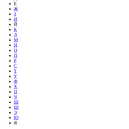
Е
Ж
З
И
Й
К
Л
М
Н
О
П
Р
С
Т
У
Ф
Х
Ц
Ч
Ш
Щ
Э
Ю
Я