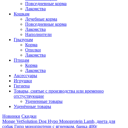
Повседневные корма
Лакомства
Кошкам
Лечебные корма
Повседневные корма
Лакомства
Наполнители
Грызунам
Корма
Опилки
Лакомства
Птицам
Корма
Лакомства
Аксессуары
Игрушки
Гигиена
Товары, снятые с производства или временно
отстуствующие
Уцененные товары
Уценённые товары
Новинки
Скидки
Monge VetSolution Dog Hypo Monoprotein Lamb, диета для
собак Гипо монопротеин с ягненком, банка 400г