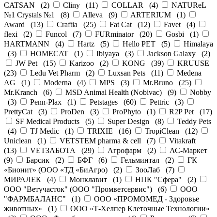
CATSAN
(
2
)
Cliny
(
11
)
COLLAR
(
4
)
NATUReL
№1 Crystals №1
(
8
)
Alleva
(
9
)
ARTERIUM
(
1
)
Award
(
13
)
Craftia
(
25
)
Fat Cat
(
12
)
Favet
(
4
)
flexi
(
2
)
Funcol
(
7
)
FURminator
(
20
)
Gosbi
(
1
)
HARTMANN
(
4
)
Hartz
(
5
)
Hello PET
(
5
)
Himalaya
(
3
)
HOMECAT
(
1
)
Ibiyaya
(
3
)
Jackson Galaxy
(
2
)
JW Pet
(
15
)
Karizoo
(
2
)
KONG
(
39
)
KRUUSE
(
23
)
Ledu Vet Pharm
(
2
)
Luxsan Pets
(
11
)
Medena
AG
(
1
)
Moderna
(
4
)
MPS
(
3
)
Mr.Bruno
(
25
)
Mr.Kranch
(
6
)
MSD Animal Health (Nobivac)
(
9
)
Nobby
(
3
)
Penn-Plax
(
1
)
Petstages
(
60
)
Pettric
(
3
)
PrettyCat
(
3
)
ProDen
(
3
)
ProPhyto
(
1
)
R2P Pet
(
17
)
SF Medical Products
(
5
)
Super Design
(
8
)
Teddy Pets
(
4
)
TJ Medic
(
1
)
TRIXIE
(
16
)
TropiClean
(
12
)
Uniclean
(
1
)
VETSTEM pharma & cell
(
7
)
Vitakraft
(
13
)
VЕТЗАБОТА
(
29
)
Агрофарм
(
2
)
АС-Маркет
(
9
)
Барсик
(
2
)
БФГ
(
6
)
Гельминтал
(
2
)
ГК
«Бионит» (ООО «ТД «БиАгро)
(
2
)
ЗооЛаб
(
7
)
МИРАЛЕК
(
4
)
Монклавит
(
1
)
НПК "Сфера"
(
2
)
ООО "Ветучасток" (ООО "Промветсервис")
(
6
)
ООО
"ФАРМБАЛАНС"
(
1
)
ООО «ПРОМОМЕД - Здоровье
животных»
(
1
)
ООО «Т-Хелпер Клеточные Технологии»