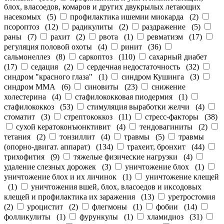
блох, власоедов, комаров и других двукрылых летающих
насекомых
(
5
)
профилактика ишемии миокарда
(
2
)
псороптоз
(
12
)
радикулиты
(
2
)
раздражение
(
5
)
раны
(
7
)
рахит
(
2
)
рвота
(
1
)
ревматизм
(
17
)
регуляция половой охоты
(
4
)
ринит
(
36
)
сальмонеллез
(
8
)
саркоптоз
(
110
)
сахарный диабет
(
17
)
седация
(
2
)
сердечная недостаточность
(
32
)
синдром "красного глаза"
(
1
)
синдром Кушинга
(
3
)
синдром ММА
(
6
)
синовиты
(
23
)
снижение
холестерина
(
4
)
стафилококковая пиодермия
(
1
)
стафилококкоз
(
53
)
стимуляция выработки желчи
(
4
)
стоматит
(
3
)
стрептококкоз
(
11
)
стресс-факторы
(
38
)
сухой кератоконъюнктивит
(
4
)
тендовагиниты
(
2
)
тетания
(
2
)
тонзиллит
(
4
)
травмы
(
5
)
травмы
(опорно-двигат. аппарат)
(
134
)
трахеит, бронхит
(
44
)
трихофития
(
9
)
тяжелые физические нагрузки
(
4
)
удаление слезных дорожек
(
3
)
уничтожение блох
(
1
)
уничтожение блох и их личинок
(
1
)
уничтожение клещей
(
1
)
уничтожения вшей, блох, власоедов и иксодовых
клещей и профилактика их заражения
(
13
)
уретростомия
(
2
)
уроцистит
(
2
)
флегмоны
(
1
)
фобии
(
14
)
фолликулиты
(
1
)
фурункулы
(
1
)
хламидиоз
(
31
)