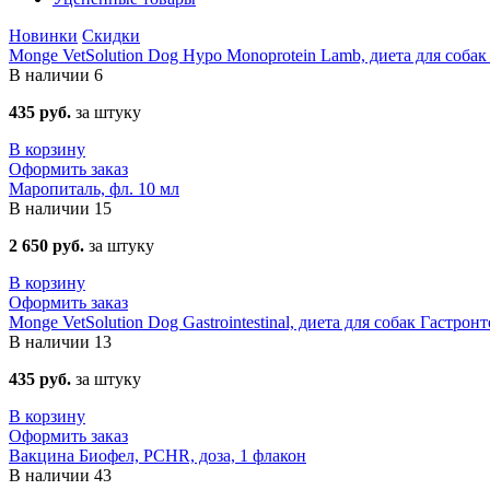
Новинки
Скидки
Monge VetSolution Dog Hypo Monoprotein Lamb, диета для собак
В наличии
6
435 руб.
за штуку
В корзину
Оформить заказ
Маропиталь, фл. 10 мл
В наличии
15
2 650 руб.
за штуку
В корзину
Оформить заказ
Monge VetSolution Dog Gastrointestinal, диета для собак Гастрон
В наличии
13
435 руб.
за штуку
В корзину
Оформить заказ
Вакцина Биофел, PCHR, доза, 1 флакон
В наличии
43