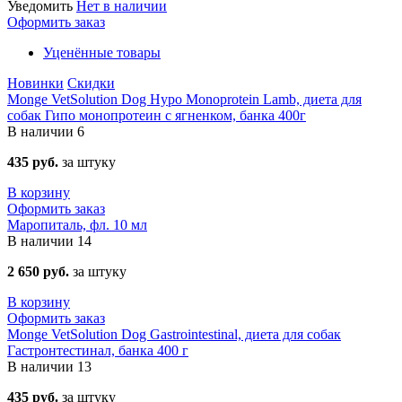
Уведомить
Нет в наличии
Оформить заказ
Уценённые товары
Новинки
Скидки
Monge VetSolution Dog Hypo Monoprotein Lamb, диета для
собак Гипо монопротеин с ягненком, банка 400г
В наличии
6
435 руб.
за штуку
В корзину
Оформить заказ
Маропиталь, фл. 10 мл
В наличии
14
2 650 руб.
за штуку
В корзину
Оформить заказ
Monge VetSolution Dog Gastrointestinal, диета для собак
Гастронтестинал, банка 400 г
В наличии
13
435 руб.
за штуку