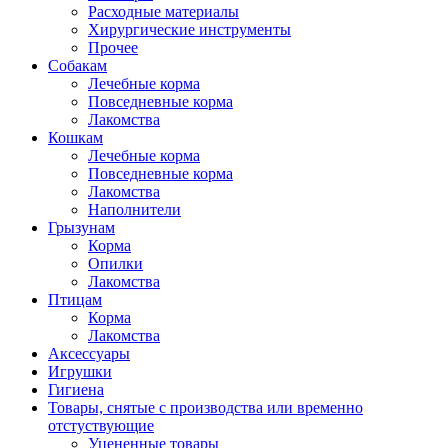
Расходные материалы
Хирургические инструменты
Прочее
Собакам
Лечебные корма
Повседневные корма
Лакомства
Кошкам
Лечебные корма
Повседневные корма
Лакомства
Наполнители
Грызунам
Корма
Опилки
Лакомства
Птицам
Корма
Лакомства
Аксессуары
Игрушки
Гигиена
Товары, снятые с производства или временно
отстуствующие
Уцененные товары