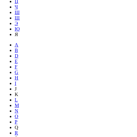
Ц
Ч
Ш
Щ
Э
Ю
Я
A
B
D
E
F
G
H
I
J
K
L
M
N
O
P
Q
R