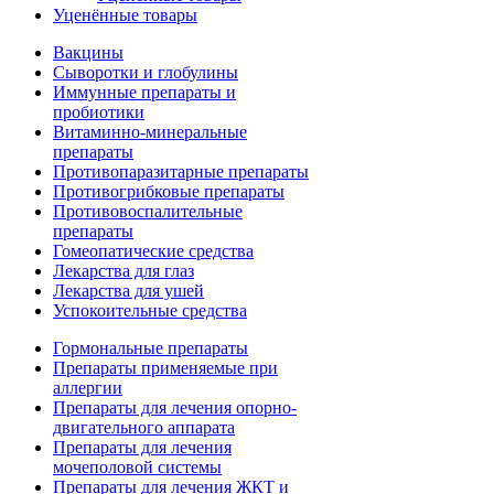
Уценённые товары
Вакцины
Сыворотки и глобулины
Иммунные препараты и
пробиотики
Витаминно-минеральные
препараты
Противопаразитарные препараты
Противогрибковые препараты
Противовоспалительные
препараты
Гомеопатические средства
Лекарства для глаз
Лекарства для ушей
Успокоительные средства
Гормональные препараты
Препараты применяемые при
аллергии
Препараты для лечения опорно-
двигательного аппарата
Препараты для лечения
мочеполовой системы
Препараты для лечения ЖКТ и