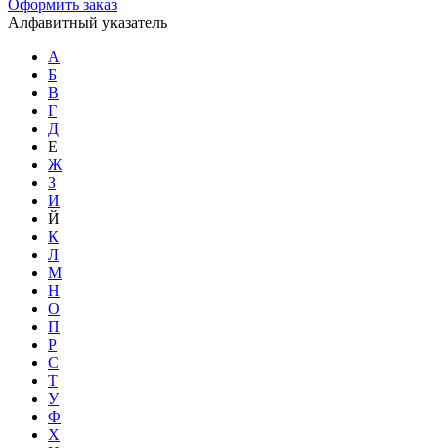
Оформить заказ
Алфавитный указатель
А
Б
В
Г
Д
Е
Ж
З
И
Й
К
Л
М
Н
О
П
Р
С
Т
У
Ф
Х