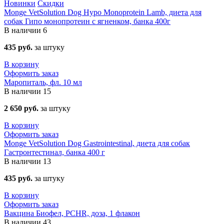
Новинки
Скидки
Monge VetSolution Dog Hypo Monoprotein Lamb, диета для
собак Гипо монопротеин с ягненком, банка 400г
В наличии
6
435 руб.
за штуку
В корзину
Оформить заказ
Маропиталь, фл. 10 мл
В наличии
15
2 650 руб.
за штуку
В корзину
Оформить заказ
Monge VetSolution Dog Gastrointestinal, диета для собак
Гастронтестинал, банка 400 г
В наличии
13
435 руб.
за штуку
В корзину
Оформить заказ
Вакцина Биофел, PCHR, доза, 1 флакон
В наличии
43