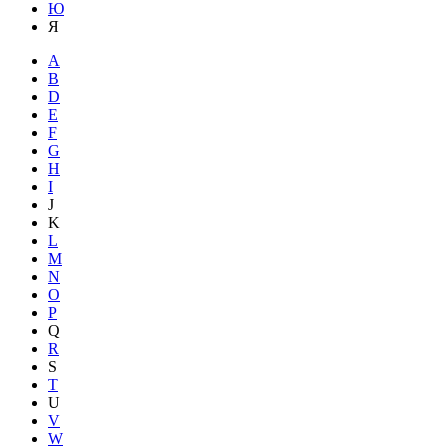
Ю
Я
A
B
D
E
F
G
H
I
J
K
L
M
N
O
P
Q
R
S
T
U
V
W