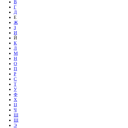
В
Г
Д
Е
Ж
З
И
Й
К
Л
М
Н
О
П
Р
С
Т
У
Ф
Х
Ц
Ч
Ш
Щ
Э