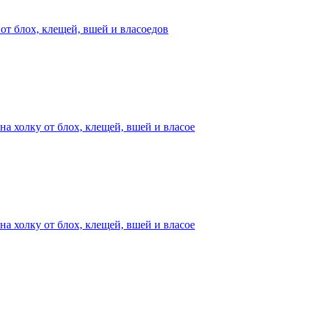
от блох, клещей, вшей и власоедов
на холку от блох, клещей, вшей и власое
на холку от блох, клещей, вшей и власое