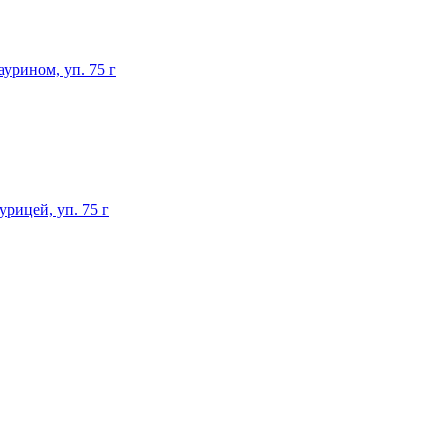
аурином, уп. 75 г
урицей, уп. 75 г