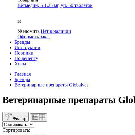
Ветмедин, S 1.25 мг, уп. 50 таблеток
за
Уведомить
Нет в наличии
Оформить заказ
Бренды
Инструкции
Новинки
По рецепту
Хиты
Главная
Бренды
Ветеринарные препараты Globalvet
Ветеринарные препараты Glob
Фильтр
Сортировать: