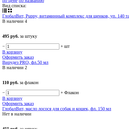
по цене
по названию
Вид списка:
ГлобалВит, Puppy, витаминный комплекс для щенков, уп. 140 т
В наличии
4
495 руб.
за штуку
−
+
шт
В корзину
Оформить заказ
Вирудез PRO, фл.50 мл
В наличии
2
110 руб.
за флакон
−
+
Флакон
В корзину
Оформить заказ
ГлобалВит, масло лосося для собак и кошек, фл. 150 мл
Нет в наличии
455 руб.
за штуку