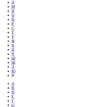
Л
М
Н
О
П
Р
С
Т
У
Ф
Х
Ц
Ч
Ш
Щ
Э
Ю
Я
A
B
D
E
F
G