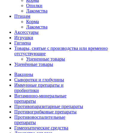
Корма
Опилки
Лакомства
Птицам
Корма
Лакомства
Аксессуары
Игрушки
Гигиена
Товары, снятые с производства или временно
отстуствующие
Уцененные товары
Уценённые товары
Вакцины
Сыворотки и глобулины
Иммунные препараты и
пробиотики
Витаминно-минеральные
препараты
Противопаразитарные препараты
Противогрибковые препараты
Противовоспалительные
препараты
Гомеопатические средства