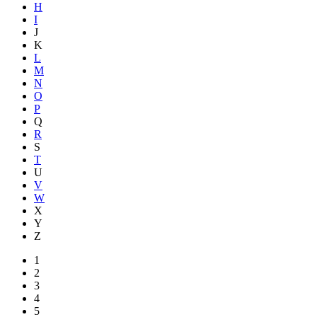
H
I
J
K
L
M
N
O
P
Q
R
S
T
U
V
W
X
Y
Z
1
2
3
4
5