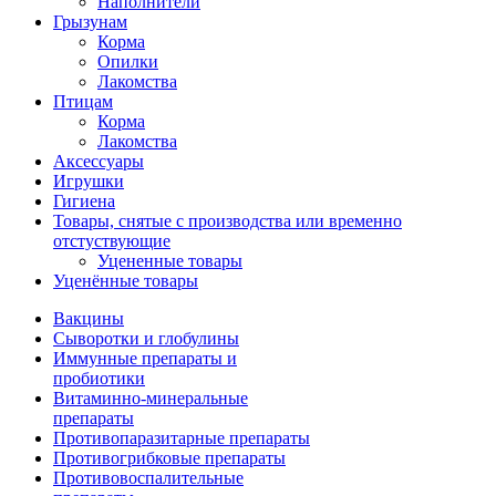
Наполнители
Грызунам
Корма
Опилки
Лакомства
Птицам
Корма
Лакомства
Аксессуары
Игрушки
Гигиена
Товары, снятые с производства или временно
отстуствующие
Уцененные товары
Уценённые товары
Вакцины
Сыворотки и глобулины
Иммунные препараты и
пробиотики
Витаминно-минеральные
препараты
Противопаразитарные препараты
Противогрибковые препараты
Противовоспалительные