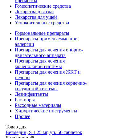
препараты
Гомеопатические средства
Лекарства для глаз
Лекарства для ушей
Успокоительные средства
Гормональные препараты
Препараты применяемые при
аллергии
Препараты для лечения опорно-
двигательного аппарата
Препараты для лечения
мочеполовой системы
Препараты для лечения ЖКТ и
печени
Препараты для лечения сердечно-
сосудистой системы
Дезинфектанты
Растворы
Расходные материалы
Хирургические инструменты
Прочее
Товар дня
Ветмедин, S 1.25 мг, уп. 50 таблеток
В наличии
45