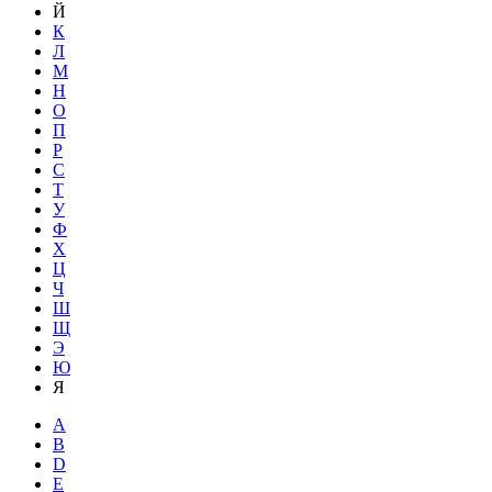
Й
К
Л
М
Н
О
П
Р
С
Т
У
Ф
Х
Ц
Ч
Ш
Щ
Э
Ю
Я
A
B
D
E