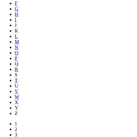
F
G
H
I
J
K
L
M
N
O
P
Q
R
S
T
U
V
W
X
Y
Z
1
2
3