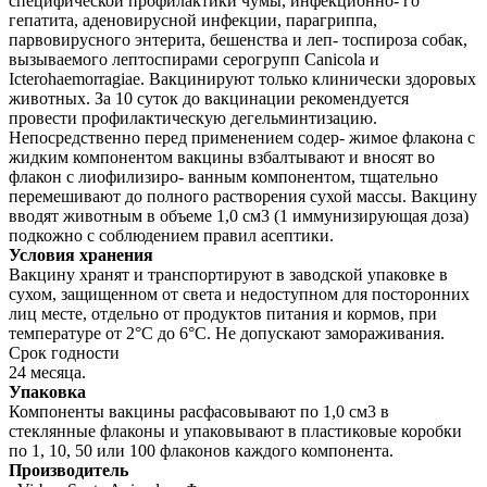
специфической профилактики чумы, инфекционно- го
гепатита, аденовирусной инфекции, парагриппа,
парвовирусного энтерита, бешенства и леп- тоспироза собак,
вызываемого лептоспирами серогрупп Canicola и
Icterohaemorragiae. Вакцинируют только клинически здоровых
животных. За 10 суток до вакцинации рекомендуется
провести профилактическую дегельминтизацию.
Непосредственно перед применением содер- жимое флакона с
жидким компонентом вакцины взбалтывают и вносят во
флакон с лиофилизиро- ванным компонентом, тщательно
перемешивают до полного растворения сухой массы. Вакцину
вводят животным в объеме 1,0 см3 (1 иммунизирующая доза)
подкожно с соблюдением правил асептики.
Условия хранения
Вакцину хранят и транспортируют в заводской упаковке в
сухом, защищенном от света и недоступном для посторонних
лиц месте, отдельно от продуктов питания и кормов, при
температуре от 2°C до 6°С. Не допускают замораживания.
Срок годности
24 месяца.
Упаковка
Компоненты вакцины расфасовывают по 1,0 см3 в
стеклянные флаконы и упаковывают в пластиковые коробки
по 1, 10, 50 или 100 флаконов каждого компонента.
Производитель