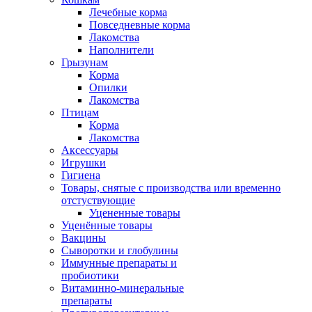
Лечебные корма
Повседневные корма
Лакомства
Наполнители
Грызунам
Корма
Опилки
Лакомства
Птицам
Корма
Лакомства
Аксессуары
Игрушки
Гигиена
Товары, снятые с производства или временно
отстуствующие
Уцененные товары
Уценённые товары
Вакцины
Сыворотки и глобулины
Иммунные препараты и
пробиотики
Витаминно-минеральные
препараты