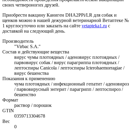
своих четвероногих друзей.
Приобрести вакцину Каниген DHA2PPi/LR для собак и
щенков можно в нашей дежурной ветеринарной Ветаптеке №
1 круглосуточно или заказать на сайте
vetapteka1.ru
с
доставкой на следующий день.
Производитель
"Virbac S.A."
Состав и действующие вещества
вирус чумы плотоядных / аденовирус плотоядных /
парвовирус собак / вирус парагриппа плотоядных /
лептоспиры Canicola / лептоспиры Icterohaemorragiae /
вирус бешенства
Показания к применению
чума плотоядных / инфекционный гепатит / аденовироз
/ парвовирусный энтерит / парагрипп / лептоспироз /
бешенство
Формат
раствор / порошок
GTIN
0359713304678
Вес
0