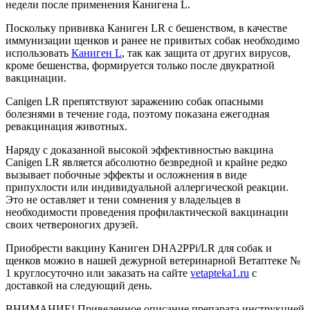
недели после применения Канигена L.
Поскольку прививка Каниген LR с бешенством, в качестве
иммунизации щенков и ранее не привитых собак необходимо
использовать
Каниген L
, так как защита от других вирусов,
кроме бешенства, формируется только после двукратной
вакцинации.
Canigen LR препятствуют заражению собак опасными
болезнями в течение года, поэтому показана ежегодная
ревакцинация животных.
Наряду с доказанной высокой эффективностью вакцина
Canigen LR является абсолютно безвредной и крайне редко
вызывает побочные эффекты и осложнения в виде
припухлости или индивидуальной аллергической реакции.
Это не оставляет и тени сомнения у владельцев в
необходимости проведения профилактической вакцинации
своих четвероногих друзей.
Приобрести вакцину Каниген DHA2PPi/LR для собак и
щенков можно в нашей дежурной ветеринарной Ветаптеке №
1 круглосуточно или заказать на сайте
vetapteka1.ru
с
доставкой на следующий день.
ВНИМАНИЕ! Приведенное описание препарата инструкцией