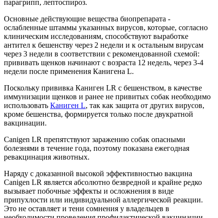
парагрипп, лептоспироз.
Основные действующие вещества биопрепарата -
ослабленные штаммы указанных вирусов, которые, согласно
клиническим исследованиям, способствуют выработке
антител к бешенству через 2 недели и к остальным вирусам
через 3 недели в соответствии с рекомендованной схемой:
прививать щенков начинают с возраста 12 недель, через 3-4
недели после применения Канигена L.
Поскольку прививка Каниген LR с бешенством, в качестве
иммунизации щенков и ранее не привитых собак необходимо
использовать
Каниген L
, так как защита от других вирусов,
кроме бешенства, формируется только после двукратной
вакцинации.
Canigen LR препятствуют заражению собак опасными
болезнями в течение года, поэтому показана ежегодная
ревакцинация животных.
Наряду с доказанной высокой эффективностью вакцина
Canigen LR является абсолютно безвредной и крайне редко
вызывает побочные эффекты и осложнения в виде
припухлости или индивидуальной аллергической реакции.
Это не оставляет и тени сомнения у владельцев в
необходимости проведения профилактической вакцинации