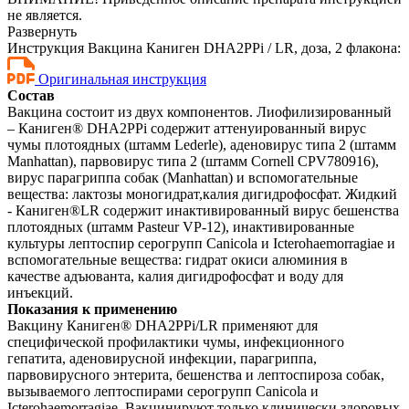
не является.
Развернуть
Инструкция Вакцина Каниген DHA2PPi / LR, доза, 2 флакона:
Оригинальная инструкция
Состав
Вакцина состоит из двух компонентов. Лиофилизированный
– Каниген® DHA2PPi содержит аттенуированный вирус
чумы плотоядных (штамм Lederle), аденовирус типа 2 (штамм
Manhattan), парвовирус типа 2 (штамм Cornell CPV780916),
вирус парагриппа собак (Manhattan) и вспомогательные
вещества: лактозы моногидрат,калия дигидрофосфат. Жидкий
- Каниген®LR содержит инактивированный вирус бешенства
плотоядных (штамм Pasteur VP-12), инактивированные
культуры лептоспир серогрупп Canicola и Icterohaemorragiae и
вспомогательные вещества: гидрат окиси алюминия в
качестве адъюванта, калия дигидрофосфат и воду для
инъекций.
Показания к применению
Вакцину Каниген® DHA2PPi/LR применяют для
специфической профилактики чумы, инфекционного
гепатита, аденовирусной инфекции, парагриппа,
парвовирусного энтерита, бешенства и лептоспироза собак,
вызываемого лептоспирами серогрупп Canicola и
Icterohaemorragiae. Вакцинируют только клинически здоровых