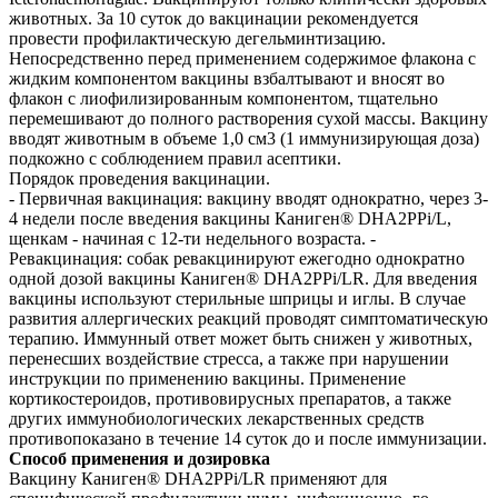
животных. За 10 суток до вакцинации рекомендуется
провести профилактическую дегельминтизацию.
Непосредственно перед применением содержимое флакона с
жидким компонентом вакцины взбалтывают и вносят во
флакон с лиофилизированным компонентом, тщательно
перемешивают до полного растворения сухой массы. Вакцину
вводят животным в объеме 1,0 см3 (1 иммунизирующая доза)
подкожно с соблюдением правил асептики.
Порядок проведения вакцинации.
- Первичная вакцинация: вакцину вводят однократно, через 3-
4 недели после введения вакцины Каниген® DHA2PPi/L,
щенкам - начиная с 12-ти недельного возраста. -
Ревакцинация: собак ревакцинируют ежегодно однократно
одной дозой вакцины Каниген® DHA2PPi/LR. Для введения
вакцины используют стерильные шприцы и иглы. В случае
развития аллергических реакций проводят симптоматическую
терапию. Иммунный ответ может быть снижен у животных,
перенесших воздействие стресса, а также при нарушении
инструкции по применению вакцины. Применение
кортикостероидов, противовирусных препаратов, а также
других иммунобиологических лекарственных средств
противопоказано в течение 14 суток до и после иммунизации.
Способ применения и дозировка
Вакцину Каниген® DHA2PPi/LR применяют для