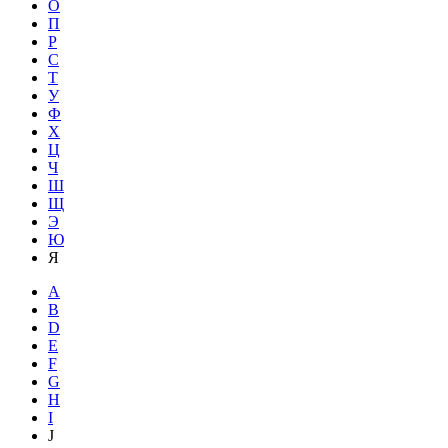
О
П
Р
С
Т
У
Ф
Х
Ц
Ч
Ш
Щ
Э
Ю
Я
A
B
D
E
F
G
H
I
J