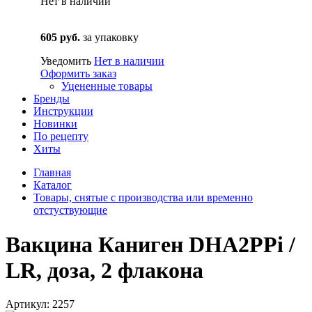
Нет в наличии
605 руб.
за упаковку
Уведомить
Нет в наличии
Оформить заказ
Уцененные товары
Бренды
Инструкции
Новинки
По рецепту
Хиты
Главная
Каталог
Товары, снятые с производства или временно
отстуствующие
Вакцина Каниген DHA2PPi /
LR, доза, 2 флакона
Артикул: 2257