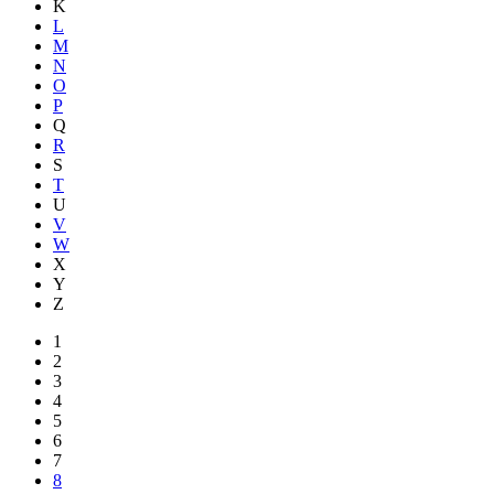
K
L
M
N
O
P
Q
R
S
T
U
V
W
X
Y
Z
1
2
3
4
5
6
7
8