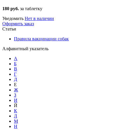
180 руб.
за таблетку
Уведомить
Нет в наличии
Оформить заказ
Статьи
Правила вакцинации собак
Алфавитный указатель
А
Б
В
Г
Д
Е
Ж
З
И
Й
К
Л
М
Н