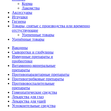
Корма
Лакомства
Аксессуары
Игрушки
Гигиена
Товары, снятые с производства или временно
отстуствующие
Уцененные товары
Уценённые товары
Вакцины
Сыворотки и глобулины
Иммунные препараты и
пробиотики
Витаминно-минеральные
препараты
Противопаразитарные препараты
Противогрибковые препараты
Противовоспалительные
препараты
Гомеопатические средства
Лекарства для глаз
Лекарства для ушей
Успокоительные средства