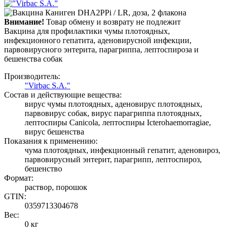
Внимание!
Товар обмену и возврату не подлежит
Вакцина для профилактики чумы плотоядных,
инфекционного гепатита, аденовирусной инфекции,
парвовирусного энтерита, парагриппа, лептоспироза и
бешенства собак
Производитель:
"Virbac S.A."
Состав и действующие вещества:
вирус чумы плотоядных, аденовирус плотоядных,
парвовирус собак, вирус парагриппа плотоядных,
лептоспиры Canicola, лептоспиры Icterohaemorragiae,
вирус бешенства
Показания к применению:
чума плотоядных, инфекционный гепатит, аденовироз,
парвовирусный энтерит, парагрипп, лептоспироз,
бешенство
Формат:
раствор, порошок
GTIN:
0359713304678
Вес:
0 кг