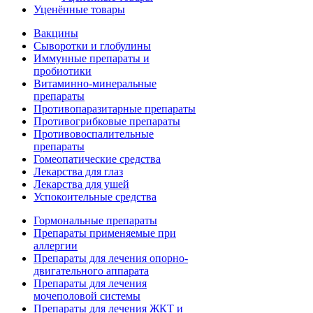
Уценённые товары
Вакцины
Сыворотки и глобулины
Иммунные препараты и
пробиотики
Витаминно-минеральные
препараты
Противопаразитарные препараты
Противогрибковые препараты
Противовоспалительные
препараты
Гомеопатические средства
Лекарства для глаз
Лекарства для ушей
Успокоительные средства
Гормональные препараты
Препараты применяемые при
аллергии
Препараты для лечения опорно-
двигательного аппарата
Препараты для лечения
мочеполовой системы
Препараты для лечения ЖКТ и