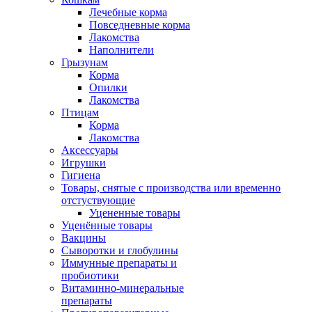
Лечебные корма
Повседневные корма
Лакомства
Наполнители
Грызунам
Корма
Опилки
Лакомства
Птицам
Корма
Лакомства
Аксессуары
Игрушки
Гигиена
Товары, снятые с производства или временно
отстуствующие
Уцененные товары
Уценённые товары
Вакцины
Сыворотки и глобулины
Иммунные препараты и
пробиотики
Витаминно-минеральные
препараты