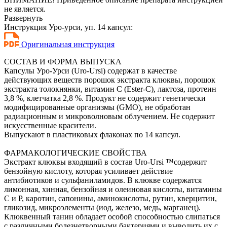
не является.
Развернуть
Инструкция Уро-урси, уп. 14 капсул:
Оригинальная инструкция
СОСТАВ И ФОРМА ВЫПУСКА
Капсулы Уро-Урси (Uro-Ursi) содержат в качестве
действующих веществ порошок экстракта клюквы, порошок
экстракта толокнянки, витамин С (Ester-C), лактоза, протеин
3,8 %, клетчатка 2,8 %. Продукт не содержит генетически
модифицированные организмы (GMO), не обработан
радиационным и микроволновым облучением. Не содержит
искусственные красители.
Выпускают в пластиковых флаконах по 14 капсул.
ФАРМАКОЛОГИЧЕСКИЕ СВОЙСТВА
Экстракт клюквы входящий в состав Uro-Ursi ™сoдержит
бензойную кислоту, которая усиливает действие
антибиотиков и сульфаниламидов. В клюкве содержатся
лимонная, хинная, бензойная и олеиновая кислоты, витамины
С и Р, каротин, сапонины, аминокислоты, рутин, кверцитин,
гликозид, микроэлементы (иод, железо, медь, марганец).
Клюквенный танин обладает особой способностью слипаться
с различными болезнетворными бактериями и выводить их с