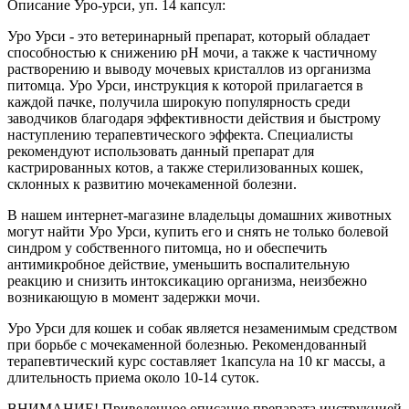
Описание Уро-урси, уп. 14 капсул:
Уро Урси - это ветеринарный препарат, который обладает
способностью к снижению рН мочи, а также к частичному
растворению и выводу мочевых кристаллов из организма
питомца. Уро Урси, инструкция к которой прилагается в
каждой пачке, получила широкую популярность среди
заводчиков благодаря эффективности действия и быстрому
наступлению терапевтического эффекта. Специалисты
рекомендуют использовать данный препарат для
кастрированных котов, а также стерилизованных кошек,
склонных к развитию мочекаменной болезни.
В нашем интернет-магазине владельцы домашних животных
могут найти Уро Урси, купить его и снять не только болевой
синдром у собственного питомца, но и обеспечить
антимикробное действие, уменьшить воспалительную
реакцию и снизить интоксикацию организма, неизбежно
возникающую в момент задержки мочи.
Уро Урси для кошек и собак является незаменимым средством
при борьбе с мочекаменной болезнью. Рекомендованный
терапевтический курс составляет 1капсула на 10 кг массы, а
длительность приема около 10-14 суток.
ВНИМАНИЕ! Приведенное описание препарата инструкцией