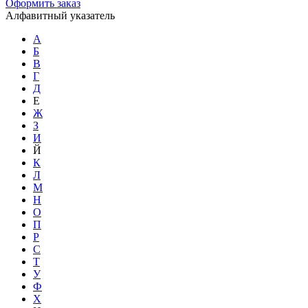
Оформить заказ
Алфавитный указатель
А
Б
В
Г
Д
Е
Ж
З
И
Й
К
Л
М
Н
О
П
Р
С
Т
У
Ф
Х