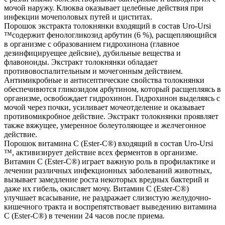
мочой наружу. Клюква оказывает целебные действия при
инфекции мочеполовых путей и циститах.
Порошок экстракта толокнянки входящий в состав Uro-Ursi
™содержит фенологликозид арбутин (6 %), расщепляющийся
в организме с образованием гидрохинона (главное
дезинфицируещее дейсвие), дубильные вещества и
флавоноиды. Экстракт толокнянки обладает
противовоспалительным и мочегонным действием.
Антимикробные и антисептические свойства толокнянки
обеспечивются гликозидом арбутином, который расщепляясь в
организме, освобождает гидрохинон. Гидрохинон выделяясь с
мочой через почки, усиливает мочеотделение и оказывает
противомикробное действие. Экстракт толокнянки проявляет
также вяжущее, умеренное болеутоляющее и желчегонное
действие.
Порошок витамина С (Ester-C®) входящий в состав Uro-Ursi
™, активизирует действие всех ферментов в организме.
Витамин С (Ester-C®) играет важную роль в профилактике и
лечении различных инфекционных заболеваний животных,
вызывает замедление роста некоторых вредных бактерий и
даже их гибель, окисляет мочу. Витамин С (Ester-C®)
улучшает всасывание, не раздражает слизистую желудочно-
кишечного тракта и воспрепятствовает выведению витамина
С (Ester-C®) в течении 24 часов после приема.