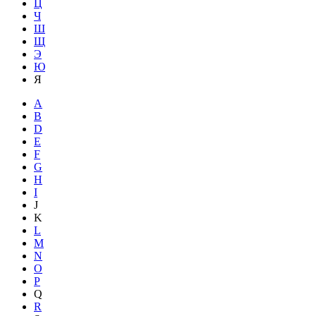
Ц
Ч
Ш
Щ
Э
Ю
Я
A
B
D
E
F
G
H
I
J
K
L
M
N
O
P
Q
R