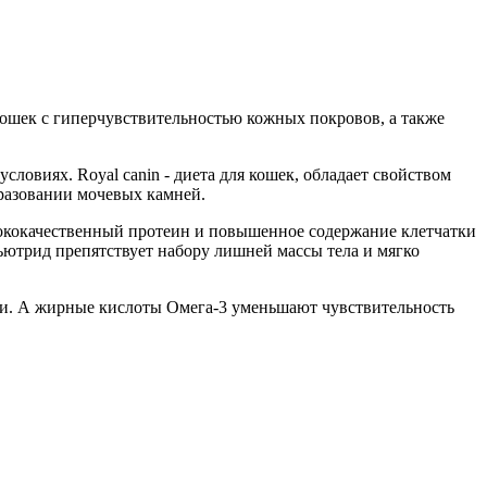
кошек с гиперчувствительностью кожных покровов, а также
ловиях. Royal canin - диета для кошек, обладает свойством
разовании мочевых камней.
сококачественный протеин и повышенное содержание клетчатки
ьютрид препятствует набору лишней массы тела и мягко
ки. А жирные кислоты Омега-3 уменьшают чувствительность