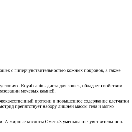
кошек с гиперчувствительностью кожных покровов, а также
ловиях. Royal canin - диета для кошек, обладает свойством
разовании мочевых камней.
сококачественный протеин и повышенное содержание клетчатки
ьютрид препятствует набору лишней массы тела и мягко
ки. А жирные кислоты Омега-3 уменьшают чувствительность