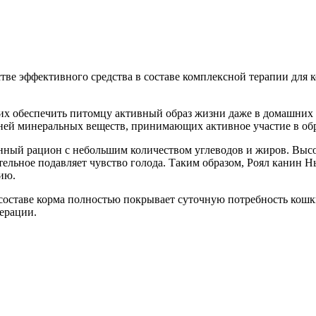
тве эффективного средства в составе комплексной терапии для 
х обеспечить питомцу активный образ жизни даже в домашних ус
 ней минеральных веществ, принимающих активное участие в об
анный рацион с небольшим количеством углеводов и жиров. Вы
ельное подавляет чувство голода. Таким образом, Роял канин Н
ию.
составе корма полностью покрывает суточную потребность кош
ерации.