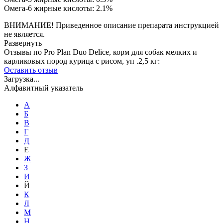
Омега-6 жирные кислоты: 2.1%
ВНИМАНИЕ! Приведенное описание препарата инструкцией
не является.
Развернуть
Отзывы по Pro Plan Duo Delice, корм для собак мелких и
карликовых пород курица с рисом, уп .2,5 кг:
Оставить отзыв
Загрузка...
Алфавитный указатель
А
Б
В
Г
Д
Е
Ж
З
И
Й
К
Л
М
Н