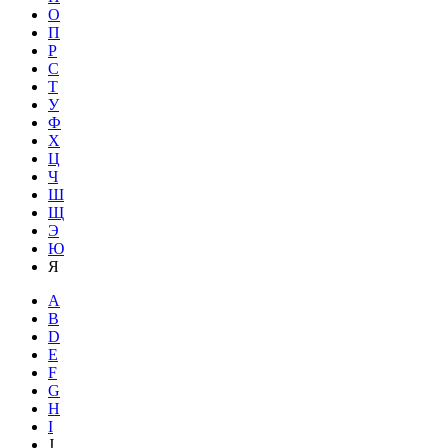
О
П
Р
С
Т
У
Ф
Х
Ц
Ч
Ш
Щ
Э
Ю
Я
A
B
D
E
F
G
H
I
J