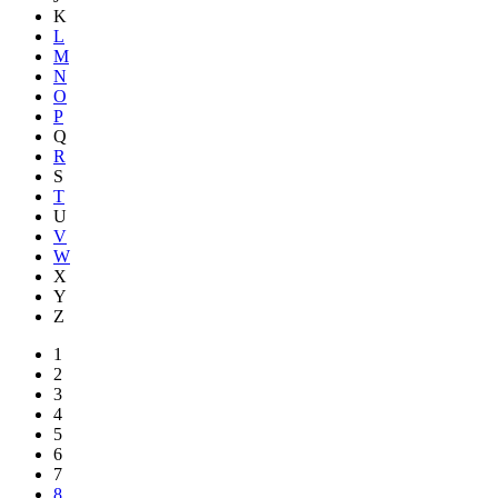
K
L
M
N
O
P
Q
R
S
T
U
V
W
X
Y
Z
1
2
3
4
5
6
7
8