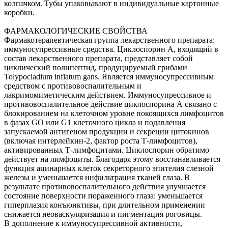
колпачком. Тубы упаковывают в индивидуальные картонные
коробки.
ФАРМАКОЛОГИЧЕСКИЕ СВОЙСТВА
Фармакотерапевтическая группа лекарственного препарата:
иммуносупрессивные средства. Циклоспорин А, входящий в
состав лекарственного препарата, представляет собой
циклический полипептид, продуцируемый грибами
Tolypocladium inflatum gans. Является иммуносупрессивным
средством с противовоспалительным и
лакримомиметическим действием. Иммуносупрессивиое и
противовоспалительное действие циклоспорина А связано с
блокированием на клеточном уровне покоящихся лимфоцитов
в фазах GO или G1 клеточного цикла и подавления
запускаемой антигеном продукции и секреции цитокинов
(включая интерлейкин-2, фактор роста Т-лимфоцитов),
активированных Т-лимфоцитами. Циклоспорин обратимо
действует на лимфоциты. Благодаря этому восстанавливается
функция ацинарных клеток секреторного эпителия слезной
железы и уменьшается инфильтрация тканей глаза. В
результате противовоспалительного действия улучшается
состояние поверхности пораженного глаза: уменьшается
гиперплазия конъюнктивы, при длительном применении
снижается неоваскуляризация и пигментация роговицы.
В дополнение к иммуносупрессивной активности,