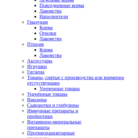
Повседневные корма
Лакомства
Наполнители
Грызунам
Корма
Опилки
Лакомства
Птицам
Корма
Лакомства
Аксессуары
Игрушки
Гигиена
Товары, снятые с производства или временно
отстуствующие
Уцененные товары
Уценённые товары
Вакцины
Сыворотки и глобулины
Иммунные препараты и
пробиотики
Витаминно-минеральные
препараты
Противопаразитарные