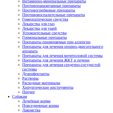
Витаминно-минеральные препараты
Противопаразитарные препараты
Противогрибковые препараты
Противовоспалительные препараты
Гомеопатические средства
Лекарства для глаз
Лекарства для ушей
Успокоительные средства
Гормональные препараты
Препараты применяемые при аллергии
Препараты для лечения опорно-двигательного
аппарата
Препараты для лечения мочеполовой системы
Препараты для лечения ЖКТ и печени
Препараты для лечения сердечно-сосудистой
системы
Дезинфектанты
Растворы
Расходные материалы
Хирургические инструменты
Прочее
Собакам
Лечебные корма
Повседневные корма
Лакомства