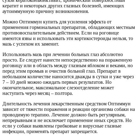
сухой кератоконъюнктивит, хронический поверхностный
кератит и некоторых других глазных болезней, имеющих
аутоиммунную причину возникновения.
Можно Оптиммун купить для усиления эффекта от
применения гормональных препаратов, обладающих местным
противовоспалительным действием. Если на роговице
имеются язвы и использовать эти кортикостероиды нельзя, то
мазь с успехом их заменит.
Использовать мазь при лечении больных глаз абсолютно
просто. Ее следует нанести непосредственно на пораженную
роговицу или в область между глазным яблоком и веками, но
перед этим промыв и очистив больной глаз. Препарат в
небольшом количестве наносится дважды в сутки и уже через
7 – 10 дней можно ожидать первых результатов. Но
окончательное, максимальное слезоотделение может
наступить через месяц – полтора.
Длительность лечения лекарственным средством Оптиммун
зависит от тяжести поражения и реакции организма собаки на
проводимую терапию. Лечение должно быть регулярным,
непрерывным и не исключает применение иных средств. Но
если у собаки выявлены грибковые и вирусные глазные
инфекции, применять препарат запрещается.