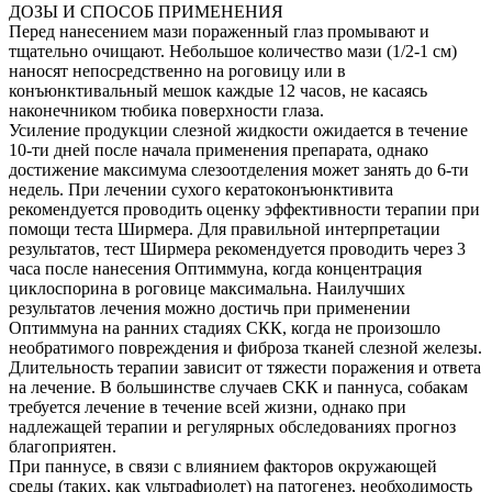
ДОЗЫ И СПОСОБ ПРИМЕНЕНИЯ
Перед нанесением мази пораженный глаз промывают и
тщательно очищают. Небольшое количество мази (1/2-1 см)
наносят непосредственно на роговицу или в
конъюнктивальный мешок каждые 12 часов, не касаясь
наконечником тюбика поверхности глаза.
Усиление продукции слезной жидкости ожидается в течение
10-ти дней после начала применения препарата, однако
достижение максимума слезоотделения может занять до 6-ти
недель. При лечении сухого кератоконъюнктивита
рекомендуется проводить оценку эффективности терапии при
помощи теста Ширмера. Для правильной интерпретации
результатов, тест Ширмера рекомендуется проводить через 3
часа после нанесения Оптиммуна, когда концентрация
циклоспорина в роговице максимальна. Наилучших
результатов лечения можно достичь при применении
Оптиммуна на ранних стадиях СКК, когда не произошло
необратимого повреждения и фиброза тканей слезной железы.
Длительность терапии зависит от тяжести поражения и ответа
на лечение. В большинстве случаев СКК и паннуса, собакам
требуется лечение в течение всей жизни, однако при
надлежащей терапии и регулярных обследованиях прогноз
благоприятен.
При паннусе, в связи с влиянием факторов окружающей
среды (таких, как ультрафиолет) на патогенез, необходимость