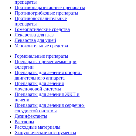
препараты
Противопаразитарные препараты
Противогрибковые препараты
Противовоспалительные
препараты
Гомеопатические средства
Лекарства для глаз
Лекарства для ушей
Успокоительные средства
Гормональные препараты
Препараты применяемые при
аллергии
Препараты для лечения опорно-
двигательного аппарата
Препараты для лечения
мочеполовой системы
Препараты для лечения ЖКТ и
печени
Препараты для лечения сердечно-
сосудистой системы
Дезинфектанты
Растворы
Расходные материалы
Хирургические инструменты