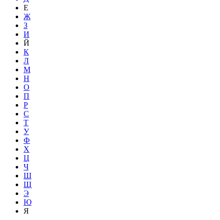
Е
Ж
З
И
Й
К
Л
М
Н
О
П
Р
С
Т
У
Ф
Х
Ц
Ч
Ш
Щ
Э
Ю
Я