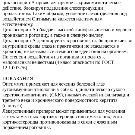
циклоспорин А проявляет прямое лакримомиметическое
действие, блокируя подавление слезопродукции
пролактином. Таким образом, усиление слезоотделения под
воздействием Оптиммуна является идентичным
естественному.
Циклоспорин А обладает высокой липофильностью и хорошо
проникает в роговицу, а также в слезную железу.
Циклоспорин А депонируется в роговице, слабо проникает во
внутренние среды глаза и практически не всасывается в
кровоток, не оказывая системного воздействия на организм.
По степени воздействия на организм относится к
малоопасным веществам (4 класс опасности по ГОСТ
12.1.007-76).
ПОКАЗАНИЯ
Оптиммун применяют для лечения болезней глаз
аутоиммунной этиологии у собак: идиопатического сухого
кератоконъюнктивита (СКК), плазматической инфильтрации
третьего века и хронического поверхностного кератита
(паннуса).
Лекарственный препарат может применяться для усиления
эффекта местных кортикостероидов или вместо них, если
кортикостероиды противопоказаны в связи с язвенным
поражением роговицы.