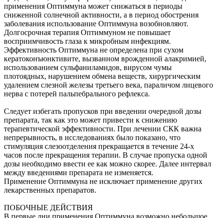
применения Оптиммуна может снижаться в периоды
сниженной солнечной активности, а в период обострения
заболевания использование Оптиммуна возобновляют.
Долгосрочная терапия Оптиммуном не повышает
восприимчивость глаза к микробным инфекциям.
Эффективность Оптиммуна не определена при сухом
кератоконъюнктивите, вызванном врожденной алакримией,
использованием сульфаниламидов, вирусом чумы
плотоядных, нарушением обмена веществ, хирургическим
удалением слезной железы третьего века, параличом лицевого
нерва с потерей пальпебрального рефлекса.
Следует избегать пропусков при введении очередной дозы
препарата, так как это может привести к снижению
терапевтической эффективности. При лечении СКК важна
непрерывность, в исследованиях было показано, что
стимуляция слезоотделения прекращается в течение 24-х
часов после прекращения терапии. В случае пропуска одной
дозы необходимо ввести ее как можно скорее. Далее интервал
между введениями препарата не изменяется.
Применение Оптиммуна не исключает применение других
лекарственных препаратов.
ПОБОЧНЫЕ ДЕЙСТВИЯ
В первые дни применения Оптиммуна возможно небольшое