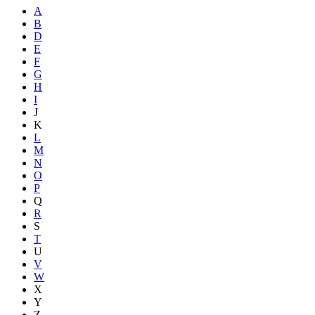
A
B
D
E
F
G
H
I
J
K
L
M
N
O
P
Q
R
S
T
U
V
W
X
Y
Z