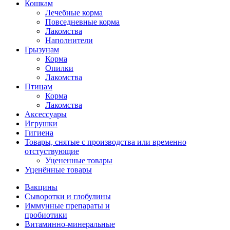
Кошкам
Лечебные корма
Повседневные корма
Лакомства
Наполнители
Грызунам
Корма
Опилки
Лакомства
Птицам
Корма
Лакомства
Аксессуары
Игрушки
Гигиена
Товары, снятые с производства или временно
отстуствующие
Уцененные товары
Уценённые товары
Вакцины
Сыворотки и глобулины
Иммунные препараты и
пробиотики
Витаминно-минеральные