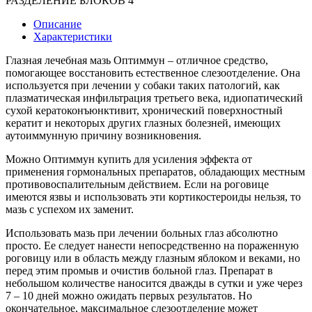
РАЗДЕЛЕНИЕ БЛОКОВ 4
Описание
Характеристики
Глазная лечебная мазь Оптиммун – отличное средство,
помогающее восстановить естественное слезоотделение. Она
используется при лечении у собаки таких патологий, как
плазматическая инфильтрация третьего века, идиопатический
сухой кератоконъюнктивит, хронический поверхностный
кератит и некоторых других глазных болезней, имеющих
аутоиммунную причину возникновения.
Можно Оптиммун купить для усиления эффекта от
применения гормональных препаратов, обладающих местным
противовоспалительным действием. Если на роговице
имеются язвы и использовать эти кортикостероиды нельзя, то
мазь с успехом их заменит.
Использовать мазь при лечении больных глаз абсолютно
просто. Ее следует нанести непосредственно на пораженную
роговицу или в область между глазным яблоком и веками, но
перед этим промыв и очистив больной глаз. Препарат в
небольшом количестве наносится дважды в сутки и уже через
7 – 10 дней можно ожидать первых результатов. Но
окончательное, максимальное слезоотделение может