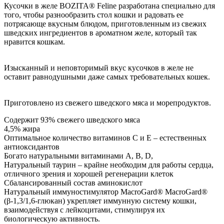
Кусочки в желе BOZITA® Feline разработана специально для
того, чтобы разнообразить стол кошки и радовать ее
потрясающе вкусным блюдом, приготовленным из свежих
шведских ингредиентов в ароматном желе, который так
нравится кошкам.
Изысканный и неповторимый вкус кусочков в желе не
оставит равнодушными даже самых требовательных кошек.
Приготовлено из свежего шведского мяса и морепродуктов.
Содержит 93% свежего шведского мяса
4,5% жира
Оптимальное количество витаминов С и Е – естественных
антиоксидантов
Богато натуральными витаминами А, В, D,
Натуральный таурин – крайне необходим для работы сердца,
отличного зрения и хорошей регенерации клеток
Сбалансированный состав аминокислот
Натуральный иммуностимулятор MacroGard® MacroGard®
(β-1,3/1,6-глюкан) укрепляет иммунную систему кошки,
взаимодействуя с лейкоцитами, стимулируя их
биологическую активность.