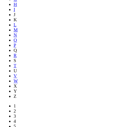
H
I
J
K
L
M
N
O
P
Q
R
S
T
U
V
W
X
Y
Z
1
2
3
4
5