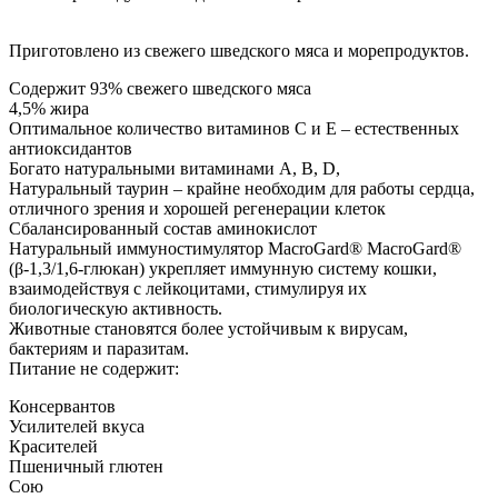
Приготовлено из свежего шведского мяса и морепродуктов.
Содержит 93% свежего шведского мяса
4,5% жира
Оптимальное количество витаминов С и Е – естественных
антиоксидантов
Богато натуральными витаминами А, В, D,
Натуральный таурин – крайне необходим для работы сердца,
отличного зрения и хорошей регенерации клеток
Сбалансированный состав аминокислот
Натуральный иммуностимулятор MacroGard® MacroGard®
(β-1,3/1,6-глюкан) укрепляет иммунную систему кошки,
взаимодействуя с лейкоцитами, стимулируя их
биологическую активность.
Животные становятся более устойчивым к вирусам,
бактериям и паразитам.
Питание не содержит:
Консервантов
Усилителей вкуса
Красителей
Пшеничный глютен
Сою