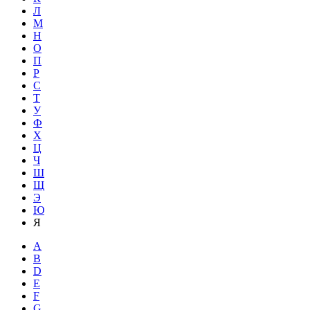
Л
М
Н
О
П
Р
С
Т
У
Ф
Х
Ц
Ч
Ш
Щ
Э
Ю
Я
A
B
D
E
F
G