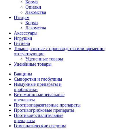
Корма
Опилки
Лакомства
Птицам
Корма
Лакомства
Аксессуары
Игрушки
Гигиена
Товары, снятые с производства или временно
отстуствующие
Уцененные товары
Уценённые товары
Вакцины
Сыворотки и глобулины
Иммунные препараты и
пробиотики
Витаминно-минеральные
препараты
Противопаразитарные препараты
Противогрибковые препараты
Противовоспалительные
препараты
Гомеопатические средства