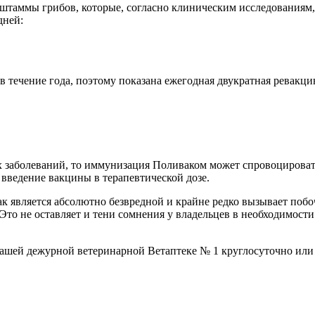
таммы грибов, которые, согласно клиническим исследованиям, 
дней:
течение года, поэтому показана ежегодная двукратная ревакцин
х заболеваний, то иммунизация Поливаком может спровоцирова
 введение вакцины в терапевтической дозе.
к является абсолютно безвредной и крайне редко вызывает поб
 Это не оставляет и тени сомнения у владельцев в необходимос
ашей дежурной ветеринарной Ветаптеке № 1 круглосуточно или 