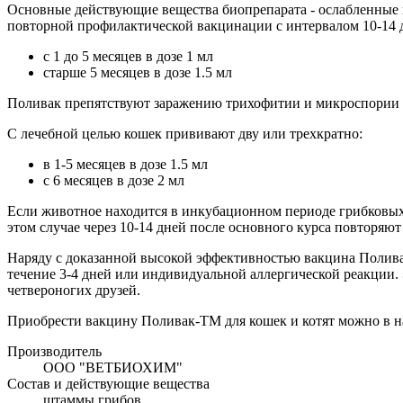
Основные действующие вещества биопрепарата - ослабленные ш
повторной профилактической вакцинации с интервалом 10-14 
с 1 до 5 месяцев в дозе 1 мл
старше 5 месяцев в дозе 1.5 мл
Поливак препятствуют заражению трихофитии и микроспории в 
С лечебной целью кошек прививают дву или трехкратно:
в 1-5 месяцев в дозе 1.5 мл
с 6 месяцев в дозе 2 мл
Если животное находится в инкубационном периоде грибковы
этом случае через 10-14 дней после основного курса повторяют
Наряду с доказанной высокой эффективностью вакцина Полива
течение 3-4 дней или индивидуальной аллергической реакции.
четвероногих друзей.
Приобрести вакцину Поливак-ТМ для кошек и котят можно в н
Производитель
ООО "ВЕТБИОХИМ"
Состав и действующие вещества
штаммы грибов