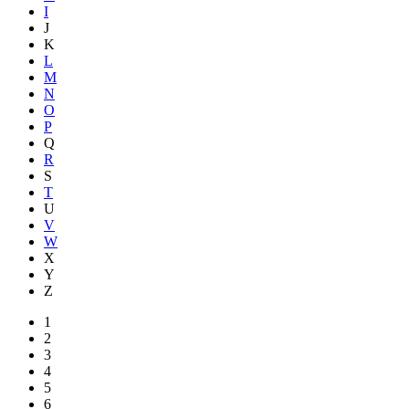
I
J
K
L
M
N
O
P
Q
R
S
T
U
V
W
X
Y
Z
1
2
3
4
5
6