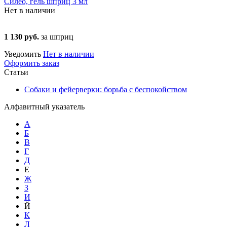
Силео, гель шприц 3 мл
Нет в наличии
1 130 руб.
за шприц
Уведомить
Нет в наличии
Оформить заказ
Статьи
Собаки и фейерверки: борьба с беспокойством
Алфавитный указатель
А
Б
В
Г
Д
Е
Ж
З
И
Й
К
Л