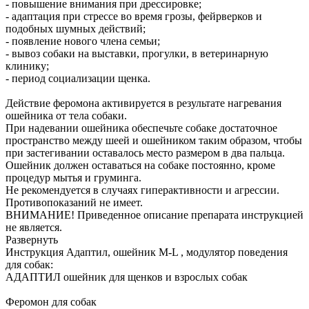
- повышение внимания при дрессировке;
- адаптация при стрессе во время грозы, фейрверков и
подобных шумных действий;
- появление нового члена семьи;
- вывоз собаки на выставки, прогулки, в ветеринарную
клинику;
- период социализации щенка.
Действие феромона активируется в результате нагревания
ошейника от тела собаки.
При надевании ошейника обеспечьте собаке достаточное
пространство между шеей и ошейником таким образом, чтобы
при застегивании оставалось место размером в два пальца.
Ошейник должен оставаться на собаке постоянно, кроме
процедур мытья и груминга.
Не рекомендуется в случаях гиперактивности и агрессии.
Противопоказаний не имеет.
ВНИМАНИЕ! Приведенное описание препарата инструкцией
не является.
Развернуть
Инструкция Адаптил, ошейник M-L , модулятор поведения
для собак:
АДАПТИЛ ошейник для щенков и взрослых собак
Феромон для собак