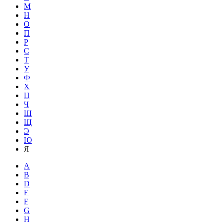
М
Н
О
П
Р
С
Т
У
Ф
Х
Ц
Ч
Ш
Щ
Э
Ю
Я
A
B
D
E
F
G
H