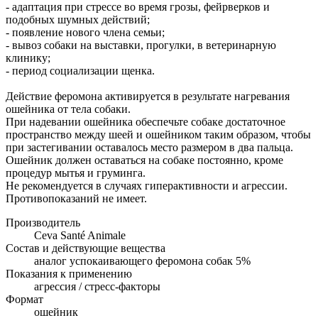
- адаптация при стрессе во время грозы, фейрверков и
подобных шумных действий;
- появление нового члена семьи;
- вывоз собаки на выставки, прогулки, в ветеринарную
клинику;
- период социализации щенка.
Действие феромона активируется в результате нагревания
ошейника от тела собаки.
При надевании ошейника обеспечьте собаке достаточное
пространство между шеей и ошейником таким образом, чтобы
при застегивании оставалось место размером в два пальца.
Ошейник должен оставаться на собаке постоянно, кроме
процедур мытья и груминга.
Не рекомендуется в случаях гиперактивности и агрессии.
Противопоказаний не имеет.
Производитель
Ceva Santé Animale
Состав и действующие вещества
аналог успокаивающего феромона собак 5%
Показания к применению
агрессия / стресс-факторы
Формат
ошейник