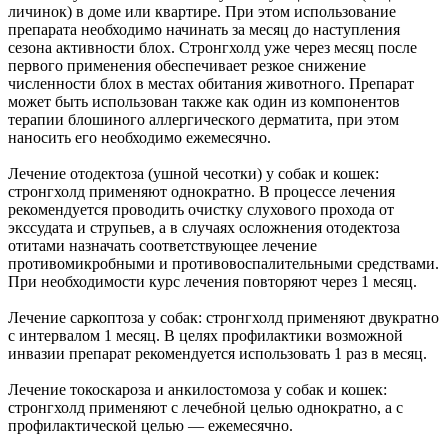
личинок) в доме или квартире. При этом использование
препарата необходимо начинать за месяц до наступления
сезона активности блох. Стронгхолд уже через месяц после
первого применения обеспечивает резкое снижение
численности блох в местах обитания животного. Препарат
может быть использован также как один из компонентов
терапии блошиного аллергического дерматита, при этом
наносить его необходимо ежемесячно.
Лечение отодектоза (ушной чесотки) у собак и кошек:
стронгхолд применяют однократно. В процессе лечения
рекомендуется проводить очистку слухового прохода от
экссудата и струпьев, а в случаях осложнения отодектоза
отитами назначать соответствующее лечение
противомикробными и противовоспалительными средствами.
При необходимости курс лечения повторяют через 1 месяц.
Лечение саркоптоза у собак: стронгхолд применяют двукратно
с интервалом 1 месяц. В целях профилактики возможной
инвазии препарат рекомендуется использовать 1 раз в месяц.
Лечение токоскароза и анкилостомоза у собак и кошек:
стронгхолд применяют с лечебной целью однократно, а с
профилактической целью — ежемесячно.