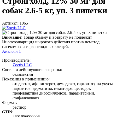
Стронгхолд, 12% 30 мг для
собак 2.6-5 кг, уп. 3 пипетки
Артикул: 1065
Внимание!
Товар обмену и возврату не подлежит
Инсектоакарицид широкого действия против нематод,
насекомых и саркоптоидных клещей.
Аналоги
1
Производитель:
Zoetis LLC
Состав и действующие вещества:
селамектин
Показания к применению:
отодектоз, афаниптероз, демодекоз, саркоптоз, на укусы
паразитов, дерматиты, нематодоз, цестодоз,
профилактика дирофиляриоза, паразитарный,
стафилококкоз
Формат:
раствор
GTIN:
4601956000906