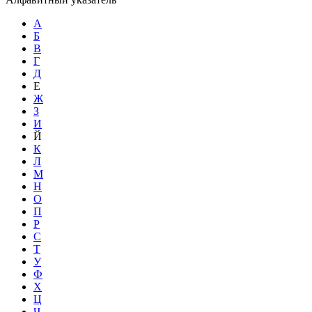
А
Б
В
Г
Д
Е
Ж
З
И
Й
К
Л
М
Н
О
П
Р
С
Т
У
Ф
Х
Ц
Ч