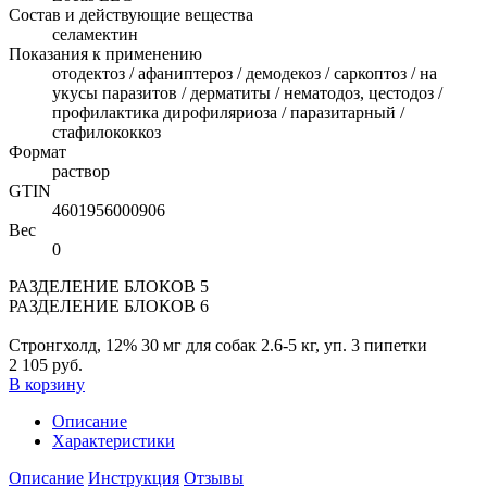
Состав и действующие вещества
селамектин
Показания к применению
отодектоз / афаниптероз / демодекоз / саркоптоз / на
укусы паразитов / дерматиты / нематодоз, цестодоз /
профилактика дирофиляриоза / паразитарный /
стафилококкоз
Формат
раствор
GTIN
4601956000906
Вес
0
РАЗДЕЛЕНИЕ БЛОКОВ 5
РАЗДЕЛЕНИЕ БЛОКОВ 6
Стронгхолд, 12% 30 мг для собак 2.6-5 кг, уп. 3 пипетки
2 105 руб.
В корзину
Описание
Характеристики
Описание
Инструкция
Отзывы