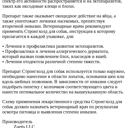
спектр его активности распространяется и на эктопаразитов,
таких как иксодовые клещи и блохи.
Препарат также оказывает овоцидное действие на яйца, а
также уничтожает личинки насекомых, препятствуя
вторичной инвазии. Ветеринарные врачи рекомендуют
применять Стронгхолд для собак, инструкция к которому
прилагается в каждой упаковке, для:
• Лечения и профилактики развития эктопаразитов.
• Профилактики и лечения аллергического дерматита,
который вызван появлением блох, власоедов и вшей.
• Лечения отодектоза различной степени тяжести.
Препарат Стронгхолд для собак используется только наружно,
необходимо нанесение в области лопаток, основания шеи или
вдоль шейных позвонков. В зависимости от инвазии следует
подобрать пипетку с колпачком соответствующего цвета и
нанести оптимальное количество на вышеуказанную область.
Схему применения лекарственного средства Стронгхолд для
собак должен назначать ветеринарный врач по результатам
осмотра питомца и выявления степени инвазии.
Производитель
Zoetis LLC