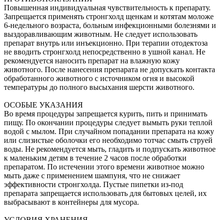
Повышенная индивидуальная чувствительность к препарату.
Запрещается применять стронгхолд щенкам и котятам моложе
6-недельного возраста, больным инфекционными болезнями и
выздоравливающим животным. Не следует использовать
препарат внутрь или инъекционно. При терапии отодектоза
не вводить стронгхолд непосредственно в ушной канал. Не
рекомендуется наносить препарат на влажную кожу
животного. После нанесения препарата не допускать контакта
обработанного животного с источником огня и высокой
температуры до полного высыхания шерсти животного.
ОСОБЫЕ УКАЗАНИЯ
Во время процедуры запрещается курить, пить и принимать
пищу. По окончании процедуры следует вымыть руки теплой
водой с мылом. При случайном попадании препарата на кожу
или слизистые оболочки его необходимо тотчас смыть струей
воды. Не рекомендуется мыть, гладить и подпускать животное
к маленьким детям в течение 2 часов после обработки
препаратом. По истечении этого времени животное можно
мыть даже с применением шампуня, что не снижает
эффективности стронгхолда. Пустые пипетки из-под
препарата запрещается использовать для бытовых целей, их
выбрасывают в контейнеры для мусора.
УСЛОВИЯ ХРАНЕНИЯ