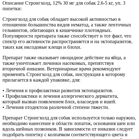
Описание Стронгхолд, 12% 30 мг для собак 2.6-5 кг, уп. 3
пипетки:
Стронгхолд для собак обладает высокой активностью в
отношении большинства видов нематод, а также ленточных
гельминтов, обитающих в кишечнике плотоядных.
Популярности препарата также способствует и тот факт, что
спектр его активности распространяется и на эктопаразитов,
таких как иксодовые клещи и блохи.
Препарат также оказывает овоцидное действие на яйца, а
также уничтожает личинки насекомых, препятствуя
вторичной инвазии. Ветеринарные врачи рекомендуют
применять Стронгхолд для собак, инструкция к которому
прилагается в каждой упаковке, для:
• Лечения и профилактики развития эктопаразитов.
• Профилактики и лечения аллергического дерматита,
который вызван появлением блох, власоедов и вшей.
• Лечения отодектоза различной степени тяжести.
Препарат Стронгхолд для собак используется только наружно,
необходимо нанесение в области лопаток, основания шеи или
вдоль шейных позвонков. В зависимости от инвазии следует
подобрать пипетку с колпачком соответствующего цвета и