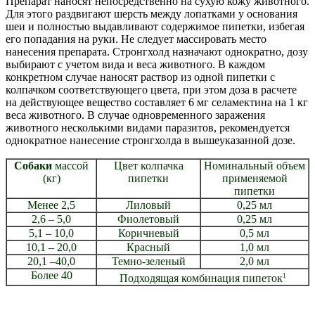
Препарат наносят непосредственно на сухую кожу животного.
Для этого раздвигают шерсть между лопатками у основания
шеи и полностью выдавливают содержимое пипетки, избегая
его попадания на руки. Не следует массировать место
нанесения препарата. Стронгхолд назначают однократно, дозу
выбирают с учетом вида и веса животного. В каждом
конкретном случае наносят раствор из одной пипетки с
колпачком соответствующего цвета, при этом доза в расчете
на действующее вещество составляет 6 мг селамектина на 1 кг
веса животного. В случае одновременного заражения
животного несколькими видами паразитов, рекомендуется
однократное нанесение стронгхолда в вышеуказанной дозе.
Собаки
массой
Цвет колпачка
Номинальный объем
(кг)
пипетки
применяемой
пипетки
Менее 2,5
Лиловый
0,25 мл
2,6 – 5,0
Фиолетовый
0,25 мл
5,1 – 10,0
Коричневый
0,5 мл
10,1 – 20,0
Красный
1,0 мл
20,1 –40,0
Темно-зеленый
2,0 мл
Более 40
1
Подходящая комбинация пипеток