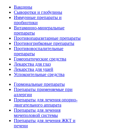
Вакцины
Сыворотки и глобулины
Иммунные препараты и
пробиотики
Витаминно-минеральные
препараты
Противопаразитарные препараты
Противогрибковые препараты
Противовоспалительные
препараты
Гомеопатические средства
Лекарства для глаз
Лекарства для ушей
Успокоительные средства
Гормональные препараты
Препараты применяемые при
аллергии
Препараты для лечения опорно-
двигательного аппарата
Препараты для лечения
мочеполовой системы
Препараты для лечения ЖКТ и
печени