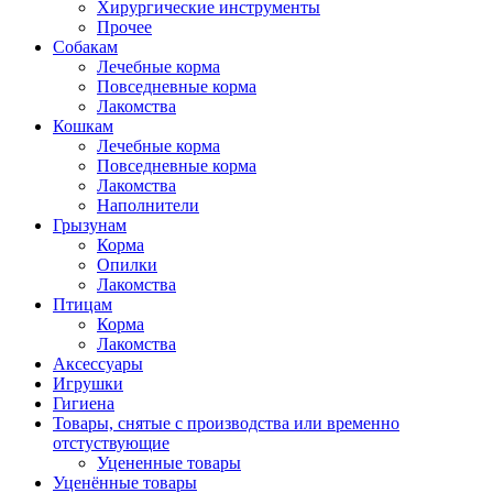
Хирургические инструменты
Прочее
Собакам
Лечебные корма
Повседневные корма
Лакомства
Кошкам
Лечебные корма
Повседневные корма
Лакомства
Наполнители
Грызунам
Корма
Опилки
Лакомства
Птицам
Корма
Лакомства
Аксессуары
Игрушки
Гигиена
Товары, снятые с производства или временно
отстуствующие
Уцененные товары
Уценённые товары