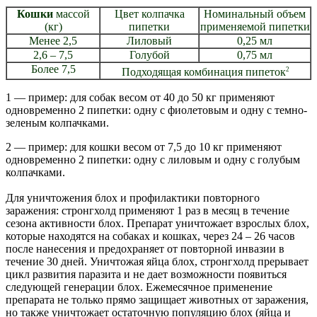
Кошки
массой
Цвет колпачка
Номинальный объем
(кг)
пипетки
применяемой пипетки
Менее 2,5
Лиловый
0,25 мл
2,6 – 7,5
Голубой
0,75 мл
Более 7,5
2
Подходящая комбинация пипеток
1 — пример: для собак весом от 40 до 50 кг применяют
одновременно 2 пипетки: одну с фиолетовым и одну с темно-
зеленым колпачками.
2 — пример: для кошки весом от 7,5 до 10 кг применяют
одновременно 2 пипетки: одну с лиловым и одну с голубым
колпачками.
Для уничтожения блох и профилактики повторного
заражения: стронгхолд применяют 1 раз в месяц в течение
сезона активности блох. Препарат уничтожает взрослых блох,
которые находятся на собаках и кошках, через 24 – 26 часов
после нанесения и предохраняет от повторной инвазии в
течение 30 дней. Уничтожая яйца блох, стронгхолд прерывает
цикл развития паразита и не дает возможности появиться
следующей генерации блох. Ежемесячное применение
препарата не только прямо защищает животных от заражения,
но также уничтожает остаточную популяцию блох (яйца и