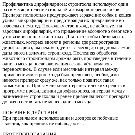
Профилактика дирофиляриоза: стронгхолд используют один
раз в месяц в течение сезона лёта комаров-переносчиков.
Препарат полностью предупреждает заражение собак и кошек,
убивая микрофилярий и предотвращая их превращение во
взрослых нематод. Поскольку стронгхолд не действует на
взрослых дирофилярий, его применение абсолютно безопасно
у инвазированных животных. Для того чтобы обезопасить
животных, которых ввозят в регионы где распространен
дирофиляриоз, им рекомендуется за месяц до предполагаемой
даты ввоза назначить стронгхолд. Последняя обработка
животного стронгхолдом должна быть произведена в течение
одного месяца после окончания сезона лёта комаров-
переносчиков. В случае если месячный интервал между
применениями стронгхолда был превышен, необходимо
нанести препарат сразу же, как только появится такая
возможность. При замене химиотерапевтических средств в
программе профилактики дирофиляриоза, интервал между
назначением стронгхолда и ранее применявшегося препарата
должен составлять не менее одного месяца.
ПОБОЧНЫЕ ДЕЙСТВИЯ
При правильном использовании и дозировке побочные
явления, как правило, не наблюдаются.
ПРОТИВОПОКАЗАНИЯ