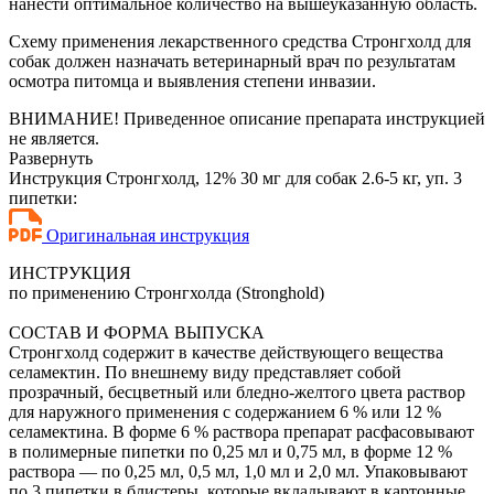
нанести оптимальное количество на вышеуказанную область.
Схему применения лекарственного средства Стронгхолд для
собак должен назначать ветеринарный врач по результатам
осмотра питомца и выявления степени инвазии.
ВНИМАНИЕ! Приведенное описание препарата инструкцией
не является.
Развернуть
Инструкция Стронгхолд, 12% 30 мг для собак 2.6-5 кг, уп. 3
пипетки:
Оригинальная инструкция
ИНСТРУКЦИЯ
по применению Стронгхолда (Stronghold)
СОСТАВ И ФОРМА ВЫПУСКА
Стронгхолд содержит в качестве действующего вещества
селамектин. По внешнему виду представляет собой
прозрачный, бесцветный или бледно-желтого цвета раствор
для наружного применения с содержанием 6 % или 12 %
селамектина. В форме 6 % раствора препарат расфасовывают
в полимерные пипетки по 0,25 мл и 0,75 мл, в форме 12 %
раствора — по 0,25 мл, 0,5 мл, 1,0 мл и 2,0 мл. Упаковывают
по 3 пипетки в блистеры, которые вкладывают в картонные