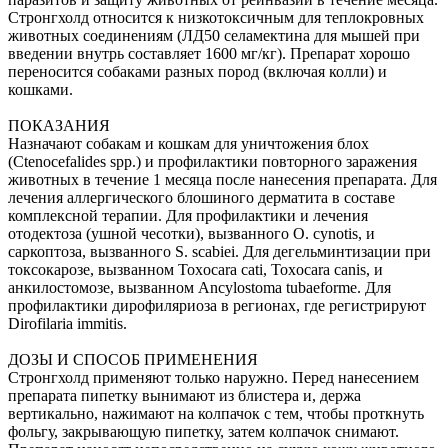
Стронгхолд относится к низкотоксичным для теплокровных
животных соединениям (ЛД50 селамектина для мышей при
введении внутрь составляет 1600 мг/кг). Препарат хорошо
переносится собаками разных пород (включая колли) и
кошками.
ПОКАЗАНИЯ
Назначают собакам и кошкам для уничтожения блох
(Сtenocefalides spp.) и профилактики повторного заражения
животных в течение 1 месяца после нанесения препарата. Для
лечения аллергического блошиного дерматита в составе
комплексной терапии. Для профилактики и лечения
отодектоза (ушной чесотки), вызванного O. cynotis, и
саркоптоза, вызванного S. scabiei. Для дегельминтизации при
токсокарозе, вызванном Toxocara cati, Toxocara canis, и
анкилостомозе, вызванном Ancylostoma tubaeforme. Для
профилактики дирофиляриоза в регионах, где регистрируют
Dirofilaria immitis.
ДОЗЫ И СПОСОБ ПРИМЕНЕНИЯ
Стронгхолд применяют только наружно. Перед нанесением
препарата пипетку вынимают из блистера и, держа
вертикально, нажимают на колпачок с тем, чтобы проткнуть
фольгу, закрывающую пипетку, затем колпачок снимают.