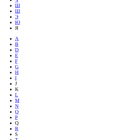
Ш
Щ
Э
Ю
Я
A
B
D
E
F
G
H
I
J
K
L
M
N
O
P
Q
R
S
T