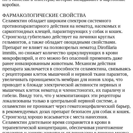
коробки.
ФАРМАКОЛОГИЧЕСКИЕ СВОЙСТВА
Селамектин обладает широким спектром системного
противопаразитарного действия на нематод, насекомых и
саркоптоидных клещей, паразитирующих у собак и кошек.
Стронгхолд губительно действует на личинки круглых
гельминтов, а также обладает овоцидными свойствами.
Препарат не влияет на половозрелых нематод Dirofilaria
immitis, но снижает количество циркулирующих в крови
микрофилярий, и его можно без опасений применять даже
ранее инвазированным животным. Механизм действия
препарата заключается в способности селамектина, связываясь
с рецепторами клеток мышечной и нервной ткани паразитов,
увеличивать проницаемость мембран для ионов хлора, что
приводит к блокаде электрической активности нервных и
мышечных клеток нематод и членистоногих, их параличу и
гибели. Ввиду того, что у млекопитающих эти рецепторы
локализованы только в центральной нервной системе, а
селамектин не проникает через гематоэнцефалический барьер,
в рекомендуемых дозах препарат безопасен для собак и кошек.
Стронгхолд хорошо всасывается с места нанесения.
Селамектин длительное время сохраняется в крови в
терапевтической концентрации, обеспечивая уничтожение
паразитов и защиту животных от реинвазии в течение месяца.