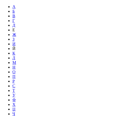
А
Б
В
Г
Д
Е
Ж
З
И
Й
К
Л
М
Н
О
П
Р
С
Т
У
Ф
Х
Ц
Ч