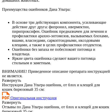
домашних животных.
Преимущества ошейников Дана Ультра:
В основе три действующих компонента, усиливающие
действие друг друга: фипронил, ивермектин,
пирипроксифен. Ошейник предназначен для лечения и
профилактики арахно-энтомозов, вызываемых блохами,
вшами, власоедами, саркоптоидными, иксодовыми
клещами, а также в целях профилактики отодектоза.
Ошейники без запаха не побеспокоят питомца и
владельца.
Яркие цвета ошейника сделают вашего питомца
стильным и заметным.
ВНИМАНИЕ! Приведенное описание препарата инструкцией
не является.
Развернуть
Инструкция Дана Ультра ошейник, от блох и клещей для
кошек бирюзовый 35 см:
Оригинальная инструкция
Развернуть
Отзывы по Дана Ультра ошейник, от блох и клещей для кошек
бирюзовый 35 см: