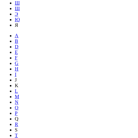
Ш
Щ
Э
Ю
Я
A
B
D
E
F
G
H
I
J
K
L
M
N
O
P
Q
R
S
T