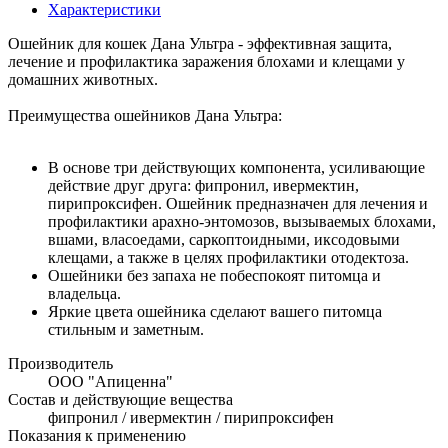
Характеристики
Ошейник для кошек Дана Ультра - эффективная защита,
лечение и профилактика заражения блохами и клещами у
домашних животных.
Преимущества ошейников Дана Ультра:
В основе три действующих компонента, усиливающие
действие друг друга: фипронил, ивермектин,
пирипроксифен. Ошейник предназначен для лечения и
профилактики арахно-энтомозов, вызываемых блохами,
вшами, власоедами, саркоптоидными, иксодовыми
клещами, а также в целях профилактики отодектоза.
Ошейники без запаха не побеспокоят питомца и
владельца.
Яркие цвета ошейника сделают вашего питомца
стильным и заметным.
Производитель
ООО "Апиценна"
Состав и действующие вещества
фипронил / ивермектин / пирипроксифен
Показания к применению