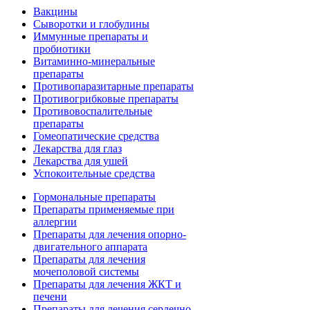
Вакцины
Сыворотки и глобулины
Иммунные препараты и
пробиотики
Витаминно-минеральные
препараты
Противопаразитарные препараты
Противогрибковые препараты
Противовоспалительные
препараты
Гомеопатические средства
Лекарства для глаз
Лекарства для ушей
Успокоительные средства
Гормональные препараты
Препараты применяемые при
аллергии
Препараты для лечения опорно-
двигательного аппарата
Препараты для лечения
мочеполовой системы
Препараты для лечения ЖКТ и
печени
Препараты для лечения сердечно-