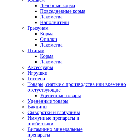
Лечебные корма
Повседневные корма
Лакомства
Наполнители
Грызунам
Корма
Опилки
Лакомства
Птицам
Корма
Лакомства
Аксессуары
Игрушки
Гигиена
Товары, снятые с производства или временно
отстуствующие
Уцененные товары
Уценённые товары
Вакцины
Сыворотки и глобулины
Иммунные препараты и
пробиотики
Витаминно-минеральные
препараты