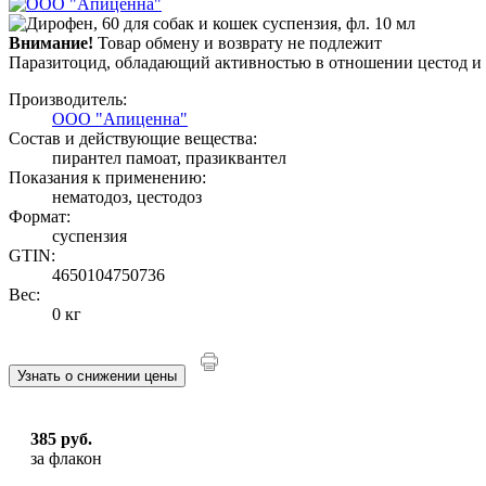
Внимание!
Товар обмену и возврату не подлежит
Паразитоцид, обладающий активностью в отношении цестод и
Производитель:
ООО "Апиценна"
Состав и действующие вещества:
пирантел памоат, празиквантел
Показания к применению:
нематодоз, цестодоз
Формат:
суспензия
GTIN:
4650104750736
Вес:
0 кг
Узнать о снижении цены
385 руб.
за флакон