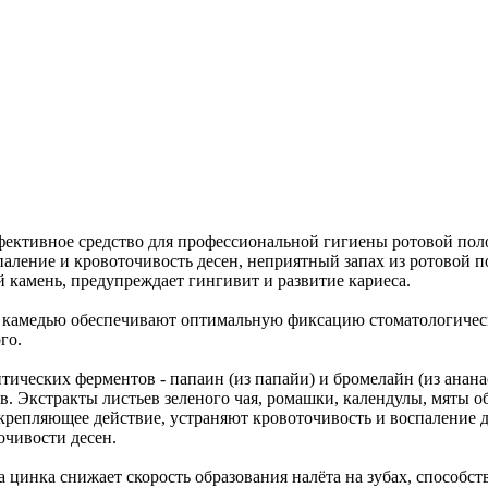
ективное средство для профессиональной гигиены ротовой поло
аление и кровоточивость десен, неприятный запах из ротовой 
 камень, предупреждает гингивит и развитие кариеса.
камедью обеспечивают оптимальную фиксацию стоматологическог
го.
тических ферментов - папаин (из папайи) и бромелайн (из анана
ов. Экстракты листьев зеленого чая, ромашки, календулы, мяты
репляющее действие, устраняют кровоточивость и воспаление д
очивости десен.
 цинка снижает скорость образования налёта на зубах, способ