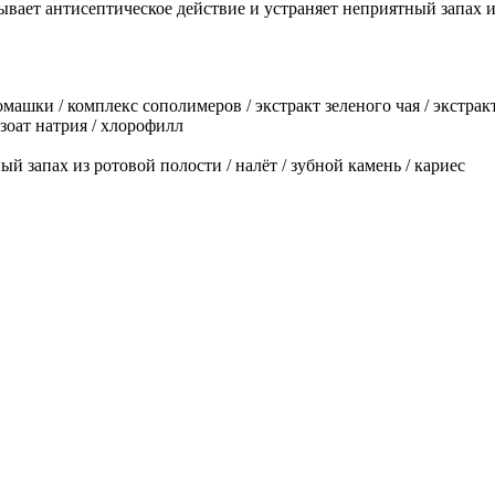
ывает антисептическое действие и устраняет неприятный запах и
ромашки / комплекс сополимеров / экстракт зеленого чая / экстрак
нзоат натрия / хлорофилл
й запах из ротовой полости / налёт / зубной камень / кариес