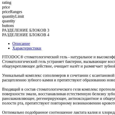
rating
price
priceRanges
quantityLimit
quantity
buttons
РАЗДЕЛЕНИЕ БЛОКОВ 3
РАЗДЕЛЕНИЕ БЛОКОВ 4
Описание
Характеристики
FITODOC® стоматологический гель - натуральное и высокоэфф
Стоматологический гель устраняет бактерии, вызывающие восп
общеукрепляющее действие, очищает налёт и размягчает зубной
Уникальный комплекс сополимеров в сочетании с ксантановой 
расщеплению зубного камня и препятствуют образованию ново
Входящий в состав стоматологического геля комплекс протеоли
поверхности эмали, восстанавливая естественную белизну зуб
ранозаживляющее, регенерирующее, антиоксидантное и общеук
полости рта, препятствуют повторному возникновению кровот
Оптимально подобранное соотношение лактата калия и хлорида