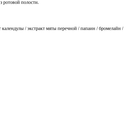
з ротовой полости.
т календулы / экстракт мяты перечной / папаин / бромелайн /