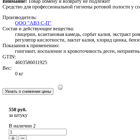
Внимание!
Товар обмену и возврату не подлежит
Средство для профессиональной гигиены ротовой полости у с
Производитель:
ООО "АВЗ С-П"
Состав и действующие вещества:
глицерин, ксантановая камедь, сорбат калия, экстракт ро
регулятор кислотности, лактат калия, хлорид цинка, бенз
Показания к применению:
гингивит, воспаление и кровоточивость десен, неприятный
GTIN:
4603586011925
Вес:
0 кг
Узнать о снижении цены
550 руб.
за штуку
В наличии
2