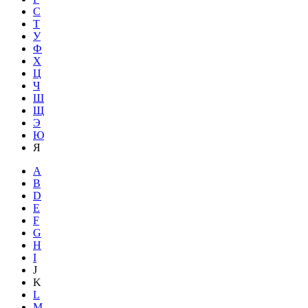
С
Т
У
Ф
Х
Ц
Ч
Ш
Щ
Э
Ю
Я
A
B
D
E
F
G
H
I
J
K
L
M