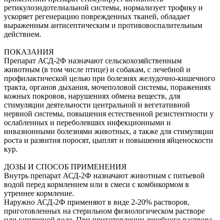
ретикулоэндотелиальной системы, нормализует трофику и
ускоряет регенерацию поврежденных тканей, обладает
выраженным антисептическим и противовоспалительным
действием.
ПОКАЗАНИЯ
Препарат АСД-2Ф назначают сельскохозяйственным
животным (в том числе птице) и собакам, с лечебной и
профилактической целью при болезнях желудочно-кишечного
тракта, органов дыхания, мочеполовой системы, поражениях
кожных покровов, нарушениях обмена веществ, для
стимуляции деятельности центральной и вегетативной
нервной системы, повышения естественной резистентности у
ослабленных и переболевших инфекционными и
инвазионными болезнями животных, а также для стимуляции
роста и развития поросят, цыплят и повышения яйценоскости
кур.
ДОЗЫ И СПОСОБ ПРИМЕНЕНИЯ
Внутрь препарат АСД-2Ф назначают животным с питьевой
водой перед кормлением или в смеси с комбикормом в
утреннее кормление.
Наружно АСД-2Ф применяют в виде 2-20% растворов,
приготовленных на стерильном физиологическом растворе
или кипяченой воде. При приготовлении лечебного раствора