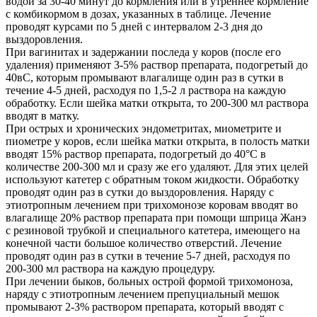
водой за 30-40 минут до кормления или в утреннее кормление
с комбикормом в дозах, указанных в таблице. Лечение
проводят курсами по 5 дней с интервалом 2-3 дня до
выздоровления.
При вагинитах и задержании последа у коров (после его
удаления) применяют 3-5% раствор препарата, подогретый до
40вС, которым промывают влагалище один раз в сутки в
течение 4-5 дней, расходуя по 1,5-2 л раствора на каждую
обработку. Если шейка матки открыта, то 200-300 мл раствора
вводят в матку.
При острых и хронических эндометритах, миометрите и
пиометре у коров, если шейка матки открыта, в полость матки
вводят 15% раствор препарата, подогретый до 40°С в
количестве 200-300 мл и сразу же его удаляют. Для этих целей
используют катетер с обратным током жидкости. Обработку
проводят один раз в сутки до выздоровления. Наряду с
этиотропным лечением при трихомонозе коровам вводят во
влагалище 20% раствор препарата при помощи шприца Жанэ
с резиновой трубкой и специального катетера, имеющего на
конечной части большое количество отверстий. Лечение
проводят один раз в сутки в течение 5-7 дней, расходуя по
200-300 мл раствора на каждую процедуру.
При лечении быков, больных острой формой трихомоноза,
наряду с этиотропным лечением препуциальный мешок
промывают 2-3% раствором препарата, который вводят с