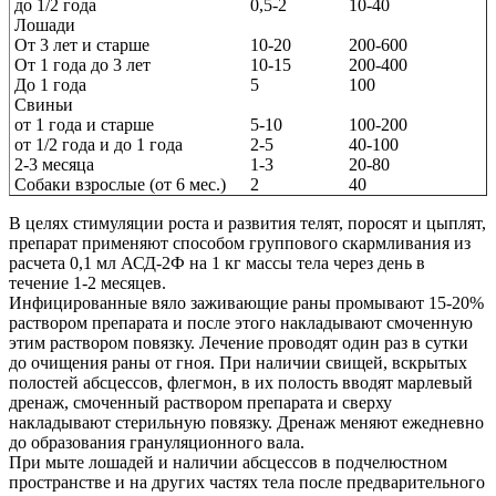
до 1/2 года
0,5-2
10-40
Лошади
От 3 лет и старше
10-20
200-600
От 1 года до 3 лет
10-15
200-400
До 1 года
5
100
Свиньи
от 1 года и старше
5-10
100-200
от 1/2 года и до 1 года
2-5
40-100
2-3 месяца
1-3
20-80
Собаки взрослые (от 6 мес.)
2
40
В целях стимуляции роста и развития телят, поросят и цыплят,
препарат применяют способом группового скармливания из
расчета 0,1 мл АСД-2Ф на 1 кг массы тела через день в
течение 1-2 месяцев.
Инфицированные вяло заживающие раны промывают 15-20%
раствором препарата и после этого накладывают смоченную
этим раствором повязку. Лечение проводят один раз в сутки
до очищения раны от гноя. При наличии свищей, вскрытых
полостей абсцессов, флегмон, в их полость вводят марлевый
дренаж, смоченный раствором препарата и сверху
накладывают стерильную повязку. Дренаж меняют ежедневно
до образования грануляционного вала.
При мыте лошадей и наличии абсцессов в подчелюстном
пространстве и на других частях тела после предварительного