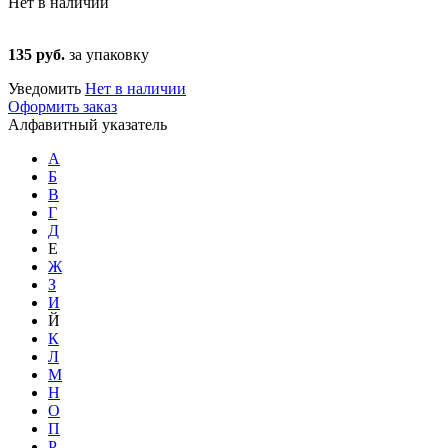
Нет в наличии
135 руб.
за упаковку
Уведомить
Нет в наличии
Оформить заказ
Алфавитный указатель
А
Б
В
Г
Д
Е
Ж
З
И
Й
К
Л
М
Н
О
П
Р