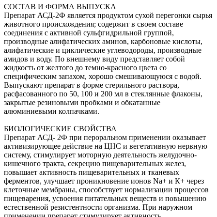
СОСТАВ И ФОРМА ВЫПУСКА
Препарат АСД-2Ф является продуктом сухой перегонки сырья
животного происхождения; содержит в своем составе
соединения с активной сульфгидрильной группой,
производные алифатических аминов, карбоновые кислоты,
алифатические и циклические углеводороды, производные
амидов и воду. По внешнему виду представляет собой
жидкость от желтого до темно-красного цвета со
специфическим запахом, хорошо смешивающуюся с водой.
Выпускают препарат в форме стерильного раствора,
расфасованного по 50, 100 и 200 мл в стеклянные флаконы,
закрытые резиновыми пробками и обкатанные
алюминиевыми колпачками.
БИОЛОГИЧЕСКИЕ СВОЙСТВА
Препарат АСД- 2Ф при пероральном применении оказывает
активизирующее действие на ЦНС и вегетативную нервную
систему, стимулирует моторную деятельность желудочно-
кишечного тракта, секрецию пищеварительных желез,
повышает активность пищеварительных и тканевых
ферментов, улучшает проникновение ионов Na+ и К+ через
клеточные мембраны, способствует нормализации процессов
пищеварения, усвоения питательных веществ и повышению
естественной резистентности организма. При наружном
применении препарат стимулирует активность