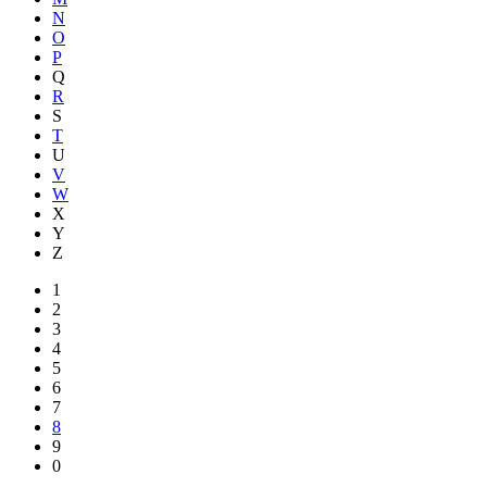
N
O
P
Q
R
S
T
U
V
W
X
Y
Z
1
2
3
4
5
6
7
8
9
0