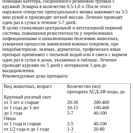
помощью катетера, соединенного резиновой трубкой с
кружкой Эсмарха в количестве 0,5-1,0 л. После этого
наружное отверстие препуциального мешка зажимают на 3-5
мин рукой и производят легкий массаж. Лечение проводят
один раз в сутки в течение 5-7 дней.
В целях стимуляции центральной и вегетативной нервной
системы, повышения резистентности у переболевших
инфекционными и инвазионными болезнями животных,
ускорения процессов заживления кожных покровов, при
некробактериозе, экземах, дерматитах, трофических язвах
препарат применяют с питьевой водой или в смеси с кормом
один раз в сутки в дозах, указанных в таблице. Лечение
проводят курсами по 5 дней с интервалом 3 дня до
выздоровления.
Рекомендуемые дозы препарата:
Вид животных, возраст
Количество (мл)
препарата АСД-2Ф воды, до
Крупный рогатый скот
от 3 лет и старше
20-30
200-400
от 1 года до 3 лет
10-15
100-400
до 1 года
5-7
40-100
Овцы
от 1 года и старше
2-5
40-100
от 1/2 года и до 1 года
1-3
20-80