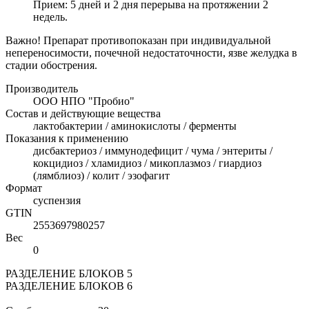
Прием: 5 дней и 2 дня перерыва на протяжении 2
недель.
Важно! Препарат противопоказан при индивидуальной
непереносимости, почечной недостаточности, язве желудка в
стадии обострения.
Производитель
ООО НПО "Пробио"
Состав и действующие вещества
лактобактерии / аминокислоты / ферменты
Показания к применению
дисбактериоз / иммунодефицит / чума / энтериты /
кокцидиоз / хламидиоз / микоплазмоз / гиардиоз
(лямблиоз) / колит / эзофагит
Формат
суспензия
GTIN
2553697980257
Вес
0
РАЗДЕЛЕНИЕ БЛОКОВ 5
РАЗДЕЛЕНИЕ БЛОКОВ 6