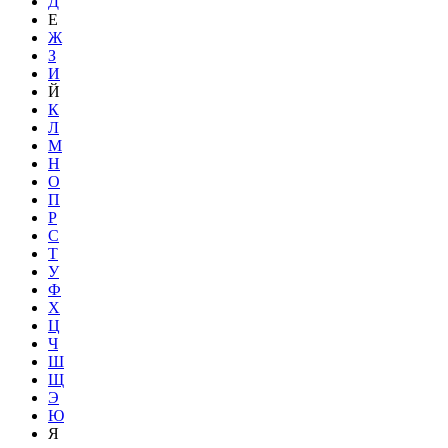
Д
Е
Ж
З
И
Й
К
Л
М
Н
О
П
Р
С
Т
У
Ф
Х
Ц
Ч
Ш
Щ
Э
Ю
Я