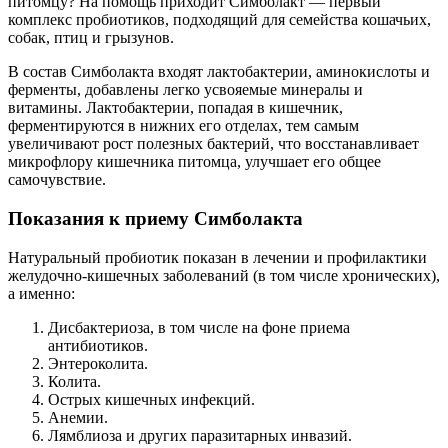
питомцу? На помощь приходит Симболакт — первый
комплекс пробиотиков, подходящий для семейства кошачьих,
собак, птиц и грызунов.
В состав Симболакта входят лактобактерии, аминокислоты и
ферменты, добавлены легко усвояемые минералы и
витамины. Лактобактерии, попадая в кишечник,
ферментируются в нижних его отделах, тем самым
увеличивают рост полезных бактерий, что восстанавливает
микрофлору кишечника питомца, улучшает его общее
самочувствие.
Показания к приему Симболакта
Натуральный пробиотик показан в лечении и профилактики
желудочно-кишечных заболеваний (в том числе хронических),
а именно:
Дисбактериоза, в том числе на фоне приема
антибиотиков.
Энтероколита.
Колита.
Острых кишечных инфекций.
Анемии.
Лямблиоза и других паразитарных инвазий.