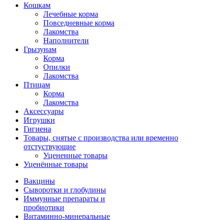
Кошкам
Лечебные корма
Повседневные корма
Лакомства
Наполнители
Грызунам
Корма
Опилки
Лакомства
Птицам
Корма
Лакомства
Аксессуары
Игрушки
Гигиена
Товары, снятые с производства или временно
отстуствующие
Уцененные товары
Уценённые товары
Вакцины
Сыворотки и глобулины
Иммунные препараты и
пробиотики
Витаминно-минеральные