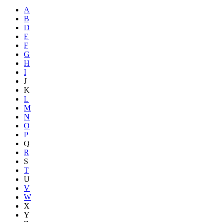
A
B
D
E
F
G
H
I
J
K
L
M
N
O
P
Q
R
S
T
U
V
W
X
Y