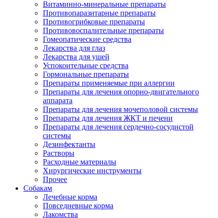
Витаминно-минеральные препараты
Противопаразитарные препараты
Противогрибковые препараты
Противовоспалительные препараты
Гомеопатические средства
Лекарства для глаз
Лекарства для ушей
Успокоительные средства
Гормональные препараты
Препараты применяемые при аллергии
Препараты для лечения опорно-двигательного
аппарата
Препараты для лечения мочеполовой системы
Препараты для лечения ЖКТ и печени
Препараты для лечения сердечно-сосудистой
системы
Дезинфектанты
Растворы
Расходные материалы
Хирургические инструменты
Прочее
Собакам
Лечебные корма
Повседневные корма
Лакомства