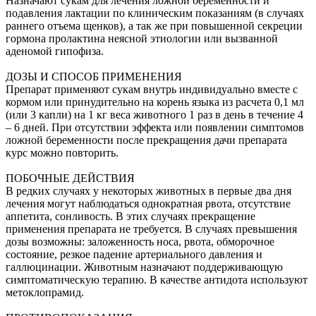
Назначают сукам для лечения ложной беременности и
подавления лактации по клиническим показаниям (в случаях
раннего отъема щенков), а так же при повышенной секреции
гормона пролактина неясной этиологии или вызванной
аденомой гипофиза.
ДОЗЫ И СПОСОБ ПРИМЕНЕНИЯ
Препарат применяют сукам внутрь индивидуально вместе с
кормом или принудительно на корень языка из расчета 0,1 мл
(или 3 капли) на 1 кг веса животного 1 раз в день в течение 4
– 6 дней. При отсутствии эффекта или появлении симптомов
ложной беременности после прекращения дачи препарата
курс можно повторить.
ПОБОЧНЫЕ ДЕЙСТВИЯ
В редких случаях у некоторых животных в первые два дня
лечения могут наблюдаться однократная рвота, отсутствие
аппетита, сонливость. В этих случаях прекращение
применения препарата не требуется. В случаях превышения
дозы возможны: заложенность носа, рвота, обморочное
состояние, резкое падение артериального давления и
галлюцинации. Животным назначают поддерживающую
симптоматическую терапию. В качестве антидота используют
метоклопрамид.