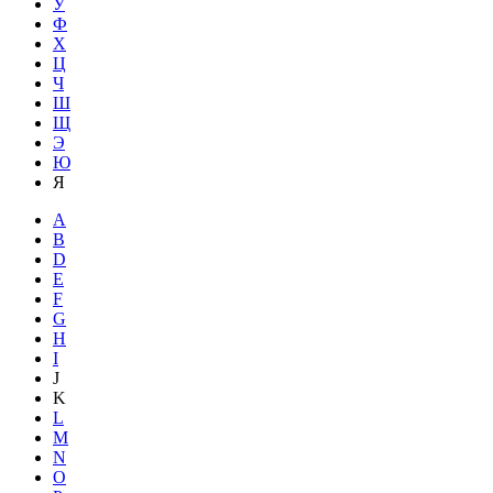
У
Ф
Х
Ц
Ч
Ш
Щ
Э
Ю
Я
A
B
D
E
F
G
H
I
J
K
L
M
N
O