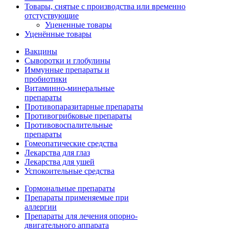
Товары, снятые с производства или временно
отстуствующие
Уцененные товары
Уценённые товары
Вакцины
Сыворотки и глобулины
Иммунные препараты и
пробиотики
Витаминно-минеральные
препараты
Противопаразитарные препараты
Противогрибковые препараты
Противовоспалительные
препараты
Гомеопатические средства
Лекарства для глаз
Лекарства для ушей
Успокоительные средства
Гормональные препараты
Препараты применяемые при
аллергии
Препараты для лечения опорно-
двигательного аппарата