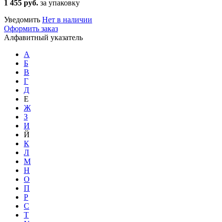
1 455 руб.
за упаковку
Уведомить
Нет в наличии
Оформить заказ
Алфавитный указатель
А
Б
В
Г
Д
Е
Ж
З
И
Й
К
Л
М
Н
О
П
Р
С
Т