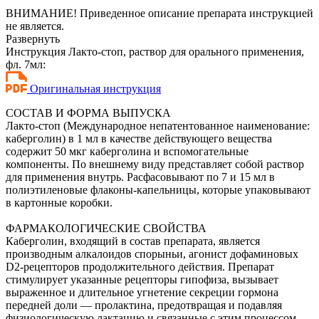
ВНИМАНИЕ! Приведенное описание препарата инструкцией
не является.
Развернуть
Инструкция Лакто-стоп, раствор для орального применения,
фл. 7мл:
Оригинальная инструкция
СОСТАВ И ФОРМА ВЫПУСКА
Лакто-стоп (Международное непатентованное наименование:
каберголин) в 1 мл в качестве действующего вещества
содержит 50 мкг каберголина и вспомогательные
компоненты. По внешнему виду представляет собой раствор
для применения внутрь. Расфасовывают по 7 и 15 мл в
полиэтиленовые флаконы-капельницы, которые упаковывают
в картонные коробки.
ФАРМАКОЛОГИЧЕСКИЕ СВОЙСТВА
Каберголин, входящий в состав препарата, является
производным алкалоидов спорыньи, агонист дофаминовых
D2-рецепторов продолжительного действия. Препарат
стимулирует указанные рецепторы гипофиза, вызывает
выраженное и длительное угнетение секреции гормона
передней доли — пролактина, предотвращая и подавляя
физиологическую лактацию и связанные с этим процессом