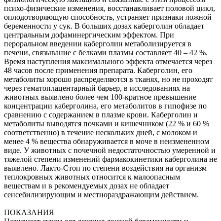
психо-физические изменения, восстанавливает половой цикл,
оплодотворяющую способность, устраняет признаки ложной
беременности у сук. В больших дозах каберголин обладает
центральным дофаминергическим эффектом. При
пероральном введении каберголин метаболизируется в
печени, связывание с белками плазмы составляет 40 – 42 %.
Время наступления максимального эффекта отмечается через
48 часов после применения препарата. Каберголин, его
метаболиты хорошо распределяются в тканях, но не проходят
через гематоплацентарный барьер, в исследованиях на
животных выявлено более чем 100-кратное превышение
концентрации каберголина, его метаболитов в гипофизе по
сравнению с содержанием в плазме крови. Каберголин и
метаболиты выводятся почками и кишечником (22 % и 60 %
соответственно) в течение нескольких дней, с молоком и
менее 4 % вещества обнаруживается в моче в неизмененном
виде. У животных с почечной недостаточностью умеренной и
тяжелой степени изменений фармакокинетики каберголина не
выявлено. Лакто-Стоп по степени воздействия на организм
теплокровных животных относится к малоопасным
веществам и в рекомендуемых дозах не обладает
сенсебилизирующим и местнораздражающим действием.
ПОКАЗАНИЯ