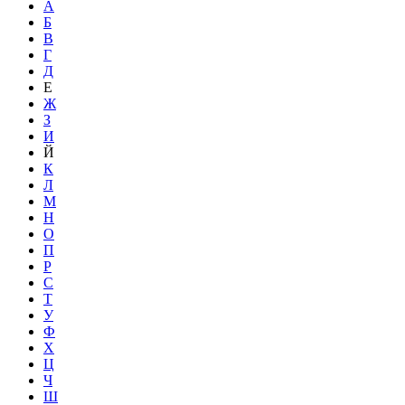
А
Б
В
Г
Д
Е
Ж
З
И
Й
К
Л
М
Н
О
П
Р
С
Т
У
Ф
Х
Ц
Ч
Ш