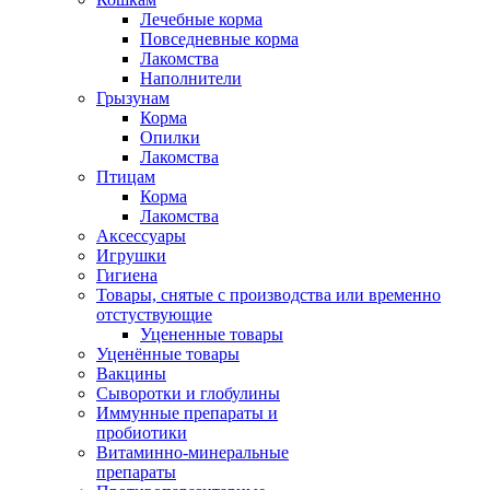
Лечебные корма
Повседневные корма
Лакомства
Наполнители
Грызунам
Корма
Опилки
Лакомства
Птицам
Корма
Лакомства
Аксессуары
Игрушки
Гигиена
Товары, снятые с производства или временно
отстуствующие
Уцененные товары
Уценённые товары
Вакцины
Сыворотки и глобулины
Иммунные препараты и
пробиотики
Витаминно-минеральные
препараты