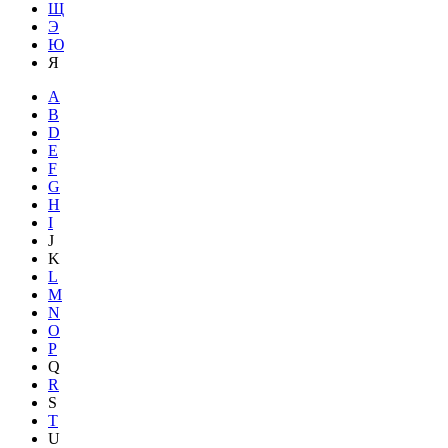
Щ
Э
Ю
Я
A
B
D
E
F
G
H
I
J
K
L
M
N
O
P
Q
R
S
T
U