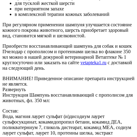
для тусклой жесткой шерсти
при неприятном запахе
в комплексной терапии кожных заболеваний
При регулярном применении шампуня улучшается состояние
кожного покрова животного, шерсть приобретает здоровый
вид, становится мягкой и шелковистой.
Приобрести восстанавливающий шампунь для собак и кошек
Пчелодар с прополисом и протеинами шелка во флаконе 350
мл можно в нашей дежурной ветеринарной Ветаптеке № 1
круглосуточно или заказать на сайте
vetapteka1.ru
с доставкой
на следующий день.
ВНИМАНИЕ! Приведенное описание препарата инструкцией
не является.
Развернуть
Инструкция Шампунь восстанавливающий с прополисом для
животных, фл. 350 мл:
Состав:
Вода, магния лаурет сульфат (и)дисодиум лаурет
сульфосукцинат, кокамидопропил бетаин, кокамид ДЕА,
поликватерниум 7, гликоль дистеарат, кокамид МЕА, содиум
лаурет сульфат, лаурет 10, протеины шелка, экстракт