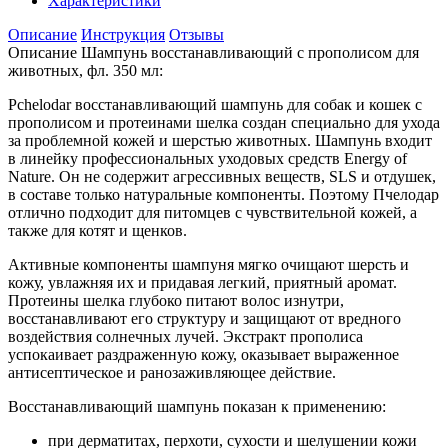
Характеристики
Описание
Инструкция
Отзывы
Описание Шампунь восстанавливающий с прополисом для
животных, фл. 350 мл:
Pchelodar восстанавливающий шампунь для собак и кошек с
прополисом и протеинами шелка создан специально для ухода
за проблемной кожей и шерстью животных. Шампунь входит
в линейку профессиональных уходовых средств Energy of
Nature. Он не содержит агрессивных веществ, SLS и отдушек,
в составе только натуральные компоненты. Поэтому Пчелодар
отлично подходит для питомцев с чувствительной кожей, а
также для котят и щенков.
Активные компоненты шампуня мягко очищают шерсть и
кожу, увлажняя их и придавая легкий, приятный аромат.
Протеины шелка глубоко питают волос изнутри,
восстанавливают его структуру и защищают от вредного
воздействия солнечных лучей. Экстракт прополиса
успокаивает раздраженную кожу, оказывает выраженное
антисептическое и ранозаживляющее действие.
Восстанавливающий шампунь показан к применению:
при дерматитах, перхоти, сухости и шелушении кожи