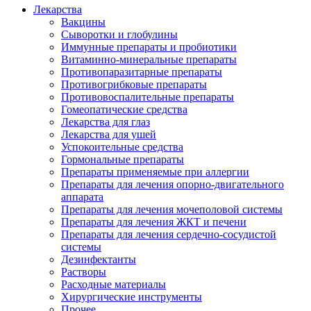
Лекарства
Вакцины
Сыворотки и глобулины
Иммунные препараты и пробиотики
Витаминно-минеральные препараты
Противопаразитарные препараты
Противогрибковые препараты
Противовоспалительные препараты
Гомеопатические средства
Лекарства для глаз
Лекарства для ушей
Успокоительные средства
Гормональные препараты
Препараты применяемые при аллергии
Препараты для лечения опорно-двигательного
аппарата
Препараты для лечения мочеполовой системы
Препараты для лечения ЖКТ и печени
Препараты для лечения сердечно-сосудистой
системы
Дезинфектанты
Растворы
Расходные материалы
Хирургические инструменты
Прочее