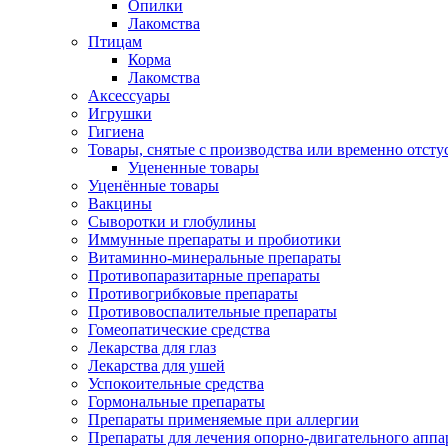
Опилки
Лакомства
Птицам
Корма
Лакомства
Аксессуары
Игрушки
Гигиена
Товары, снятые с производства или временно отст
Уцененные товары
Уценённые товары
Вакцины
Сыворотки и глобулины
Иммунные препараты и пробиотики
Витаминно-минеральные препараты
Противопаразитарные препараты
Противогрибковые препараты
Противовоспалительные препараты
Гомеопатические средства
Лекарства для глаз
Лекарства для ушей
Успокоительные средства
Гормональные препараты
Препараты применяемые при аллергии
Препараты для лечения опорно-двигательного аппа