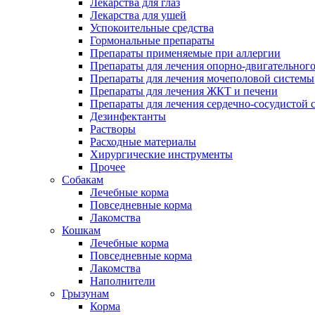
Лекарства для глаз
Лекарства для ушей
Успокоительные средства
Гормональные препараты
Препараты применяемые при аллергии
Препараты для лечения опорно-двигательного
Препараты для лечения мочеполовой системы
Препараты для лечения ЖКТ и печени
Препараты для лечения сердечно-сосудистой 
Дезинфектанты
Растворы
Расходные материалы
Хирургические инструменты
Прочее
Собакам
Лечебные корма
Повседневные корма
Лакомства
Кошкам
Лечебные корма
Повседневные корма
Лакомства
Наполнители
Грызунам
Корма