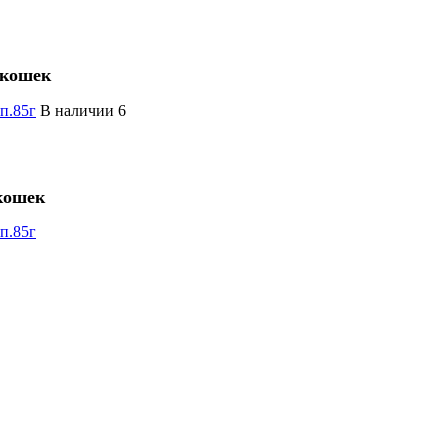
 кошек
п.85г
В наличии 6
кошек
п.85г