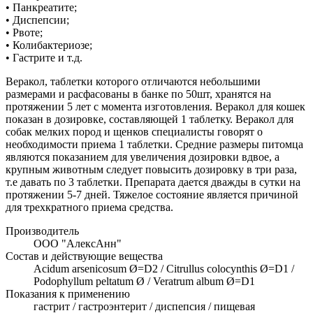
• Панкреатите;
• Диспепсии;
• Рвоте;
• Колибактериозе;
• Гастрите и т.д.
Веракол, таблетки которого отличаются небольшими
размерами и расфасованы в банке по 50шт, хранятся на
протяжении 5 лет с момента изготовления. Веракол для кошек
показан в дозировке, составляющей 1 таблетку. Веракол для
собак мелких пород и щенков специалисты говорят о
необходимости приема 1 таблетки. Средние размеры питомца
являются показанием для увеличения дозировки вдвое, а
крупным животным следует повысить дозировку в три раза,
т.е давать по 3 таблетки. Препарата дается дважды в сутки на
протяжении 5-7 дней. Тяжелое состояние является причиной
для трехкратного приема средства.
Производитель
ООО "АлексАнн"
Состав и действующие вещества
Acidum arsenicosum Ø=D2 / Citrullus colocynthis Ø=D1 /
Podophyllum peltatum Ø / Veratrum album Ø=D1
Показания к применению
гастрит / гастроэнтерит / диспепсия / пищевая