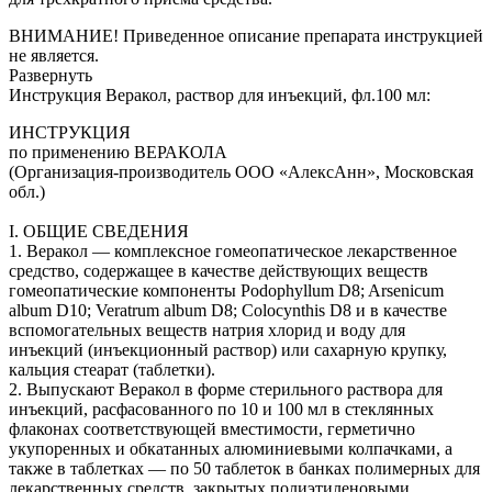
ВНИМАНИЕ! Приведенное описание препарата инструкцией
не является.
Развернуть
Инструкция Веракол, раствор для инъекций, фл.100 мл:
ИНСТРУКЦИЯ
по применению ВЕРАКОЛА
(Организация-производитель ООО «АлексАнн», Московская
обл.)
I. ОБЩИЕ СВЕДЕНИЯ
1. Веракол — комплексное гомеопатическое лекарственное
средство, содержащее в качестве действующих веществ
гомеопатические компоненты Podophyllum D8; Arsenicum
album D10; Veratrum album D8; Colocynthis D8 и в качестве
вспомогательных веществ натрия хлорид и воду для
инъекций (инъекционный раствор) или сахарную крупку,
кальция стеарат (таблетки).
2. Выпускают Веракол в форме стерильного раствора для
инъекций, расфасованного по 10 и 100 мл в стеклянных
флаконах соответствующей вместимости, герметично
укупоренных и обкатанных алюминиевыми колпачками, а
также в таблетках — по 50 таблеток в банках полимерных для
лекарственных средств, закрытых полиэтиленовыми