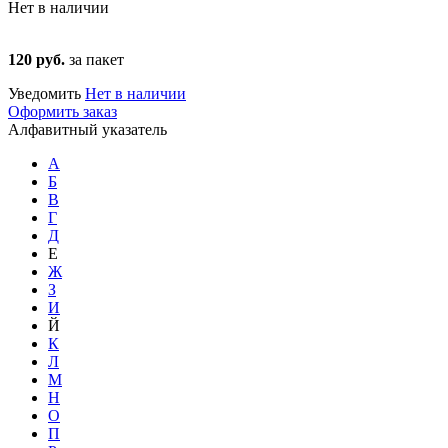
Нет в наличии
120 руб.
за пакет
Уведомить
Нет в наличии
Оформить заказ
Алфавитный указатель
А
Б
В
Г
Д
Е
Ж
З
И
Й
К
Л
М
Н
О
П