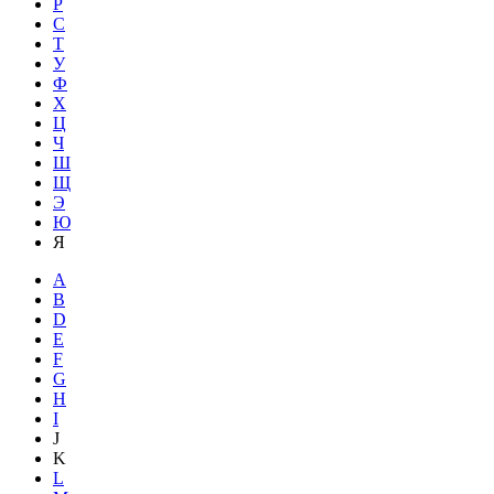
Р
С
Т
У
Ф
Х
Ц
Ч
Ш
Щ
Э
Ю
Я
A
B
D
E
F
G
H
I
J
K
L