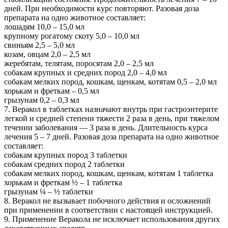
дней. При необходимости курс повторяют. Разовая доза
препарата на одно животное составляет:
лошадям 10,0 – 15,0 мл
крупному рогатому скоту 5,0 – 10,0 мл
свиньям 2,5 – 5,0 мл
козам, овцам 2,0 – 2,5 мл
жеребятам, телятам, поросятам 2,0 – 2,5 мл
собакам крупных и средних пород 2,0 – 4,0 мл
собакам мелких пород, кошкам, щенкам, котятам 0,5 – 2,0 мл
хорькам и фреткам – 0,5 мл
грызунам 0,2 – 0,3 мл
7. Веракол в таблетках назначают внутрь при гастроэнтерите
легкой и средней степени тяжести 2 раза в день, при тяжелом
течении заболевания — 3 раза в день. Длительность курса
лечения 5 – 7 дней. Разовая доза препарата на одно животное
составляет:
собакам крупных пород 3 таблетки
собакам средних пород 2 таблетки
собакам мелких пород, кошкам, щенкам, котятам 1 таблетка
хорькам и фреткам ½ – 1 таблетка
грызунам ¼ – ½ таблетки
8. Веракол не вызывает побочного действия и осложнений
при применении в соответствии с настоящей инструкцией.
9. Применение Веракола не исключает использования других