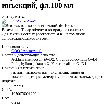
инъекций, фл.100 мл
Артикул: 0142
Внимание!
Товар обмену и возврату не подлежит
Для лечения острых расстройств ЖКТ, в том числе
сопровождающихся диареей
Производитель:
ООО "АлексАнн"
Состав и действующие вещества:
Acidum arsenicosum Ø=D2, Citrullus colocynthis Ø=D1,
Podophyllum peltatum Ø, Veratrum album Ø=D1
Показания к применению:
гастрит, гастроэнтерит, диспепсия, пищевая
токсикоинфекция, метеоризм, кишечная колика, диарея
Формат:
раствор
GTIN:
1950076001229
Вес:
0.2 кг