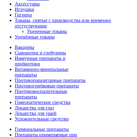
Аксессуары
Игрушки
Гигиена
Товары, снятые с производства или временно
отстуствующие
Уцененные товары
Уценённые товары
Вакцины
Сыворотки и глобулины
Иммунные препараты и
пробиотики
Витаминно-минеральные
препараты
Противопаразитарные препараты
Противогрибковые препараты
Противовоспалительные
препараты
Гомеопатические средства
Лекарства для глаз
Лекарства для ушей
Успокоительные средства
Гормональные препараты
Препараты применяемые при