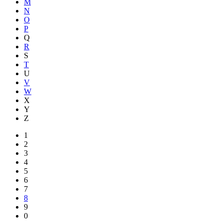
M
N
O
P
Q
R
S
T
U
V
W
X
Y
Z
1
2
3
4
5
6
7
8
9
0