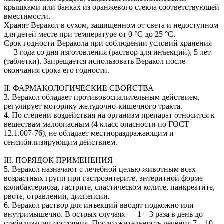
крышками или банках из оранжевого стекла соответствующей
вместимости.
Хранят Веракол в сухом, защищенном от света и недоступном
для детей месте при температуре от 0 °С до 25 °С.
Срок годности Веракола при соблюдении условий хранения
— 3 года со дня изготовления (раствор для инъекций), 5 лет
(таблетки). Запрещается использовать Веракол после
окончания срока его годности.
II. ФАРМАКОЛОГИЧЕСКИЕ СВОЙСТВА
3. Веракол обладает противовоспалительным действием,
регулирует моторику желудочно-кишечного тракта.
4. По степени воздействия на организм препарат относится к
веществам малоопасным (4 класс опасности по ГОСТ
12.1.007-76), не обладает местнораздражающим и
сенсибилизирующим действием.
III. ПОРЯДОК ПРИМЕНЕНИЯ
5. Веракол назначают с лечебной целью животным всех
возрастных групп при гастроэнтерите, энтеритной форме
колибактериоза, гастрите, спастическом колите, панкреатите,
рвоте, отравлении, диспепсии.
6. Веракол раствор для инъекций вводят подкожно или
внутримышечно. В острых случаях — 1 – 3 раза в день до
стабилизации состояния. Продолжительность лечения 7 – 10