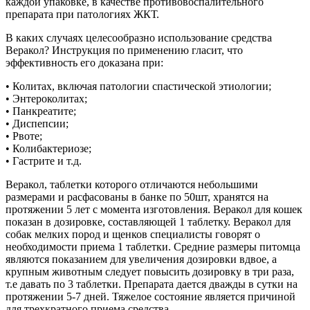
каждой упаковке, в качестве противовоспалительного
препарата при патологиях ЖКТ.
В каких случаях целесообразно использование средства
Веракол? Инструкция по применению гласит, что
эффективность его доказана при:
• Колитах, включая патологии спастической этиологии;
• Энтероколитах;
• Панкреатите;
• Диспепсии;
• Рвоте;
• Колибактериозе;
• Гастрите и т.д.
Веракол, таблетки которого отличаются небольшими
размерами и расфасованы в банке по 50шт, хранятся на
протяжении 5 лет с момента изготовления. Веракол для кошек
показан в дозировке, составляющей 1 таблетку. Веракол для
собак мелких пород и щенков специалисты говорят о
необходимости приема 1 таблетки. Средние размеры питомца
являются показанием для увеличения дозировки вдвое, а
крупным животным следует повысить дозировку в три раза,
т.е давать по 3 таблетки. Препарата дается дважды в сутки на
протяжении 5-7 дней. Тяжелое состояние является причиной
для трехкратного приема средства.