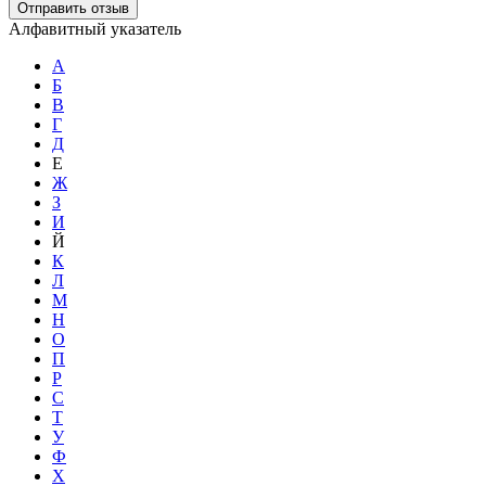
Отправить отзыв
Алфавитный указатель
А
Б
В
Г
Д
Е
Ж
З
И
Й
К
Л
М
Н
О
П
Р
С
Т
У
Ф
Х