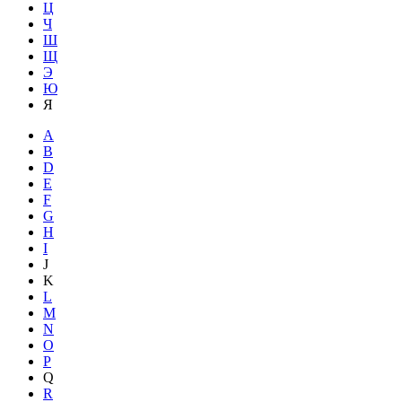
Ц
Ч
Ш
Щ
Э
Ю
Я
A
B
D
E
F
G
H
I
J
K
L
M
N
O
P
Q
R