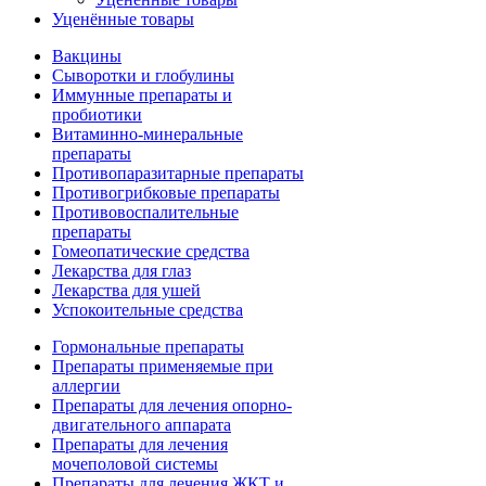
Уценённые товары
Вакцины
Сыворотки и глобулины
Иммунные препараты и
пробиотики
Витаминно-минеральные
препараты
Противопаразитарные препараты
Противогрибковые препараты
Противовоспалительные
препараты
Гомеопатические средства
Лекарства для глаз
Лекарства для ушей
Успокоительные средства
Гормональные препараты
Препараты применяемые при
аллергии
Препараты для лечения опорно-
двигательного аппарата
Препараты для лечения
мочеполовой системы
Препараты для лечения ЖКТ и