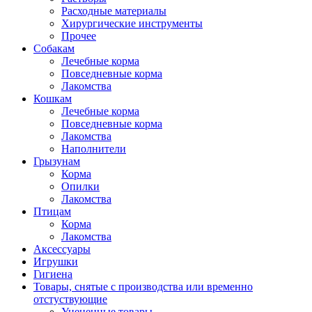
Расходные материалы
Хирургические инструменты
Прочее
Собакам
Лечебные корма
Повседневные корма
Лакомства
Кошкам
Лечебные корма
Повседневные корма
Лакомства
Наполнители
Грызунам
Корма
Опилки
Лакомства
Птицам
Корма
Лакомства
Аксессуары
Игрушки
Гигиена
Товары, снятые с производства или временно
отстуствующие
Уцененные товары