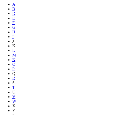
A
B
D
E
F
G
H
I
J
K
L
M
N
O
P
Q
R
S
T
U
V
W
X
Y