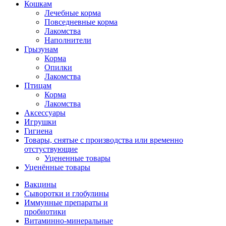
Кошкам
Лечебные корма
Повседневные корма
Лакомства
Наполнители
Грызунам
Корма
Опилки
Лакомства
Птицам
Корма
Лакомства
Аксессуары
Игрушки
Гигиена
Товары, снятые с производства или временно
отстуствующие
Уцененные товары
Уценённые товары
Вакцины
Сыворотки и глобулины
Иммунные препараты и
пробиотики
Витаминно-минеральные