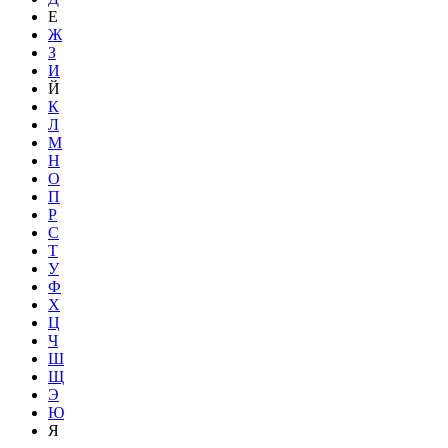
Е
Ж
З
И
Й
К
Л
М
Н
О
П
Р
С
Т
У
Ф
Х
Ц
Ч
Ш
Щ
Э
Ю
Я