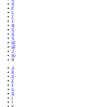
П
Р
С
Т
У
Ф
Х
Ц
Ч
Ш
Щ
Э
Ю
Я
A
B
D
E
F
G
H
I
J
K