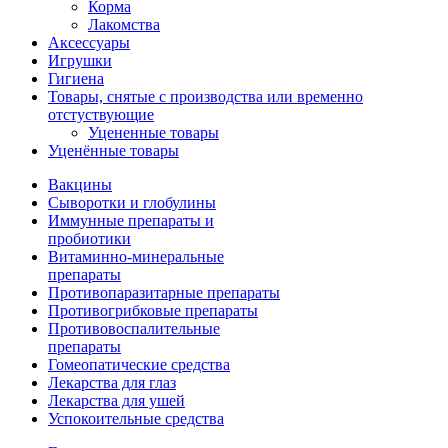
Корма
Лакомства
Аксессуары
Игрушки
Гигиена
Товары, снятые с производства или временно
отстуствующие
Уцененные товары
Уценённые товары
Вакцины
Сыворотки и глобулины
Иммунные препараты и
пробиотики
Витаминно-минеральные
препараты
Противопаразитарные препараты
Противогрибковые препараты
Противовоспалительные
препараты
Гомеопатические средства
Лекарства для глаз
Лекарства для ушей
Успокоительные средства