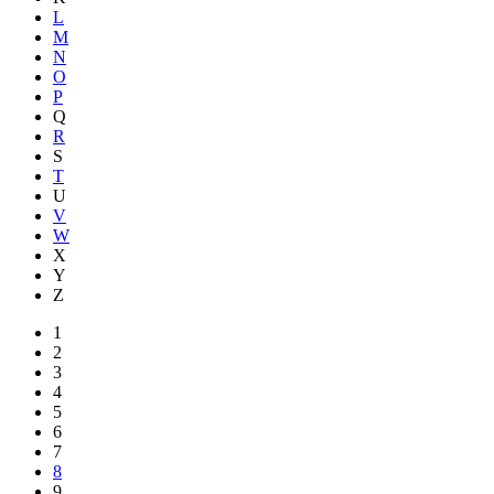
L
M
N
O
P
Q
R
S
T
U
V
W
X
Y
Z
1
2
3
4
5
6
7
8
9