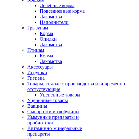
Лечебные корма
Повседневные корма
Лакомства
Наполнители
Грызунам
Корма
Опилки
Лакомства
Птицам
Корма
Лакомства
Аксессуары
Игрушки
Гигиена
Товары, снятые с производства или временно
отстуствующие
Уцененные товары
Уценённые товары
Вакцины
Сыворотки и глобулины
Иммунные препараты и
пробиотики
Витаминно-минеральные
препараты