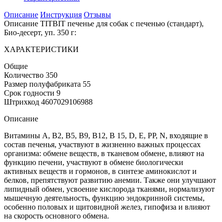
Описание
Инструкция
Отзывы
Описание TITBIT печенье для собак с печенью (стандарт),
Био-десерт, уп. 350 г:
ХАРАКТЕРИСТИКИ
Общие
Количество 350
Размер полуфабриката 55
Срок годности 9
Штрихкод 4607029106988
Описание
Витамины A, B2, B5, B9, B12, B 15, D, E, PP, N, входящие в
состав печенья, участвуют в жизненно важных процессах
организма: обмене веществ, в тканевом обмене, влияют на
функцию печени, участвуют в обмене биологически
активных веществ и гормонов, в синтезе аминокислот и
белков, препятствуют развитию анемии. Также они улучшают
липидный обмен, усвоение кислорода тканями, нормализуют
мышечную деятельность, функцию эндокринной системы,
особенно половых и щитовидной желез, гипофиза и влияют
на скорость основного обмена.