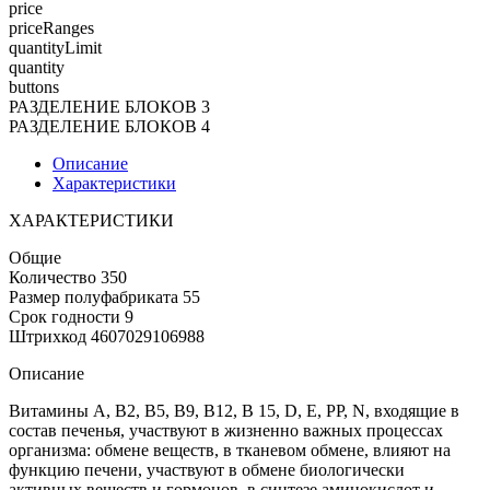
price
priceRanges
quantityLimit
quantity
buttons
РАЗДЕЛЕНИЕ БЛОКОВ 3
РАЗДЕЛЕНИЕ БЛОКОВ 4
Описание
Характеристики
ХАРАКТЕРИСТИКИ
Общие
Количество 350
Размер полуфабриката 55
Срок годности 9
Штрихкод 4607029106988
Описание
Витамины A, B2, B5, B9, B12, B 15, D, E, PP, N, входящие в
состав печенья, участвуют в жизненно важных процессах
организма: обмене веществ, в тканевом обмене, влияют на
функцию печени, участвуют в обмене биологически
активных веществ и гормонов, в синтезе аминокислот и