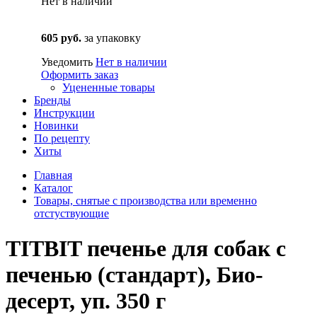
Нет в наличии
605 руб.
за упаковку
Уведомить
Нет в наличии
Оформить заказ
Уцененные товары
Бренды
Инструкции
Новинки
По рецепту
Хиты
Главная
Каталог
Товары, снятые с производства или временно
отстуствующие
TITBIT печенье для собак с
печенью (стандарт), Био-
десерт, уп. 350 г