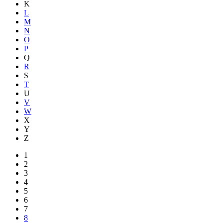
K
L
M
N
O
P
Q
R
S
T
U
V
W
X
Y
Z
1
2
3
4
5
6
7
8