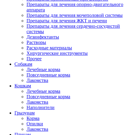
Препараты для лечения опорно-двигательного
аппарата
Препараты для лечения мочеполовой системы
Препараты для лечения ЖКТ и печени
Препараты для лечения сердечно-сосудистой
системы
Дезинфектанты
Растворы
Расходные материалы
Хирургические инструменты
Прочее
Собакам
Лечебные корма
Повседневные корма
Лакомства
Кошкам
Лечебные корма
Повседневные корма
Лакомства
Наполнители
Грызунам
Корма
Опилки
Лакомства
Птицам