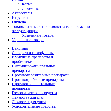
Корма
Лакомства
Аксессуары
Игрушки
Гигиена
Товары, снятые с производства или временно
отстуствующие
Уцененные товары
Уценённые товары
Вакцины
Сыворотки и глобулины
Иммунные препараты и
пробиотики
Витаминно-минеральные
препараты
Противопаразитарные препараты
Противогрибковые препараты
Противовоспалительные
препараты
Гомеопатические средства
Лекарства для глаз
Лекарства для ушей
Успокоительные средства