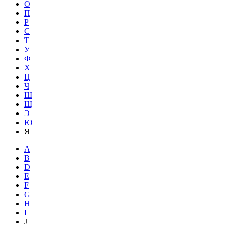
О
П
Р
С
Т
У
Ф
Х
Ц
Ч
Ш
Щ
Э
Ю
Я
A
B
D
E
F
G
H
I
J