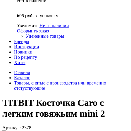
Нет в наличии
605 руб.
за упаковку
Уведомить
Нет в наличии
Оформить заказ
Уцененные товары
Бренды
Инструкции
Новинки
По рецепту
Хиты
Главная
Каталог
Товары, снятые с производства или временно
отстуствующие
TITBIT Косточка Caro с
легким говяжьим mini 2
Артикул: 2378