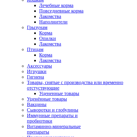
Лечебные корма
Повседневные корма
Лакомства
Наполнители
Грызунам
Корма
Опилки
Лакомства
Птицам
Корма
Лакомства
Аксессуары
Игрушки
Гигиена
Товары, снятые с производства или временно
отстуствующие
Уцененные товары
Уценённые товары
Вакцины
Сыворотки и глобулины
Иммунные препараты и
пробиотики
Витаминно-минеральные
препараты