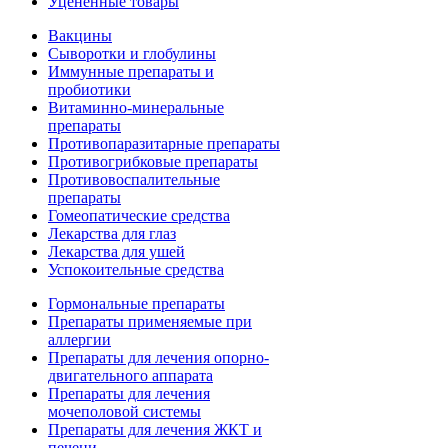
Уценённые товары
Вакцины
Сыворотки и глобулины
Иммунные препараты и
пробиотики
Витаминно-минеральные
препараты
Противопаразитарные препараты
Противогрибковые препараты
Противовоспалительные
препараты
Гомеопатические средства
Лекарства для глаз
Лекарства для ушей
Успокоительные средства
Гормональные препараты
Препараты применяемые при
аллергии
Препараты для лечения опорно-
двигательного аппарата
Препараты для лечения
мочеполовой системы
Препараты для лечения ЖКТ и
печени