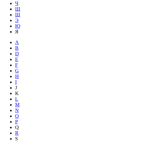
Ч
Ш
Щ
Э
Ю
Я
A
B
D
E
F
G
H
I
J
K
L
M
N
O
P
Q
R
S