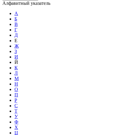
Алфавитный указатель
А
Б
В
Г
Д
Е
Ж
З
И
Й
К
Л
М
Н
О
П
Р
С
Т
У
Ф
Х
Ц