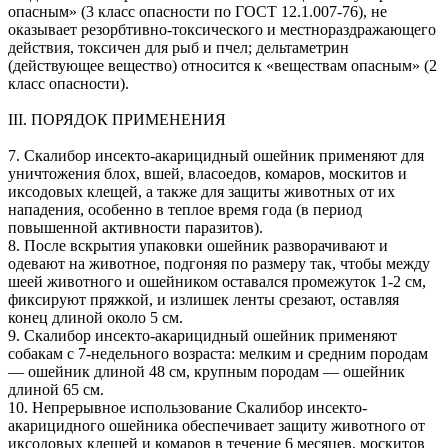
опасным» (3 класс опасности по ГОСТ 12.1.007-76), не
оказывает резорбтивно-токсического и местнораздражающего
действия, токсичен для рыб и пчел; дельтаметрин
(действующее вещество) относится к «веществам опасным» (2
класс опасности).
III. ПОРЯДОК ПРИМЕНЕНИЯ
7. Скалибор инсекто-акарицидный ошейник применяют для
уничтожения блох, вшей, власоедов, комаров, москитов и
иксодовых клещей, а также для защиты животных от их
нападения, особенно в теплое время года (в период
повышенной активности паразитов).
8. После вскрытия упаковки ошейник разворачивают и
одевают на животное, подгоняя по размеру так, чтобы между
шеей животного и ошейником оставался промежуток 1-2 см,
фиксируют пряжкой, и излишек ленты срезают, оставляя
конец длиной около 5 см.
9. Скалибор инсекто-акарицидный ошейник применяют
собакам с 7-недельного возраста: мелким и средним породам
— ошейник длиной 48 см, крупным породам — ошейник
длиной 65 см.
10. Непрерывное использование Скалибор инсекто-
акарицидного ошейника обеспечивает защиту животного от
иксодовых клещей и комаров в течение 6 месяцев, москитов