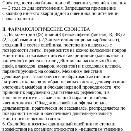
Срок годности ошейника при соблюдении условий хранения
— 3 года со дня изготовления. Запрещается применение
Скалибор инсекто-акарицидного ошейника по истечении
срока годности.
II. ФАРМАКОЛОГИЧЕСКИЕ СВОЙСТВА
5. Дельтаметрин ((S)-циано(3-феноксифенил)метил(1R, 3R)-3-
(2,2-дибромвинил)-2,2-диметилциклопропанкарбоксилат),
входящий в состав ошейника, постепенно выделяясь с
поверхности ленты, переносится на кожно-волосяной покров
животного и оказывает инсекто-акарицидное (контактное и
кишечное) и репеллентное действие на насекомых (блох,
вшей, власоедов, комаров, москитов) и иксодовых клещей,
паразитирующих на собаках. Механизм действия
дельтаметрина заключается в необратимой активации
натриевых каналов мембран нервных клеток, деполяризации
клеточных мембран и блокаде нервной проводимости, что
приводит к нарушению двигательных рефлексов, и в
конечном итоге вызывает полный паралич и гибель
членистоногих. Обладая высокой липофильностью,
дельтаметрин, практически не всасываясь, распределяется по
поверхности кожи и обеспечивает длительную защиту
животного от эктопаразитов.
6. Скалибор инсекто-акарицидный ошейник по степени
воздействия на организм относится к «веществам умеренно