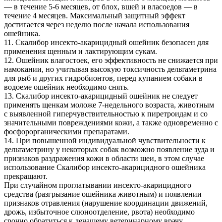
— в течение 5-6 месяцев, от блох, вшей и власоедов — в
течение 4 месяцев. Максимальный защитный эффект
достигается через неделю после начала использования
ошейника.
11. Скалибор инсекто-акарицидный ошейник безопасен для
применения щенным и лактирующим сукам.
12. Ошейник влагостоек, его эффективность не снижается при
намокании, но учитывая высокую токсичность дельтаметрина
для рыб и других гидробионтов, перед купанием собаки в
водоеме ошейник необходимо снять.
13. Скалибор инсекто-акарицидный ошейник не следует
применять щенкам моложе 7-недельного возраста, животным
с выявленной гиперчувствительностью к пиретроидам и со
значительными повреждениями кожи, а также одновременно с
фосфорорганическими препаратами.
14. При повышенной индивидуальной чувствительности к
дельтаметрину у некоторых собак возможно появление зуда и
признаков раздражения кожи в области шеи, в этом случае
использование Скалибор инсекто-акарицидного ошейника
прекращают.
При случайном проглатывании инсекто-акарицидного
средства (разгрызание ошейника животным) и появлении
признаков отравления (нарушение координации движений,
дрожь, избыточное слюноотделение, рвота) необходимо
срочно обратиться к лечащему ветеринарному врачу.