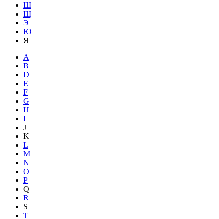
Ш
Щ
Э
Ю
Я
A
B
D
E
F
G
H
I
J
K
L
M
N
O
P
Q
R
S
T