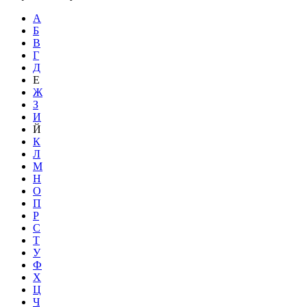
А
Б
В
Г
Д
Е
Ж
З
И
Й
К
Л
М
Н
О
П
Р
С
Т
У
Ф
Х
Ц
Ч