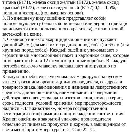
титана (Е171), железа оксид желтый (Е172), железа оксид
красный (Е172), железа оксид черный (Е172) 0,5 – 1,5%,
поливинилхлорид (полимерная основа).
3. По внешнему виду ошейник представляет собой
полимерную ленту белого, коричневого или черного цвета (в
зависимости от использованного красителя), с пластиковой
застежкой на конце.
4. Скалибор инсекто-акарицидный ошейник выпускают
длиной 48 см (для мелких и средних пород собак) и 65 см (для
крупных пород собак). Каждый ошейник упаковывают в
герметичный многослойный пакет и картонное саше, которые
помещают по 6 или 12 штук в картонные коробки. В каждую
потребительскую упаковку вкладывают инструкцию по
применению.
Каждую потребительскую упаковку маркируют на русском
языке с указанием организации-производителя, ее адреса и
товарного знака, наименования и назначения лекарственного
средства, длины ошейника, наименования и содержания
действующего вещества, даты изготовления, номера серии,
срока годности, условий хранения, мер предосторожности,
надписи «Для животных», номера государственной
регистрации и информации о подтверждении соответствия.
Хранят ошейник в закрытой упаковке производителя
отдельно от пищевых продуктов и кормов, в защищенном от
света месте при температуре от 2 °С до 25 °С.