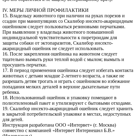
IV. МЕРЫ ЛИЧНОЙ ПРОФИЛАКТИКИ
15. Владельцу животного при наличии на руках порезов и
ссадин при манипуляциях со Скалибор инсекто-акарицидным
ошейником следует пользоваться резиновыми перчатками.
При выявлении у владельца животного повышенной
индивидуальной чувствительности к пиретроидам для
защиты собаки от эктопаразитов, Скалибор инсекто-
акарицидный ошейник не следует использовать.
16. После закрепления ошейника на животном следует
тщательно вымыть руки теплой водой с мылом; вымыть и
просушить перчатки.
17. В период применения ошейника следует избегать контакта
животных с детьми младше 2-летнего возраста, а также не
разрешать детям трогать и играть с ошейником во избежание
попадания мелких деталей в верхние дыхательные пути
ребенка.
18. Использованный ошейник и упаковку помещают в
полиэтиленовый пакет и утилизируют с бытовыми отходами.
19. Скалибор инсекто-акарицидный ошейник следует хранить
в закрытой потребительской упаковке в местах, недоступных
для детей.
Инструкция разработана ООО «Интервет» (г. Москва)
совместно с компанией «Интервет Интернешнл Б.В.»
(Нидерланды).