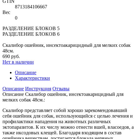
GTIN
8713184106667
Вес
0
РАЗДЕЛЕНИЕ БЛОКОВ 5
РАЗДЕЛЕНИЕ БЛОКОВ 6
Скалибор ошейник, инсектоакарицидный для мелких собак
48см.
690 руб.
Нет в наличии
Описание
Характеристики
Описание
Инструкция
Отзывы
Описание Скалибор ошейник, инсектоакарицидный для
мелких собак 48см.:
Скалибор представляет собой хорошо зарекомендовавший
себя ошейник для собак, использующийся с целью лечения и
профилактики нападения на животных различных
эктопаразитов. К их числу можно отнести вшей, власоедов, а
также иксодовых клещей. Благодаря входящим в состав
ошейника веществам, достигается блокада нервных