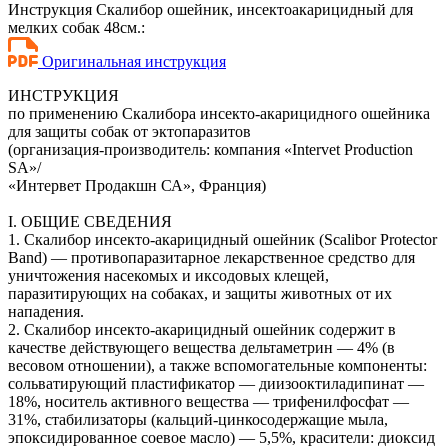
Инструкция Скалибор ошейник, инсектоакарицидный для
мелких собак 48см.:
Оригинальная инструкция
ИНСТРУКЦИЯ
по применению Скалибора инсекто-акарицидного ошейника
для защиты собак от эктопаразитов
(организация-производитель: компания «Intervet Production
SA»/
«Интервет Продакшн СА», Франция)
I. ОБЩИЕ СВЕДЕНИЯ
1. Скалибор инсекто-акарицидный ошейник (Scalibor Protector
Band) — противопаразитарное лекарственное средство для
уничтожения насекомых и иксодовых клещей,
паразитирующих на собаках, и защиты животных от их
нападения.
2. Скалибор инсекто-акарицидный ошейник содержит в
качестве действующего вещества дельтаметрин — 4% (в
весовом отношении), а также вспомогательные компоненты:
сольватирующий пластификатор — диизооктиладипинат —
18%, носитель активного вещества — трифенилфосфат —
31%, стабилизаторы (кальций-цинкосодержащие мыла,
эпоксидированное соевое масло) — 5,5%, красители: диоксид