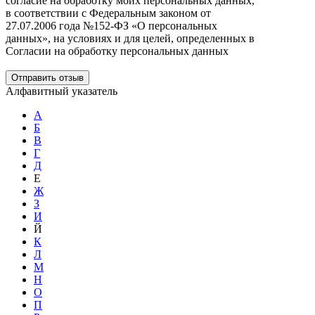
согласие на обработку моих персональных данных,
в соответствии с Федеральным законом от
27.07.2006 года №152-ФЗ «О персональных
данных», на условиях и для целей, определенных в
Согласии на обработку персональных данных
Отправить отзыв
Алфавитный указатель
А
Б
В
Г
Д
Е
Ж
З
И
Й
К
Л
М
Н
О
П