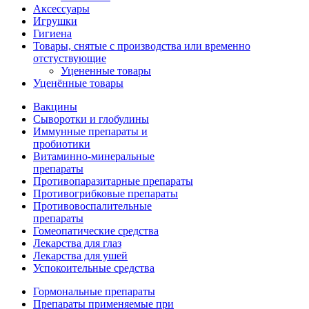
Аксессуары
Игрушки
Гигиена
Товары, снятые с производства или временно
отстуствующие
Уцененные товары
Уценённые товары
Вакцины
Сыворотки и глобулины
Иммунные препараты и
пробиотики
Витаминно-минеральные
препараты
Противопаразитарные препараты
Противогрибковые препараты
Противовоспалительные
препараты
Гомеопатические средства
Лекарства для глаз
Лекарства для ушей
Успокоительные средства
Гормональные препараты
Препараты применяемые при