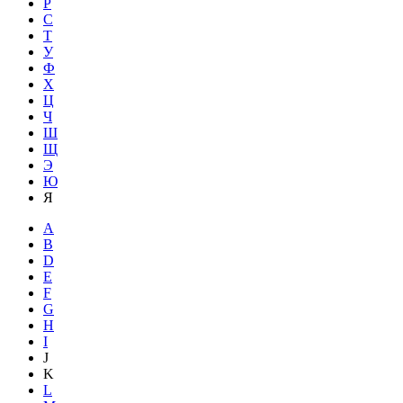
Р
С
Т
У
Ф
Х
Ц
Ч
Ш
Щ
Э
Ю
Я
A
B
D
E
F
G
H
I
J
K
L