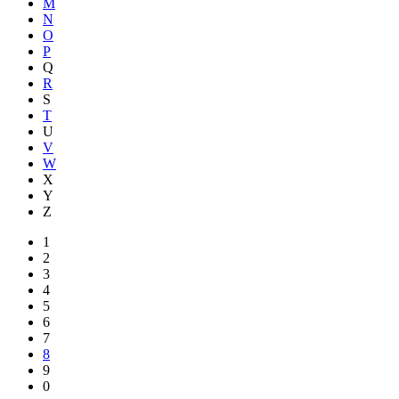
M
N
O
P
Q
R
S
T
U
V
W
X
Y
Z
1
2
3
4
5
6
7
8
9
0