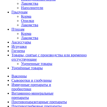
Лакомства
Наполнители
Грызунам
Корма
Опилки
Лакомства
Птицам
Корма
Лакомства
Аксессуары
Игрушки
Гигиена
Товары, снятые с производства или временно
отстуствующие
Уцененные товары
Уценённые товары
Вакцины
Сыворотки и глобулины
Иммунные препараты и
пробиотики
Витаминно-минеральные
препараты
Противопаразитарные препараты
Противогрибковые препараты