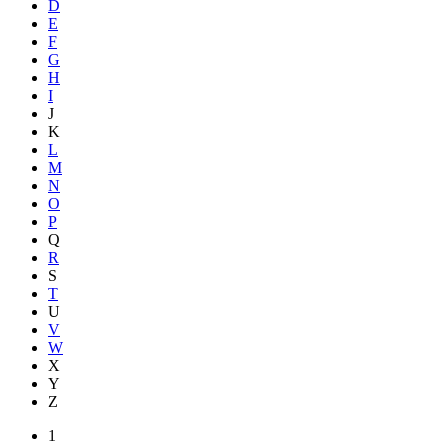
D
E
F
G
H
I
J
K
L
M
N
O
P
Q
R
S
T
U
V
W
X
Y
Z
1