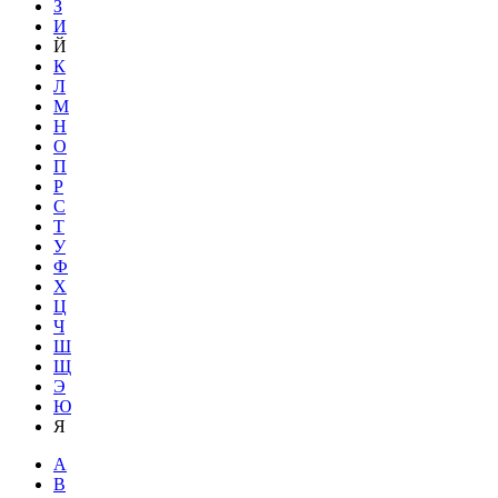
З
И
Й
К
Л
М
Н
О
П
Р
С
Т
У
Ф
Х
Ц
Ч
Ш
Щ
Э
Ю
Я
A
B