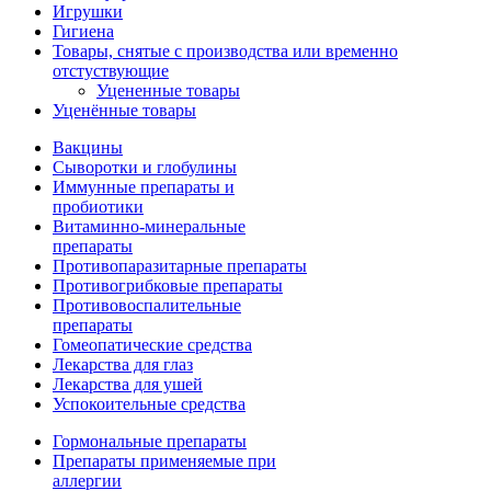
Игрушки
Гигиена
Товары, снятые с производства или временно
отстуствующие
Уцененные товары
Уценённые товары
Вакцины
Сыворотки и глобулины
Иммунные препараты и
пробиотики
Витаминно-минеральные
препараты
Противопаразитарные препараты
Противогрибковые препараты
Противовоспалительные
препараты
Гомеопатические средства
Лекарства для глаз
Лекарства для ушей
Успокоительные средства
Гормональные препараты
Препараты применяемые при
аллергии