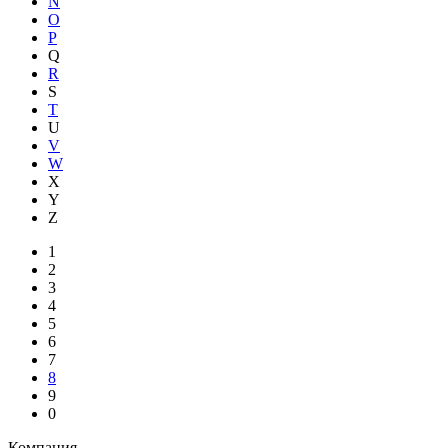
N
O
P
Q
R
S
T
U
V
W
X
Y
Z
1
2
3
4
5
6
7
8
9
0
Компания