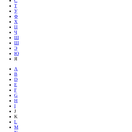
С
Т
У
Ф
Х
Ц
Ч
Ш
Щ
Э
Ю
Я
A
B
D
E
F
G
H
I
J
K
L
M