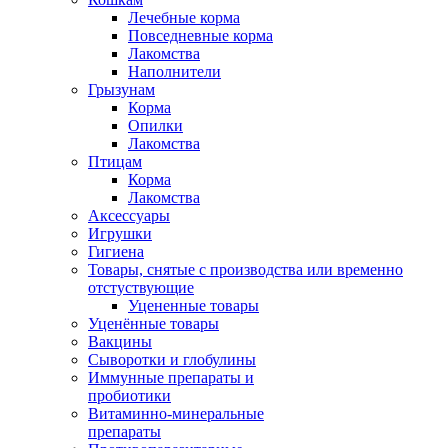
Лечебные корма
Повседневные корма
Лакомства
Наполнители
Грызунам
Корма
Опилки
Лакомства
Птицам
Корма
Лакомства
Аксессуары
Игрушки
Гигиена
Товары, снятые с производства или временно
отстуствующие
Уцененные товары
Уценённые товары
Вакцины
Сыворотки и глобулины
Иммунные препараты и
пробиотики
Витаминно-минеральные
препараты