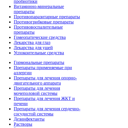
пробиотики
Витаминно-минеральные
препараты
Противопаразитарные препараты
Противогрибковые препараты
Противовоспалительные
препараты
Гомеопатические средства
Лекарства для глаз
Лекарства для ушей
Успокоительные средства
Гормональные препараты
Препараты применяемые при
аллергии
Препараты для лечения опорно-
двигательного аппарата
Препараты для лечения
мочеполовой системы
Препараты для лечения ЖКТ и
печени
Препараты для лечения сердечно-
сосудистой системы
Дезинфектанты
Растворы