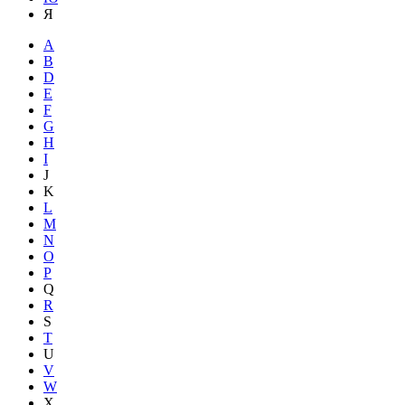
Я
A
B
D
E
F
G
H
I
J
K
L
M
N
O
P
Q
R
S
T
U
V
W
X