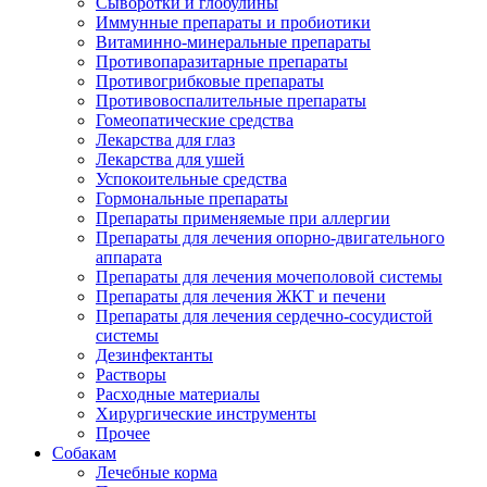
Сыворотки и глобулины
Иммунные препараты и пробиотики
Витаминно-минеральные препараты
Противопаразитарные препараты
Противогрибковые препараты
Противовоспалительные препараты
Гомеопатические средства
Лекарства для глаз
Лекарства для ушей
Успокоительные средства
Гормональные препараты
Препараты применяемые при аллергии
Препараты для лечения опорно-двигательного
аппарата
Препараты для лечения мочеполовой системы
Препараты для лечения ЖКТ и печени
Препараты для лечения сердечно-сосудистой
системы
Дезинфектанты
Растворы
Расходные материалы
Хирургические инструменты
Прочее
Собакам
Лечебные корма