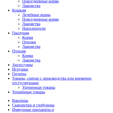
Повседневные корма
Лакомства
Кошкам
Лечебные корма
Повседневные корма
Лакомства
Наполнители
Грызунам
Корма
Опилки
Лакомства
Птицам
Корма
Лакомства
Аксессуары
Игрушки
Гигиена
Товары, снятые с производства или временно
отстуствующие
Уцененные товары
Уценённые товары
Вакцины
Сыворотки и глобулины
Иммунные препараты и