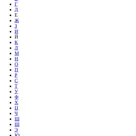
Г
Д
Е
Ж
З
И
Й
К
Л
М
Н
О
П
Р
С
Т
У
Ф
Х
Ц
Ч
Ш
Щ
Э
Ю