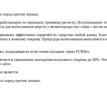
х пород против линьки:
работающую по принципу триммера расческу. Использование эт
ся для вычесывания шерсти у мелкопородистых собак с весом не 
динаково эффективно справляется с шерстью любой длины. Бла
лены к кожному покрову. Процедура вычесывания выполняется м
ка, подходящая ко всем типам насадкок серии FURflex.
тмечается уменьшение выпадения волосяного покрова до 90%. Чт
 сайте.
 является.
их пород против линьки: