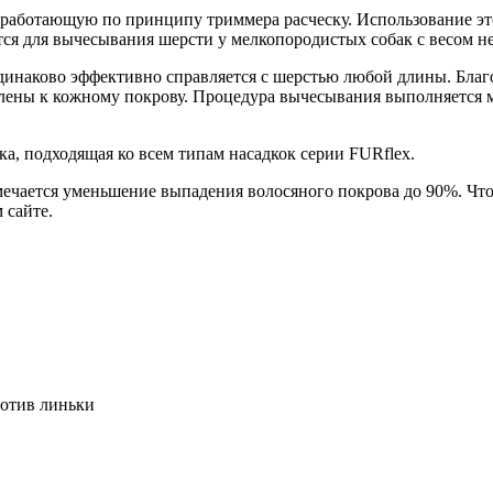
работающую по принципу триммера расческу. Использование эт
ся для вычесывания шерсти у мелкопородистых собак с весом не 
динаково эффективно справляется с шерстью любой длины. Бла
лены к кожному покрову. Процедура вычесывания выполняется м
ка, подходящая ко всем типам насадкок серии FURflex.
тмечается уменьшение выпадения волосяного покрова до 90%. Чт
 сайте.
ротив линьки