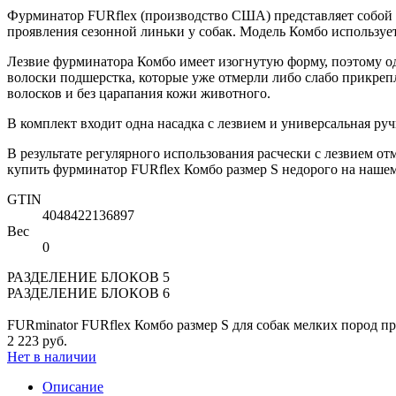
Фурминатор FURflex (производство США) представляет собой 
проявления сезонной линьки у собак. Модель Комбо использует
Лезвие фурминатора Комбо имеет изогнутую форму, поэтому о
волоски подшерстка, которые уже отмерли либо слабо прикреп
волосков и без царапания кожи животного.
В комплект входит одна насадка с лезвием и универсальная руч
В результате регулярного использования расчески с лезвием о
купить фурминатор FURflex Комбо размер S недорого на нашем
GTIN
4048422136897
Вес
0
РАЗДЕЛЕНИЕ БЛОКОВ 5
РАЗДЕЛЕНИЕ БЛОКОВ 6
FURminator FURflex Комбо размер S для собак мелких пород п
2 223 руб.
Нет в наличии
Описание