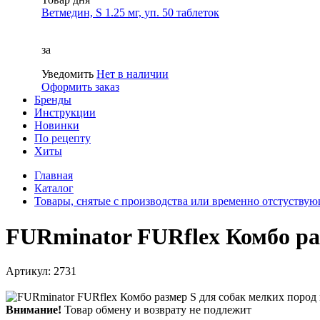
Ветмедин, S 1.25 мг, уп. 50 таблеток
за
Уведомить
Нет в наличии
Оформить заказ
Бренды
Инструкции
Новинки
По рецепту
Хиты
Главная
Каталог
Товары, снятые с производства или временно отстуству
FURminator FURflex Комбо ра
Артикул: 2731
Внимание!
Товар обмену и возврату не подлежит