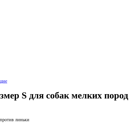
ющие
змер S для собак мелких поро