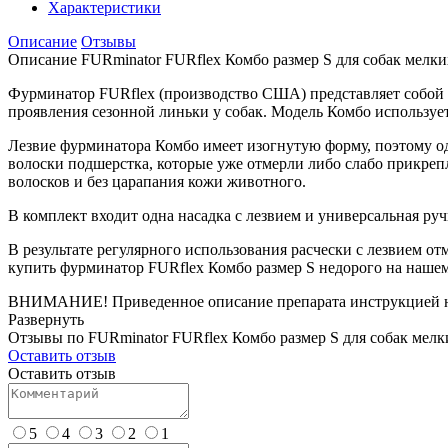
Характеристики
Описание
Отзывы
Описание FURminator FURflex Комбо размер S для собак мелки
Фурминатор FURflex (производство США) представляет собой 
проявления сезонной линьки у собак. Модель Комбо использует
Лезвие фурминатора Комбо имеет изогнутую форму, поэтому о
волоски подшерстка, которые уже отмерли либо слабо прикреп
волосков и без царапания кожи животного.
В комплект входит одна насадка с лезвием и универсальная руч
В результате регулярного использования расчески с лезвием о
купить фурминатор FURflex Комбо размер S недорого на нашем
ВНИМАНИЕ! Приведенное описание препарата инструкцией не
Развернуть
Отзывы по FURminator FURflex Комбо размер S для собак мелк
Оставить отзыв
Оставить отзыв
5
4
3
2
1