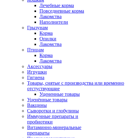
Лечебные корма
Повседневные корма
Лакомства
Наполнители
Грызунам
Корма
Опилки
Лакомства
Птицам
Корма
Лакомства
Аксессуары
Игрушки
Гигиена
Товары, снятые с производства или временно
отстуствующие
Уцененные товары
Уценённые товары
Вакцины
Сыворотки и глобулины
Иммунные препараты и
пробиотики
Витаминно-минеральные
препараты