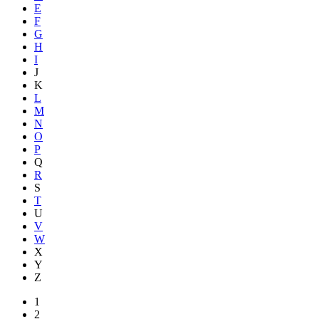
E
F
G
H
I
J
K
L
M
N
O
P
Q
R
S
T
U
V
W
X
Y
Z
1
2