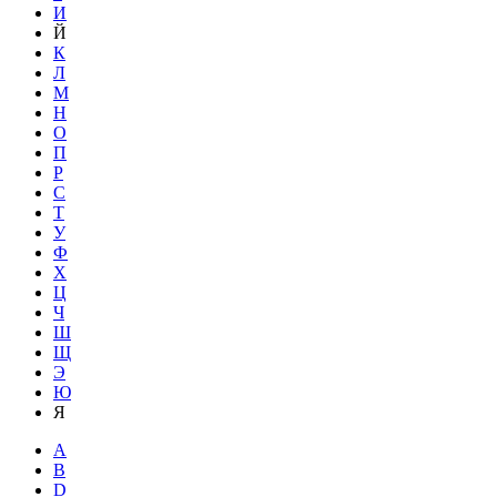
И
Й
К
Л
М
Н
О
П
Р
С
Т
У
Ф
Х
Ц
Ч
Ш
Щ
Э
Ю
Я
A
B
D