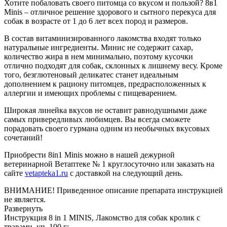
Хотите побаловать своего питомца со вкусом и пользой? 8в1
Minis – отличное решение здорового и сытного перекуса для
собак в возрасте от 1 до 6 лет всех пород и размеров.
В состав витаминизированного лакомства входят только
натуральные ингредиенты. Минис не содержит сахар,
количество жира в нем минимально, поэтому кусочки
отлично подходят для собак, склонных к лишнему весу. Кроме
того, безглютеновый деликатес станет идеальным
дополнением к рациону питомцев, предрасположенных к
аллергии и имеющих проблемы с пищеварением.
Широкая линейка вкусов не оставит равнодушными даже
самых привередливых любимцев. Вы всегда сможете
порадовать своего гурмана одним из необычных вкусовых
сочетаний!
Приобрести 8in1 Minis можно в нашей дежурной
ветеринарной Ветаптеке № 1 круглосуточно или заказать на
сайте
vetapteka1.ru
с доставкой на следующий день.
ВНИМАНИЕ! Приведенное описание препарата инструкцией
не является.
Развернуть
Инструкция 8 in 1 MINIS, Лакомство для собак кролик с
травами, уп. 100 г: