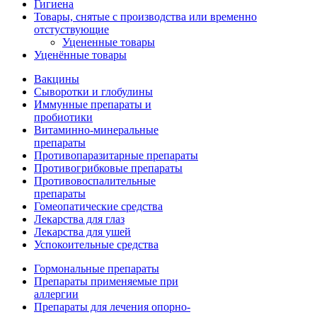
Гигиена
Товары, снятые с производства или временно
отстуствующие
Уцененные товары
Уценённые товары
Вакцины
Сыворотки и глобулины
Иммунные препараты и
пробиотики
Витаминно-минеральные
препараты
Противопаразитарные препараты
Противогрибковые препараты
Противовоспалительные
препараты
Гомеопатические средства
Лекарства для глаз
Лекарства для ушей
Успокоительные средства
Гормональные препараты
Препараты применяемые при
аллергии
Препараты для лечения опорно-