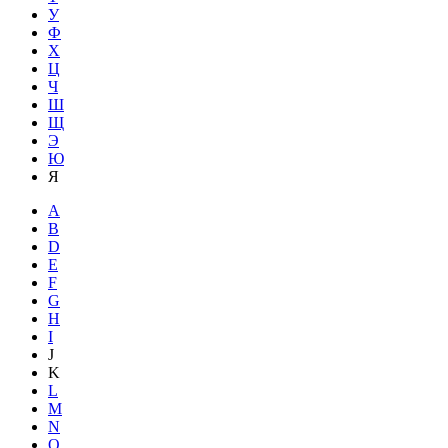
У
Ф
Х
Ц
Ч
Ш
Щ
Э
Ю
Я
A
B
D
E
F
G
H
I
J
K
L
M
N
O