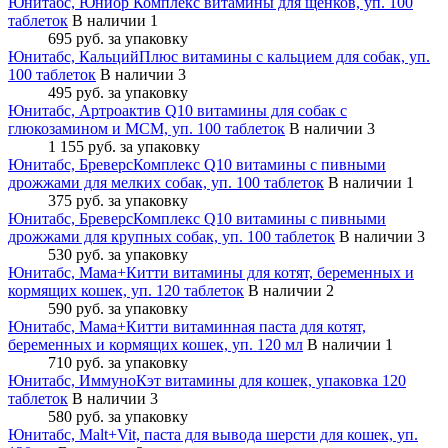
Юнитабс, Юниор Комплекс витамины для щенков, уп. 100
таблеток
В наличии 1
695 руб.
за упаковку
Юнитабс, КальцийПлюс витамины с кальцием для собак, уп.
100 таблеток
В наличии 3
495 руб.
за упаковку
Юнитабс, Артроактив Q10 витамины для собак с
глюкозамином и МСМ, уп. 100 таблеток
В наличии 3
1 155 руб.
за упаковку
Юнитабс, БреверсКомплекс Q10 витамины с пивными
дрожжами для мелких собак, уп. 100 таблеток
В наличии 1
375 руб.
за упаковку
Юнитабс, БреверсКомплекс Q10 витамины с пивными
дрожжами для крупных собак, уп. 100 таблеток
В наличии 3
530 руб.
за упаковку
Юнитабс, Мама+Китти витамины для котят, беременных и
кормящих кошек, уп. 120 таблеток
В наличии 2
590 руб.
за упаковку
Юнитабс, Мама+Китти витаминная паста для котят,
беременных и кормящих кошек, уп. 120 мл
В наличии 1
710 руб.
за упаковку
Юнитабс, ИммуноКэт витамины для кошек, упаковка 120
таблеток
В наличии 3
580 руб.
за упаковку
Юнитабс, Malt+Vit, паста для вывода шерсти для кошек, уп.