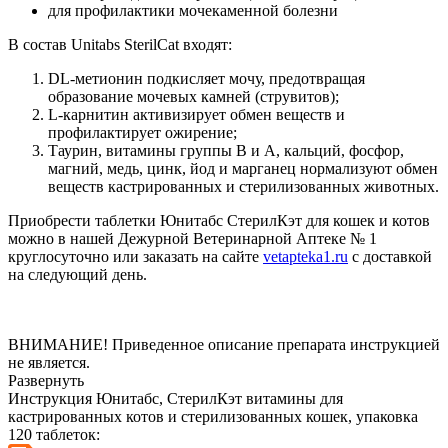
для профилактики мочекаменной болезни
В состав Unitabs SterilCat входят:
DL-метионин подкисляет мочу, предотвращая
образование мочевых камней (струвитов);
L-карнитин активизирует обмен веществ и
профилактирует ожирение;
Таурин, витамины группы В и А, кальций, фосфор,
магний, медь, цинк, йод и марганец нормализуют обмен
веществ кастрированных и стерилизованных животных.
Приобрести таблетки Юнитабс СтерилКэт для кошек и котов
можно в нашей Дежурной Ветеринарной Аптеке № 1
круглосуточно или заказать на сайте
vetapteka1.ru
с доставкой
на следующий день.
ВНИМАНИЕ! Приведенное описание препарата инструкцией
не является.
Развернуть
Инструкция Юнитабс, СтерилКэт витамины для
кастрированных котов и стерилизованных кошек, упаковка
120 таблеток: