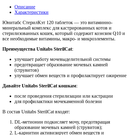
Описание
Характеристики
Юнитабс СтерилКэт 120 таблеток — это витаминно-
минеральный комплекс для кастрированных котов и
стерилизованных кошек, который содержит коэнзим Q10 и
все необходимые витамины, макро- и микроэлементы.
Преимущества Unitabs SterilCat
:
улучшает работу мочевыделительной системы
предотвращает образование мочевых камней
(струвитов)
улучшает обмен веществ и профилактирует ожирение
Давайте Unitabs SterilCat кошкам
:
после проведения стерилизации или кастрации
для профилактики мочекаменной болезни
В состав Unitabs SterilCat входят:
DL-метионин подкисляет мочу, предотвращая
образование мочевых камней (струвитов);
L-карнитин активизирует обмен веществ и