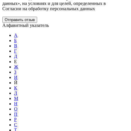
данных», на условиях и для целей, определенных в
Согласии на обработку персональных данных
Отправить отзыв
Алфавитный указатель
А
Б
В
Г
Д
Е
Ж
З
И
Й
К
Л
М
Н
О
П
Р
С
Т