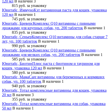
120 мл
В наличии 3
815 руб.
за упаковку
Юнитабс, ИммуноКэт витаминная паста для кошек, упаковка
120 мл
В наличии 1
745 руб.
за упаковку
Юнитабс, БреверсКомплекс Q10 витамины с пивными
дрожжами для крупных собак, уп. 200 таблеток
В наличии 1
835 руб.
за упаковку
Юнитабс, СеньерКомплекс Q10 витамины для собак старше 7
лет, уп. 100 таблеток
В наличии 1
990 руб.
за упаковку
Юнитабс, БреверсКомплекс Q10 витамины с пивными
дрожжами для мелких собак, уп. 200 таблеток
В наличии 1
585 руб.
за упаковку
Юнитабс, БиотинПлюс паста с биотином и таурином для
кошек, упаковка 120 мл
В наличии 1
580 руб.
за упаковку
Юнитабс, МамаCare витамины для беременных и кормящих
собак, уп. 100 таблеток
В наличии 1
940 руб.
за упаковку
Юнитабс, Тотал комплексные витамины для кошек, упаковка
20 мл
В наличии 3
355 руб.
за упаковку
Юнитабс, Тотал комплексные витамины для собак, упаковка
50 мл
В наличии 1