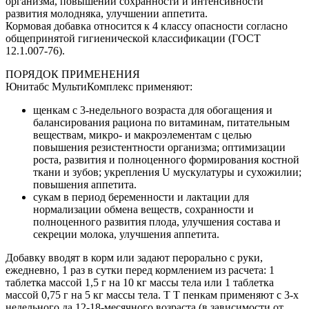
организма, повышении сохранности и интенсивности
развития молодняка, улучшении аппетита.
Кормовая добавка относится к 4 классу опасности согласно
общепринятой гигиенической классификации (ГОСТ
12.1.007-76).
ПОРЯДОК ПРИМЕНЕНИЯ
Юнитабс МультиКомплекс применяют:
щенкам с 3-недельного возраста для обогащения и
балансирования рациона по витаминам, питательным
веществам, микро- и макроэлементам с целью
повышения резистентности организма; оптимизации
роста, развития и полноценного формирования костной
ткани и зубов; укрепления U мускулатуры и сухожилии;
повышения аппетита.
сукам в период беременности и лактации для
нормализации обмена веществ, сохранности и
полноценного развития плода, улучшения состава и
секреции молока, улучшения аппетита.
Добавку вводят в корм или задают перорально с руки,
ежедневно, 1 раз в сутки перед кормлением из расчета: 1
таблетка массой 1,5 г на 10 кг массы тела или 1 таблетка
массой 0,75 г на 5 кг массы тела. Т Т пенкам применяют с 3-х
недельного да 12-18-месячного возраста (в зависимости от