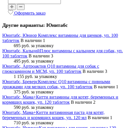
Оформить заказ
Другие варианты: Юнитабс
Юнитабс, Юниор Комплекс витамины для щенков, уп. 100
таблеток
В наличии 1
695 руб.
за упаковку
Юнитабс, КальцийПлюс витамины с кальцием для собак, уп.
100 таблеток
В наличии 3
495 руб.
за упаковку
Юнитабс, Артроактив Q10 витамины для собак с
глюкозамином и МСМ, уп. 100 таблеток
В наличии 3
1 155 руб.
за упаковку
Юнитабс, БреверсКомплекс Q10 витамины с пивными
дрожжами для мелких собак, уп. 100 таблеток
В наличии 1
375 руб.
за упаковку
Юнитабс, Мама+Китти витамины для котят, беременных и
кормящих кошек, уп. 120 таблеток
В наличии 2
590 руб.
за упаковку
Юнитабс, Мама+Китти витаминная паста для котят,
беременных и кормящих кошек, уп. 120 мл
В наличии 1
710 руб.
за упаковку
Юнитабс, ИммуноКэт витамины для кошек, упаковка 120