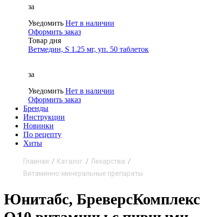
за
Уведомить
Нет в наличии
Оформить заказ
Товар дня
Ветмедин, S 1.25 мг, уп. 50 таблеток
за
Уведомить
Нет в наличии
Оформить заказ
Бренды
Инструкции
Новинки
По рецепту
Хиты
Главная
Каталог
Лекарства
Витаминно-минеральные препараты
Юнитабс, БреверсКомплекс
Q10 витамины с пивными