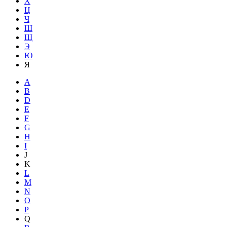
Х
Ц
Ч
Ш
Щ
Э
Ю
Я
A
B
D
E
F
G
H
I
J
K
L
M
N
O
P
Q