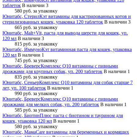
таблеток
В наличии 3
580 руб.
за упаковку
Юнитабс, СтерилКэт витамины для кастрированных котов и
стерилизованных кошек, упаковка 120 таблеток
В наличии 3
665 руб.
за упаковку
Юнитабс, Malt+Vit, паста для вывода шерсти для кошек, уп.
120 мл
В наличии 3
815 руб.
за упаковку
Юнитабс, ИммуноКэт витаминная паста для кошек, упаковка
120 мл
В наличии 1
745 руб.
за упаковку
Юнитабс, БреверсКомплекс Q10 витамины с пивными
дрожжами для крупных собак, уп. 200 таблеток
В наличии 1
835 руб.
за упаковку
Юнитабс, СеньерКомплекс Q10 витамины для собак старше 7
лет, уп. 100 таблеток
В наличии 1
990 руб.
за упаковку
Юнитабс, БреверсКомплекс Q10 витамины с пивными
дрожжами для мелких собак, уп. 200 таблеток
В наличии 1
585 руб.
за упаковку
Юнитабс, БиотинПлюс паста с биотином и таурином для
кошек, упаковка 120 мл
В наличии 1
580 руб.
за упаковку
Юнитабс, МамаCare витамины для беременных и кормящих