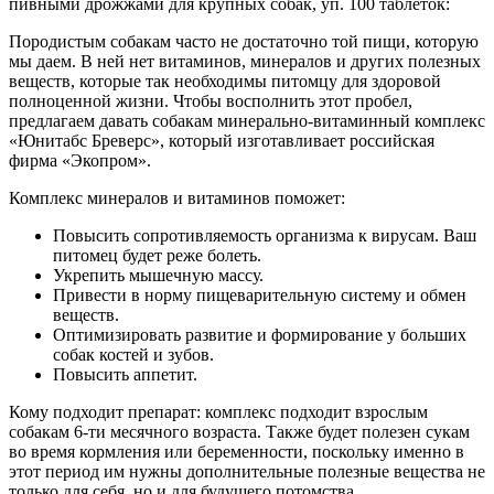
пивными дрожжами для крупных собак, уп. 100 таблеток:
Породистым собакам часто не достаточно той пищи, которую
мы даем. В ней нет витаминов, минералов и других полезных
веществ, которые так необходимы питомцу для здоровой
полноценной жизни. Чтобы восполнить этот пробел,
предлагаем давать собакам минерально-витаминный комплекс
«Юнитабс Бреверс», который изготавливает российская
фирма «Экопром».
Комплекс минералов и витаминов поможет:
Повысить сопротивляемость организма к вирусам. Ваш
питомец будет реже болеть.
Укрепить мышечную массу.
Привести в норму пищеварительную систему и обмен
веществ.
Оптимизировать развитие и формирование у больших
собак костей и зубов.
Повысить аппетит.
Кому подходит препарат: комплекс подходит взрослым
собакам 6-ти месячного возраста. Также будет полезен сукам
во время кормления или беременности, поскольку именно в
этот период им нужны дополнительные полезные вещества не
только для себя, но и для будущего потомства.