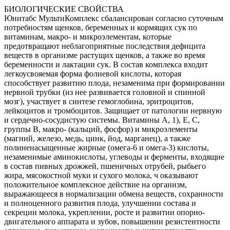
БИОЛОГИЧЕСКИЕ СВОЙСТВА
Юнитабс МультиКомплекс сбалансирован согласно суточным
потребностям щенков, беременных и кормящих сук по
витаминам, макро- и микроэлементам, которые
предотвращают неблагоприятные последствия дефицита
веществ в организме растущих щенков, а также во время
беременности и лактации сук. В состав комплекса входит
легкоусвояемая форма фолиевой кислоты, которая
способствует развитию плода, незаменима при формировании
нервной трубки (из нее развивается головной и спинной
мозг), участвует в синтезе гемоглобина, эритроцитов,
лейкоцитов и тромбоцитов. Защищает от патологии нервную
и сердечно-сосудистую системы. Витамины А, 1), Е, С,
группы В, макро- (кальций, фосфор) и микроэлементы
(магний, железо, медь, цинк, йод, марганец), а также
полиненасыщенные жирные (омега-6 и омега-3) кислоты,
незаменимые аминокислоты, углеводы и ферменты, входящие
в состав пивных дрожжей, пшеничных отрубей, рыбьего
жира, мясокостной муки и сухого молока, ч оказывают
положительное комплексное действие на организм,
выражающееся в нормализации обмена веществ, сохранности
и полноценного развития плода, улучшении состава и
секреции молока, укреплении, росте и развитии опорно-
двигательного аппарата и зубов, повышении резистентности