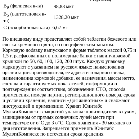
В
(фолиевая к-та)
98,83 мкг
9
В
(пантотеновая к-
5
1328,20 мкг
та)
С (аскорбиновая к-та)
6,67 мг
По внешнему виду представляет собой таблетки бежевого или
слегка кремового цвета, со специфическим запахом.
Кормовую добавку выпускают в форме таблеток массой 0,75 и
1,5 г, расфасованных в полимерные банки с навинчиваемой
крышкой по 50, б0, 100, 120, 200 штук. Каждую упаковку
маркируют с указанием на русском языке: наименования
организации-производителя, ее адреса и товарного знака,
наименования кормовой добавки, ее назначения, массы нетто,
состава и гарантируемых показателей, информации о
подтверждении соответствия, обозначении СТО, способа
применения, номера партии, регистрационного номера, срока
и условий хранения, надписи «Для животных» и снабжают
инструкцией п применению. Хранят Юнитабс
МультиКомплекс в закрытой упаковке производителя в сухом,
защищенном от прямых солнечных лучей месте при
температуре от о"С до 3 о"С. Срок хранения - 30 месяцев со
дня изготовления. Запрещается применять Юнитабс
МультиКомплекс по истечении срока хранения.