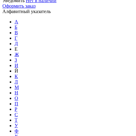
Уведомить
Нет в наличии
Оформить заказ
Алфавитный указатель
А
Б
В
Г
Д
Е
Ж
З
И
Й
К
Л
М
Н
О
П
Р
С
Т
У
Ф