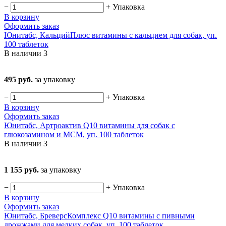
−
+
Упаковка
В корзину
Оформить заказ
Юнитабс, КальцийПлюс витамины с кальцием для собак, уп.
100 таблеток
В наличии
3
495 руб.
за упаковку
−
+
Упаковка
В корзину
Оформить заказ
Юнитабс, Артроактив Q10 витамины для собак с
глюкозамином и МСМ, уп. 100 таблеток
В наличии
3
1 155 руб.
за упаковку
−
+
Упаковка
В корзину
Оформить заказ
Юнитабс, БреверсКомплекс Q10 витамины с пивными
дрожжами для мелких собак, уп. 100 таблеток