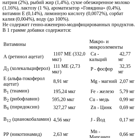
натрия (2%), рыбий жир (1,4%), сухое обезжиренное молоко
(1,16%), лактозу (1 %), ароматизатор «Говядина» (0,4%),
витамин Е (0,14%), лимонную кислоту (0,0072%), сорбат
калия (0,004%), воду (до 100%).
Не содержит генно-иженерно-модифицированных продуктов.
В 1 грамме добавки содержится:
Макро- и
Витамины
микроэлементы
1107 МЕ (332,0
Ca -
42,77
А (ретинол ацетат)
мкг)
кальций
мг
111 МЕ (2,73
32,35
Д
(холекальциферол)
P - фосфор
3
мкг)
мг
Е (альфа-токоферол
8,91 мг
Mg - магний
2,07 мг
ацетат)
В
(тиамин)
195,24 мкг
Fe - железо
5,79 мг
1
В
(рибофлавин)
595,20 мкг
Cu - медь
0,99 мг
2
В
(пиридоксин)
327,27 мкг
Zn - Цинк
0,69 мг
6
В
(цианокобаламин)
4,56 мкг
J - Йод
0,17 мг
12
Mn -
РР (никотинамид)
2,63 мг
0,66 мг
Марганец