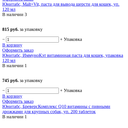
Юнитабс, Malt+Vit, паста для вывода шерсти для кошек, уп.
120 мл
В наличии
3
815 руб.
за упаковку
−
+
Упаковка
В корзину
Оформить заказ
Юнитабс, ИммуноКэт витаминная паста для кошек, упаковка
120 мл
В наличии
1
745 руб.
за упаковку
−
+
Упаковка
В корзину
Оформить заказ
Юнитабс, БреверсКомплекс Q10 витамины с пивными
дрожжами для крупных собак, уп. 200 таблеток
В наличии
1