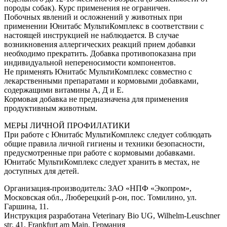
породы собак). Курс применения не ограничен.
Побочных явлений и осложнений у животных при
применении Юнитабс МультиКомплекс в соответствии с
настоящей инструкцией не наблюдается. В случае
возникновения аллергических реакций прием добавки
необходимо прекратить. Добавка противопоказана при
индивидуальной непереносимости компонентов.
Не применять Юнитабс МультиКомплекс совместно с
лекарственными препаратами и кормовыми добавками,
содержащими витамины А, Д и Е.
Кормовая добавка не предназначена для применения
продуктивным животным.
МЕРЫ ЛИЧНОЙ ПРОФИЛАТИКИ
При работе с Юнитабс МультиКомплекс следует соблюдать
общие правила личной гигиены и техники безопасности,
предусмотренные при работе с кормовыми добавками.
Юнитабс МультиКомплекс следует хранить в местах, не
доступных для детей.
Организация-производитель: ЗАО «НПФ «Экопром»,
Московская обл., Люберецкий р-он, пос. Томилино, ул.
Гаршина, 11.
Инструкция разработана Veterinary Bio UG, Wilhelm-Leuschner
stг. 41, Frankfurt аm Main, Германия