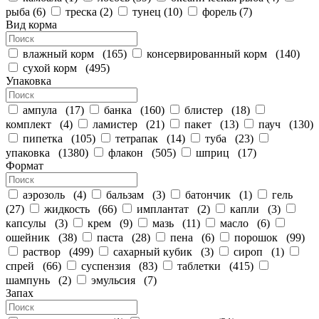
рыба
(
6
)
треска
(
2
)
тунец
(
10
)
форель
(
7
)
Вид корма
влажный корм
(
165
)
консервированный корм
(
140
)
сухой корм
(
495
)
Упаковка
ампула
(
17
)
банка
(
160
)
блистер
(
18
)
комплект
(
4
)
ламистер
(
21
)
пакет
(
13
)
пауч
(
130
)
пипетка
(
105
)
тетрапак
(
14
)
туба
(
23
)
упаковка
(
1380
)
флакон
(
505
)
шприц
(
17
)
Формат
аэрозоль
(
4
)
бальзам
(
3
)
батончик
(
1
)
гель
(
27
)
жидкость
(
66
)
имплантат
(
2
)
капли
(
3
)
капсулы
(
3
)
крем
(
9
)
мазь
(
11
)
масло
(
6
)
ошейник
(
38
)
паста
(
28
)
пена
(
6
)
порошок
(
99
)
раствор
(
499
)
сахарный кубик
(
3
)
сироп
(
1
)
спрей
(
66
)
суспензия
(
83
)
таблетки
(
415
)
шампунь
(
2
)
эмульсия
(
7
)
Запах