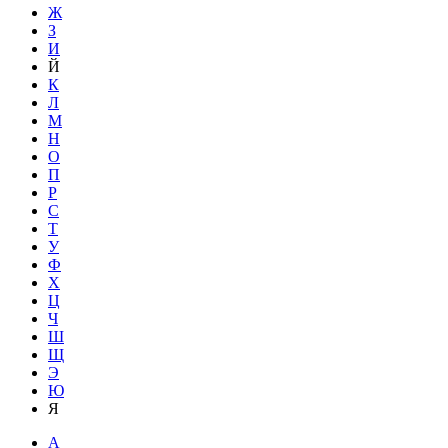
Ж
З
И
Й
К
Л
М
Н
О
П
Р
С
Т
У
Ф
Х
Ц
Ч
Ш
Щ
Э
Ю
Я
A