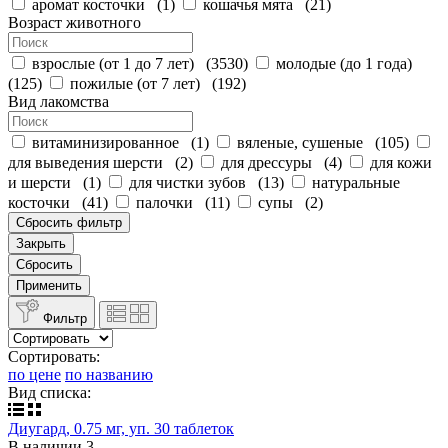
аромат косточки
(
1
)
кошачья мята
(
21
)
Возраст животного
взрослые (от 1 до 7 лет)
(
3530
)
молодые (до 1 года)
(
125
)
пожилые (от 7 лет)
(
192
)
Вид лакомства
витаминизированное
(
1
)
вяленые, сушеные
(
105
)
для выведения шерсти
(
2
)
для дрессуры
(
4
)
для кожи
и шерсти
(
1
)
для чистки зубов
(
13
)
натуральные
косточки
(
41
)
палочки
(
11
)
супы
(
2
)
Сбросить фильтр
Закрыть
Сбросить
Применить
Фильтр
Сортировать:
по цене
по названию
Вид списка:
Диугард, 0.75 мг, уп. 30 таблеток
В наличии
3