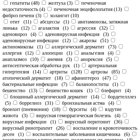
гепатиты
(
48
)
желтуха
(
3
)
печеночная
недостаточность
(
4
)
печеночная энцефолопатия
(
13
)
фиброз печени
(
3
)
холангит
(
10
)
отит
(
11
)
абсцессы
(
1
)
авитаминозы, затяжная
линька
(
12
)
агалактия
(
1
)
агрессия
(
32
)
аденовироз
(
4
)
аденовирусная инфекция
(
3
)
аденовирусные инфекции
(
12
)
акарозы
(
51
)
актиномикозы
(
1
)
аллергический дерматит
(
73
)
аллергия
(
12
)
алопеции
(
1
)
анальгезия
(
4
)
анаплазмоз
(
10
)
анемия
(
3
)
анорексия
(
5
)
антисептическая обработка рук
(
1
)
артериальная
гипертензия
(
14
)
артриты
(
128
)
артрозы
(
85
)
атопический дерматит
(
18
)
афаниптероз
(
47
)
бактериальные инфекции
(
7
)
баланопоститы
(
1
)
бешенство
(
13
)
бешенство кошек
(
1
)
блефарит
(
4
)
блошиный аллергический дерматит
(
14
)
бордетелллез
(
5
)
боррелиоз
(
31
)
бронхиальная астма
(
4
)
бронхит (пневмония)
(
18
)
бурситы
(
4
)
вздутие
живота
(
3
)
вирусная геморрагическая болезнь
(
4
)
вирусные инфекции
(
1
)
вирусный перитонит
(
36
)
вирусный ринотрахеит
(
26
)
воспаление и кровоточивость
десен
(
1
)
воспалительные заболевания кишечника
(
6
)
восстановление клеток печени, подавление их апоптоза
(
4
)