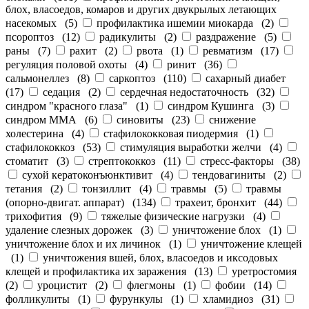
блох, власоедов, комаров и других двукрылых летающих
насекомых
(
5
)
профилактика ишемии миокарда
(
2
)
псороптоз
(
12
)
радикулиты
(
2
)
раздражение
(
5
)
раны
(
7
)
рахит
(
2
)
рвота
(
1
)
ревматизм
(
17
)
регуляция половой охоты
(
4
)
ринит
(
36
)
сальмонеллез
(
8
)
саркоптоз
(
110
)
сахарный диабет
(
17
)
седация
(
2
)
сердечная недостаточность
(
32
)
синдром "красного глаза"
(
1
)
синдром Кушинга
(
3
)
синдром ММА
(
6
)
синовиты
(
23
)
снижение
холестерина
(
4
)
стафилококковая пиодермия
(
1
)
стафилококкоз
(
53
)
стимуляция выработки желчи
(
4
)
стоматит
(
3
)
стрептококкоз
(
11
)
стресс-факторы
(
38
)
сухой кератоконъюнктивит
(
4
)
тендовагиниты
(
2
)
тетания
(
2
)
тонзиллит
(
4
)
травмы
(
5
)
травмы
(опорно-двигат. аппарат)
(
134
)
трахеит, бронхит
(
44
)
трихофития
(
9
)
тяжелые физические нагрузки
(
4
)
удаление слезных дорожек
(
3
)
уничтожение блох
(
1
)
уничтожение блох и их личинок
(
1
)
уничтожение клещей
(
1
)
уничтожения вшей, блох, власоедов и иксодовых
клещей и профилактика их заражения
(
13
)
уретростомия
(
2
)
уроцистит
(
2
)
флегмоны
(
1
)
фобии
(
14
)
фолликулиты
(
1
)
фурункулы
(
1
)
хламидиоз
(
31
)