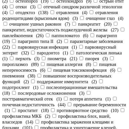
(
2
)
остеопороз
(
19
)
остеохондроз
(
9
)
острый отит
(
4
)
отеки
(
3
)
отечный синдром различной этиологии
(
4
)
отодектоз
(
138
)
отравления
(
4
)
отравления
роденцитидами (крысиным ядом)
(
3
)
очищение глаз
(
4
)
очищение ушных раковин
(
7
)
панкреатит
(
20
)
панкреатит, недостаточность поджелудочной железы
(
27
)
панлейкопения
(
26
)
паппиломатоз
(
6
)
парагрипп
(
19
)
парагрипп типа II
(
2
)
паразитарные заболевания
(
22
)
парвовирусная инфекция
(
1
)
парвовирусный
энтерит
(
32
)
пародонтоз
(
1
)
патологическая линька
(
1
)
перхоть
(
3
)
пиометра
(
21
)
пиорея
(
3
)
пироплазмоз
(
89
)
пищевая аллергия
(
8
)
пищевая
непереносимость
(
6
)
пищевая токсикоинфекция
(
6
)
пневмония
(
38
)
повышение воспроизводительных
функций
(
2
)
поддержание иммунитета
(
2
)
подотрохлеит
(
1
)
послеоперационные вмешательства
(
18
)
послеродовые осложнонения
(
3
)
посттравматический отек
(
1
)
потеря аппетита
(
1
)
почечная недостаточность
(
44
)
прерывание беременности
(
1
)
простатит
(
18
)
противорвотное средство
(
10
)
профилактика МКБ
(
2
)
профилактика блох, вшей,
власоедов
(
14
)
профилактика заражения клещами и
блохами
(
101
)
профилактика и уничтожение клещей,