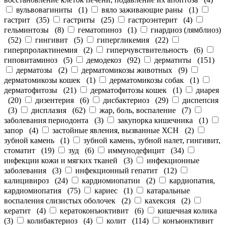
вульвовагиниты
(
1
)
вяло заживающие раны
(
1
)
гастрит
(
35
)
гастриты
(
25
)
гастроэнтерит
(
4
)
гельминтозы
(
8
)
гематопиноз
(
1
)
гиардиоз (лямблиоз)
(
52
)
гингивит
(
5
)
гипергликемия
(
22
)
гиперпролактинемия
(
2
)
гиперчувствительность
(
6
)
гиповитаминоз
(
5
)
демодекоз
(
92
)
дерматиты
(
151
)
дерматозы
(
2
)
дерматомикозы животных
(
9
)
дерматомикозы кошек
(
1
)
дерматомикозы собак
(
1
)
дерматофитозы
(
21
)
дерматофитозы кошек
(
1
)
диарея
(
20
)
дизентерия
(
6
)
дисбактериоз
(
29
)
диспепсия
(
3
)
дисплазия
(
62
)
жар, боль, воспаление
(
7
)
заболевания периодонта
(
3
)
закупорка кишечника
(
1
)
запор
(
4
)
застойные явления, вызванные ХСН
(
2
)
зубной камень
(
1
)
зубной камень, зубной налет, гингивит,
стоматит
(
19
)
зуд
(
6
)
иммунодефицит
(
34
)
инфекции кожи и мягких тканей
(
3
)
инфекционные
заболевания
(
3
)
инфекционный гепатит
(
12
)
калицивироз
(
24
)
кардиомиопатии
(
2
)
кардиопатия,
кардиомиопатия
(
75
)
кариес
(
1
)
катаральные
воспаления слизистых оболочек
(
2
)
кахексия
(
2
)
кератит
(
4
)
кератоконъюктивит
(
6
)
кишечная колика
(
3
)
колибактериоз
(
4
)
колит
(
114
)
конъюнктивит