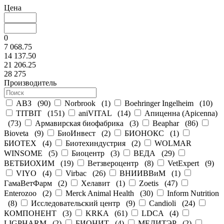
Цена
0
7 068.75
14 137.50
21 206.25
28 275
Производитель
АВЗ
(
90
)
Norbrook
(
1
)
Boehringer Ingelheim
(
10
)
TITBIT
(
151
)
aniVITAL
(
14
)
Апиценна (Apicenna)
(
73
)
Армавирская биофабрика
(
3
)
Beaphar
(
86
)
Bioveta
(
9
)
БиоИнвест
(
2
)
БИОНОКС
(
1
)
БИОТЕХ
(
4
)
Биотехиндустрия
(
2
)
WOLMAR
WINSOME
(
5
)
Биоцентр
(
3
)
ВЕДА
(
29
)
ВЕТБИОХИМ
(
19
)
Ветзвероцентр
(
8
)
VetExpert
(
9
)
VIYO
(
4
)
Virbac
(
26
)
ВНИИВВиМ
(
1
)
ГамаВетФарм
(
2
)
Хелавит
(
1
)
Zoetis
(
47
)
Enterozoo
(
2
)
Merck Animal Health
(
30
)
Inform Nutrition
(
8
)
Исследовательский центр
(
9
)
Candioli
(
24
)
КОМПОНЕНТ
(
3
)
KRKA
(
61
)
LDCA
(
4
)
LIGPHARM
(
2
)
БИОНИТ
(
4
)
МЕДИТЭР
(
2
)