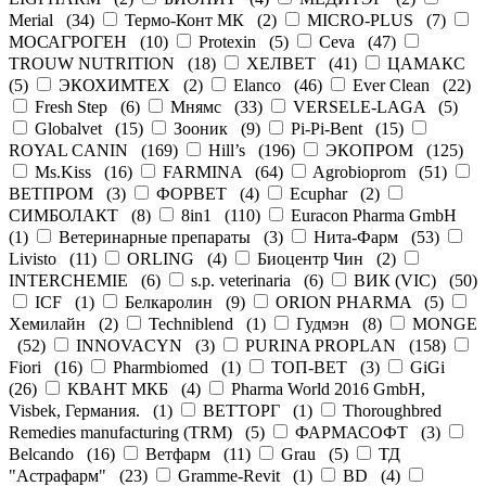
Merial
(
34
)
Термо-Конт МК
(
2
)
MICRO-PLUS
(
7
)
МОСАГРОГЕН
(
10
)
Protexin
(
5
)
Ceva
(
47
)
TROUW NUTRITION
(
18
)
ХЕЛВЕТ
(
41
)
ЦАМАКС
(
5
)
ЭКОХИМТЕХ
(
2
)
Elanco
(
46
)
Ever Clean
(
22
)
Fresh Step
(
6
)
Мнямс
(
33
)
VERSELE-LAGA
(
5
)
Globalvet
(
15
)
Зооник
(
9
)
Pi-Pi-Bent
(
15
)
ROYAL CANIN
(
169
)
Hill’s
(
196
)
ЭКОПРОМ
(
125
)
Ms.Kiss
(
16
)
FARMINA
(
64
)
Agrobioprom
(
51
)
ВЕТПРОМ
(
3
)
ФОРВЕТ
(
4
)
Ecuphar
(
2
)
СИМБОЛАКТ
(
8
)
8in1
(
110
)
Euracon Pharma GmbH
(
1
)
Ветеринарные препараты
(
3
)
Нита-Фарм
(
53
)
Livisto
(
11
)
ORLING
(
4
)
Биоцентр Чин
(
2
)
INTERCHEMIE
(
6
)
s.p. veterinaria
(
6
)
ВИК (VIC)
(
50
)
ICF
(
1
)
Белкаролин
(
9
)
ORION PHARMA
(
5
)
Хемилайн
(
2
)
Techniblend
(
1
)
Гудмэн
(
8
)
MONGE
(
52
)
INNOVACYN
(
3
)
PURINA PROPLAN
(
158
)
Fiori
(
16
)
Pharmbiomed
(
1
)
ТОП-ВЕТ
(
3
)
GiGi
(
26
)
КВАНТ МКБ
(
4
)
Pharma World 2016 GmbH,
Visbek, Германия.
(
1
)
ВЕТТОРГ
(
1
)
Thoroughbred
Remedies manufacturing (TRM)
(
5
)
ФАРМАСОФТ
(
3
)
Belcando
(
16
)
Ветфарм
(
11
)
Grau
(
5
)
ТД
"Астрафарм"
(
23
)
Gramme-Revit
(
1
)
BD
(
4
)