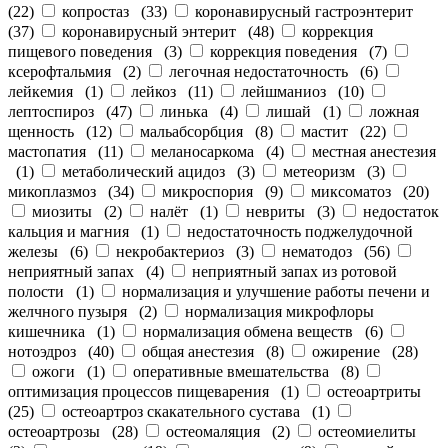
(
22
)
копростаз
(
33
)
коронавирусный гастроэнтерит
(
37
)
коронавирусный энтерит
(
48
)
коррекция
пищевого поведения
(
3
)
коррекция поведения
(
7
)
ксерофтальмия
(
2
)
легочная недостаточность
(
6
)
лейкемия
(
1
)
лейкоз
(
11
)
лейшманиоз
(
10
)
лептоспироз
(
47
)
линька
(
4
)
лишай
(
1
)
ложная
щенность
(
12
)
мальабсорбция
(
8
)
мастит
(
22
)
мастопатия
(
11
)
меланосаркома
(
4
)
местная анестезия
(
1
)
метаболический ацидоз
(
3
)
метеоризм
(
3
)
микоплазмоз
(
34
)
микроспория
(
9
)
миксоматоз
(
20
)
миозиты
(
2
)
налёт
(
1
)
невриты
(
3
)
недостаток
кальция и магния
(
1
)
недостаточность поджелудочной
железы
(
6
)
некробактериоз
(
3
)
нематодоз
(
56
)
неприятный запах
(
4
)
неприятный запах из ротовой
полости
(
1
)
нормализация и улучшение работы печени и
желчного пузыря
(
2
)
нормализация микрофлоры
кишечника
(
1
)
нормализация обмена веществ
(
6
)
нотоэдроз
(
40
)
общая анестезия
(
8
)
ожирение
(
28
)
ожоги
(
1
)
оперативные вмешательства
(
8
)
оптимизация процессов пищеварения
(
1
)
остеоартриты
(
25
)
остеоартроз скакательного сустава
(
1
)
остеоартрозы
(
28
)
остеомаляция
(
2
)
остеомиелиты