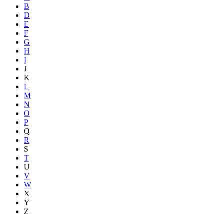
B
D
E
F
G
H
I
J
K
L
M
N
O
P
Q
R
S
T
U
V
W
X
Y
Z