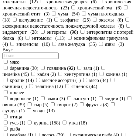
холецистит
(
12
)
хроническая диарея
(
6
)
хроническая
почечная недостаточность
(
23
)
хронический зуд
(
6
)
хронический отит
(
3
)
чума
(
54
)
чума плотоядных
(
18
)
шелушение
(
1
)
эзофагит
(
25
)
экземы
(
8
)
экзокринная недостаточность поджелудочной железы
(
8
)
эндометрит
(
28
)
энтериты
(
98
)
энтеропатия с потерей
белка
(
8
)
энтомозы
(
113
)
эозинофильная гранулема
(
4
)
эпилепсия
(
10
)
язва желудка
(
35
)
язвы
(
3
)
Вкус
мясо
баранина
(
30
)
говядина
(
92
)
заяц
(
1
)
индейка
(
45
)
кабан
(
2
)
кенгурятина
(
1
)
конина
(
1
)
кролик
(
14
)
мясное ассорти
(
1
)
мясо
(
34
)
свинина
(
1
)
телятина
(
12
)
ягненок
(
44
)
прочее
водоросли
(
1
)
злаки
(
3
)
лангуст
(
1
)
мидии
(
1
)
овощи
(
39
)
сыр
(
5
)
творог
(
2
)
фрукты
(
8
)
фундук
(
1
)
ягоды
(
13
)
птица
гусь
(
1
)
курица
(
158
)
утка
(
18
)
рыба
камбала
(
1
)
лосось
(
39
)
океаническая рыба
(
4
)