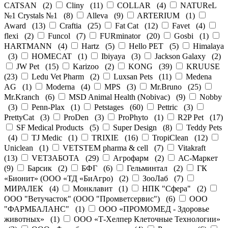
CATSAN
(
2
)
Cliny
(
11
)
COLLAR
(
4
)
NATUReL
№1 Crystals №1
(
8
)
Alleva
(
9
)
ARTERIUM
(
1
)
Award
(
13
)
Craftia
(
25
)
Fat Cat
(
12
)
Favet
(
4
)
flexi
(
2
)
Funcol
(
7
)
FURminator
(
20
)
Gosbi
(
1
)
HARTMANN
(
4
)
Hartz
(
5
)
Hello PET
(
5
)
Himalaya
(
3
)
HOMECAT
(
1
)
Ibiyaya
(
3
)
Jackson Galaxy
(
2
)
JW Pet
(
15
)
Karizoo
(
2
)
KONG
(
39
)
KRUUSE
(
23
)
Ledu Vet Pharm
(
2
)
Luxsan Pets
(
11
)
Medena
AG
(
1
)
Moderna
(
4
)
MPS
(
3
)
Mr.Bruno
(
25
)
Mr.Kranch
(
6
)
MSD Animal Health (Nobivac)
(
9
)
Nobby
(
3
)
Penn-Plax
(
1
)
Petstages
(
60
)
Pettric
(
3
)
PrettyCat
(
3
)
ProDen
(
3
)
ProPhyto
(
1
)
R2P Pet
(
17
)
SF Medical Products
(
5
)
Super Design
(
8
)
Teddy Pets
(
4
)
TJ Medic
(
1
)
TRIXIE
(
16
)
TropiClean
(
12
)
Uniclean
(
1
)
VETSTEM pharma & cell
(
7
)
Vitakraft
(
13
)
VЕТЗАБОТА
(
29
)
Агрофарм
(
2
)
АС-Маркет
(
9
)
Барсик
(
2
)
БФГ
(
6
)
Гельминтал
(
2
)
ГК
«Бионит» (ООО «ТД «БиАгро)
(
2
)
ЗооЛаб
(
7
)
МИРАЛЕК
(
4
)
Монклавит
(
1
)
НПК "Сфера"
(
2
)
ООО "Ветучасток" (ООО "Промветсервис")
(
6
)
ООО
"ФАРМБАЛАНС"
(
1
)
ООО «ПРОМОМЕД - Здоровье
животных»
(
1
)
ООО «Т-Хелпер Клеточные Технологии»