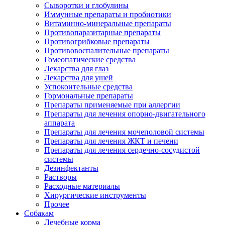
Сыворотки и глобулины
Иммунные препараты и пробиотики
Витаминно-минеральные препараты
Противопаразитарные препараты
Противогрибковые препараты
Противовоспалительные препараты
Гомеопатические средства
Лекарства для глаз
Лекарства для ушей
Успокоительные средства
Гормональные препараты
Препараты применяемые при аллергии
Препараты для лечения опорно-двигательного
аппарата
Препараты для лечения мочеполовой системы
Препараты для лечения ЖКТ и печени
Препараты для лечения сердечно-сосудистой
системы
Дезинфектанты
Растворы
Расходные материалы
Хирургические инструменты
Прочее
Собакам
Лечебные корма