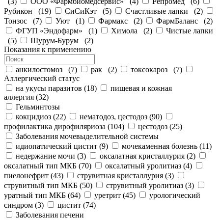
(
3
)
ООО «Фармбиомедсервис»
(
4
)
Репромед
(
6
)
Рубикон
(
19
)
СиСиКэт
(
5
)
Счастливые лапки
(
2
)
Тонзос
(
7
)
Уют
(
1
)
Фармакс
(
2
)
ФармБаланс
(
2
)
ФГУП «Эндофарм»
(
1
)
Химола
(
2
)
Чистые лапки
(
5
)
Шурум-Бурум
(
2
)
Показания к применению
анкилостомоз
(
7
)
рак
(
2
)
токсокароз
(
7
)
Аллергический статус
на укусы паразитов
(
18
)
пищевая и кожная
аллергия
(
32
)
Гельминтозы
кокцидиоз
(
22
)
нематодоз, цестодоз
(
90
)
профилактика дирофиляриоза
(
104
)
цестодоз
(
25
)
Заболевания мочевыделительной системы
идиопатический цистит
(
9
)
мочекаменная болезнь
(
11
)
недержание мочи
(
3
)
оксалатная кристаллурия
(
2
)
оксалатный тип МКБ
(
70
)
оксалатный уролитиаз
(
4
)
пиелонефрит
(
43
)
струвитная кристаллурия
(
3
)
струвитный тип МКБ
(
50
)
струвитный уролитиаз
(
3
)
уратный тип МКБ
(
64
)
уретрит
(
45
)
урологический
синдром
(
3
)
цистит
(
74
)
Заболевания печени