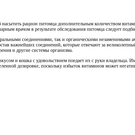
 насытить рацион питомца дополнительным количеством витамин
арным врачом в результате обследования питомца следует подб
неральными соединениями, так и органическими незаменимыми 
состав важнейших соединений, которые отвечают за великолепн
рения и другие системы организма.
вкусом и кошка с удовольствием поедает их с руки владельца. 
еделенной дозировке, поскольку избыток витаминов может негати