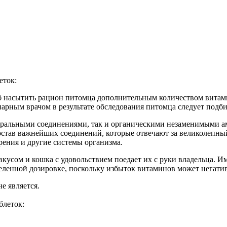
еток:
 насытить рацион питомца дополнительным количеством витамин
арным врачом в результате обследования питомца следует подб
неральными соединениями, так и органическими незаменимыми 
состав важнейших соединений, которые отвечают за великолепн
рения и другие системы организма.
вкусом и кошка с удовольствием поедает их с руки владельца. 
еделенной дозировке, поскольку избыток витаминов может негати
 является.
блеток: